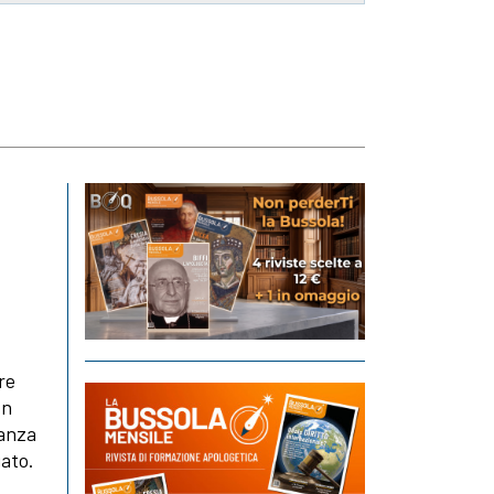
re
Un
tanza
gato.