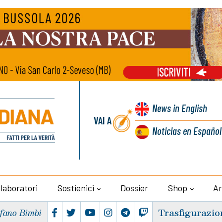
News
in English
VAI A
Noticias
en Español
llaboratori
Sostienici
Dossier
Shop
Ar
Trasfigurazio
efano Bimbi