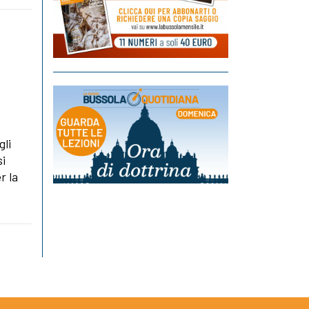
i
gli
si
r la