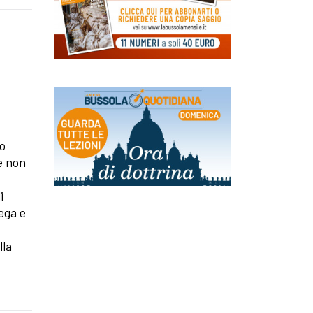
no
e non
i
rega e
lla