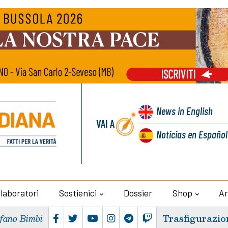
News
in English
VAI A
Noticias
en Español
llaboratori
Sostienici
Dossier
Shop
Ar
Trasfigurazio
efano Bimbi