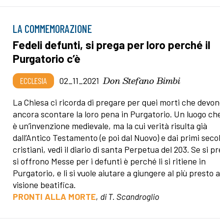
LA COMMEMORAZIONE
Fedeli defunti, si prega per loro perché il
Purgatorio c’è
Don Stefano Bimbi
ECCLESIA
02_11_2021
La Chiesa ci ricorda di pregare per quei morti che devo
ancora scontare la loro pena in Purgatorio. Un luogo ch
è un’invenzione medievale, ma la cui verità risulta già
dall’Antico Testamento (e poi dal Nuovo) e dai primi secol
cristiani, vedi il diario di santa Perpetua del 203. Se si p
si offrono Messe per i defunti è perché li si ritiene in
Purgatorio, e li si vuole aiutare a giungere al più presto a
visione beatifica.
PRONTI ALLA MORTE
,
di T. Scandroglio