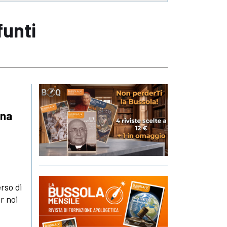
unti
una
erso di
r noi