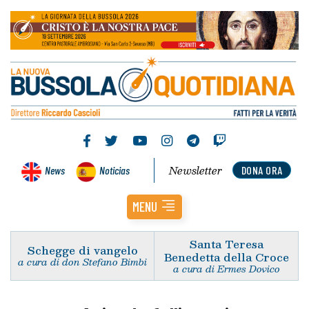
Newsletter
News
Noticias
DONA ORA
MENU
Santa Teresa
Schegge di vangelo
Benedetta della Croce
a cura di don Stefano Bimbi
a cura di Ermes Dovico