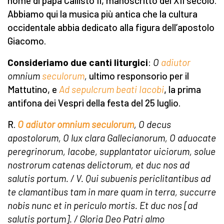
nome di papa Callisto II, manoscritto del XII secolo.
Abbiamo qui la musica più antica che la cultura
occidentale abbia dedicato alla figura dell’apostolo
Giacomo.
Consideriamo due canti liturgici
:
O
adiutor
omnium
seculorum
,
ultimo responsorio per il
Mattutino, e
Ad sepulcrum beati Iacobi
, la prima
antifona dei Vespri della festa del 25 luglio.
R.
O adiutor omnium seculorum
,
O
decus
apostolorum,
O
lux clara Gall
e
cianorum,
O
ad
u
ocate
peregrinorum,
Iacobe, supplantator
u
iciorum,
sol
u
e
nostrorum catenas delictorum,
e
t duc nos ad
salutis portum.
/ V.
Qui sub
u
enis periclitantibus
ad
te clamantibus
tam in mare quam in terra,
succurre
nobis nunc
et in periculo mortis
.
Et duc nos
[
ad
salutis portum
]
.
/
Gloria Deo Patri
almo