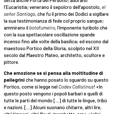
detta anche Porta del Perdono; adorano
l’Eucaristia; venerano il sepolcro dell’apostolo,
el
se
ñ
or Santiago
, che fu il primo dei Dodici a sigillare
la sua testimonianza di fede col proprio sangue;
ammirano il
b
otafumeiro
, l’imponente turibolo che
con la sua spettacolare oscillazione spande
incenso fino alle volte della basilica; ed escono dal
maestoso Portico della Gloria, scolpito nel XII
secolo dal Maestro Mateo, architetto, scultore e
pittore.
Che emozione se si pensa alla moltitudine di
pellegrini
che hanno posato lo sguardo su questo
Portico, come si legge nel
Codex Callistinus
! «In
questo posto vengono i popoli barbari e quelli di
tutte le parti del mondo […] di tutte le lingue, tribù
e nazioni. […] Alcuni suonano chitarre, altri lire,