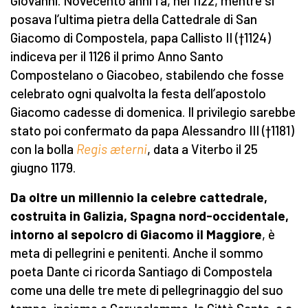
Giovanni. Novecento anni fa, nel 1122, mentre si
posava l’ultima pietra della Cattedrale di San
Giacomo di Compostela, papa Callisto II (†1124)
indiceva per il 1126 il primo Anno Santo
Compostelano o Giacobeo, stabilendo che fosse
celebrato ogni qualvolta la festa dell’apostolo
Giacomo cadesse di domenica. Il privilegio sarebbe
stato poi confermato da papa Alessandro III (†1181)
con la bolla
Regis æterni
, data a Viterbo il 25
giugno 1179.
Da oltre un millennio la celebre cattedrale,
costruita in Galizia, Spagna nord-occidentale,
intorno al sepolcro di Giacomo il Maggiore
, è
meta di pellegrini e penitenti. Anche il sommo
poeta Dante ci ricorda Santiago di Compostela
come una delle tre mete di pellegrinaggio del suo