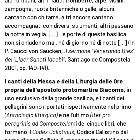
altri timpani, altri flauti, trombette, arpe, violini,
zampogne, ruote britanniche o galle, alcuni
cantano con chitarre, altri ancora cantano
accompagnati con diversi strumenti, altri passano
la notte in veglia. […] Le porte di questa basilica
non si chiudono mai, né di giorno né di notte […] (In
P. Caucci von Saucken,
Il sermone “Veneranda Dies”
del
“Liber Sancti Iacobi”
, Santiago de Compostela
2001, pp. 140-141).
I canti della Messa e della Liturgia delle Ore
propria dell’apostolo protomartire Giacomo
, in
uso esclusivo della grande basilica, e i canti dei
pellegrini sono riportati rispettivamente nel primo
(
Anthologia lit
u
rgica
)
e nell’ultimo
(
Iter pro
peregrinis ad Compostellam
)
dei cinque libri, che
formano il
Codex Calixtinus
, Codice Callistino dal