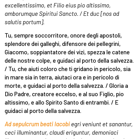
excellentissimo,
et Filio eius
pio altissimo,
a
mborumque
Spiritui Sancto.
/
Et duc
[
nos ad
salutis portum
]
.
Tu, sempre soccorritore, onore degli apostoli,
splendore dei galleghi, difensore dei pellegrini,
Giacomo, soppiantatore dei vizi, spezza le catene
delle nostre colpe, e guidaci al porto della salvezza.
/ Tu, che aiuti coloro che ti gridano in pericolo, sia
in mare sia in terra, aiutaci ora e in pericolo di
morte, e guidaci al porto della salvezza. / Gloria a
Dio Padre, creatore eccelso, e al suo Figlio, pio
altissimo, e allo Spirito Santo di entrambi. / E
guidaci al porto della salvezza.
Ad sepulcrum beati Iacobi
egri veniunt et sanantur,
ceci illuminantur, claudi eriguntur,
demoniaci