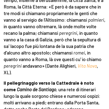
tempo, insieme a Gerusalemme, la Città Santa, e a
Roma, la Città Eterna: «E però è da sapere che in
tre modi si chiamano propriamente le genti che
vanno al servigio de l’Altissimo: chiamansi
palmieri
,
in quanto vanno oltremare, là onde molte volte
recano la palma; chiamansi
peregrini
, in quanto
vanno a la casa di Galizia, però che la sepultura di
sa' Iacopo fue più lontana de la sua patria che
d'alcuno altro apostolo; chiamansi
romei
, in
quanto vanno a Roma, là ove questi cu' io chiamo
peregrini
andavano» (Dante Alighieri,
Vita Nova
,
XL).
Il pellegrinaggio verso la Cattedrale è noto
come
Camino de Santiago
,
una rete di itinerari
lungo la quale sorgono chiese e numerosi ospizi:
molti arrivano a piedi; entrano dalla Porta Santa,