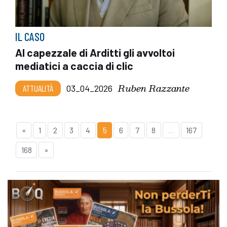
IL CASO
Al capezzale di Arditti gli avvoltoi
mediatici a caccia di clic
Ruben Razzante
ATTUALITÀ
03_04_2026
«
1
2
3
4
5
6
7
8
...
167
168
»