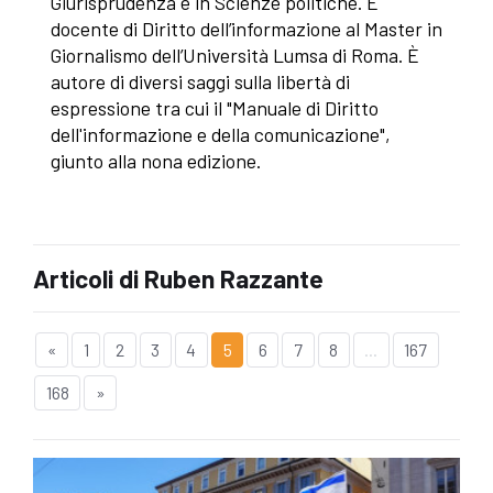
Giurisprudenza e in Scienze politiche. È
docente di Diritto dell’informazione al Master in
Giornalismo dell’Università Lumsa di Roma. È
autore di diversi saggi sulla libertà di
espressione tra cui il "Manuale di Diritto
dell'informazione e della comunicazione",
giunto alla nona edizione.
Articoli di Ruben Razzante
«
1
2
3
4
5
6
7
8
...
167
168
»