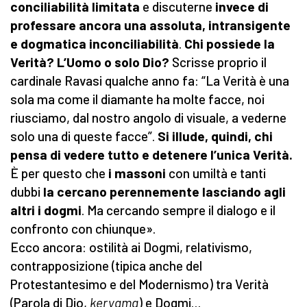
conciliabilità
limitata
e discuterne
invece di
professare ancora una assoluta, intransigente
e dogmatica inconciliabilità
.
Chi possiede la
Verità?
L’Uomo o solo Dio?
Scrisse proprio il
cardinale Ravasi qualche anno fa: “La Verità è una
sola ma come il diamante ha molte facce, noi
riusciamo, dal nostro angolo di visuale, a vederne
solo una di queste facce”.
Si illude, quindi, chi
pensa di vedere tutto e detenere l’unica Verità.
È per questo che
i massoni
con umiltà e tanti
dubbi
la cercano perennemente
lasciando agli
altri i dogmi
. Ma cercando sempre il dialogo e il
confronto con chiunque».
Ecco ancora: ostilità ai Dogmi, relativismo,
contrapposizione (tipica anche del
Protestantesimo e del Modernismo) tra Verità
(Parola di Dio,
kerygma
) e Dogmi…