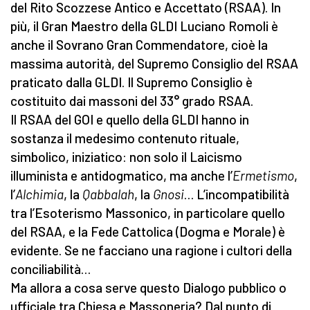
del Rito Scozzese Antico e Accettato (RSAA). In
più, il Gran Maestro della GLDI Luciano Romoli è
anche il Sovrano Gran Commendatore, cioè la
massima autorità, del Supremo Consiglio del RSAA
praticato dalla GLDI. Il Supremo Consiglio è
costituito dai massoni del 33° grado RSAA.
Il RSAA del GOI e quello della GLDI hanno in
sostanza il medesimo contenuto rituale,
simbolico, iniziatico: non solo il Laicismo
illuminista e antidogmatico, ma anche l’
Ermetismo
,
l’
Alchimia
, la
Qabbalah
, la
Gnosi
… L’incompatibilità
tra l’Esoterismo Massonico, in particolare quello
del RSAA, e la Fede Cattolica (Dogma e Morale) è
evidente. Se ne facciano una ragione i cultori della
conciliabilità…
Ma allora a cosa serve questo Dialogo pubblico o
ufficiale tra Chiesa e Massoneria? Dal punto di