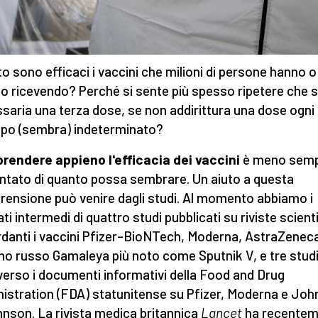
o sono efficaci i vaccini che milioni di persone hanno o
o ricevendo? Perché si sente più spesso ripetere che 
saria una terza dose, se non addirittura una dose ogni
po (sembra) indeterminato?
endere appieno l'efficacia dei vaccini
è meno semp
ntato di quanto possa sembrare. Un aiuto a questa
ensione può venire dagli studi. Al momento abbiamo i
ati intermedi di quattro studi pubblicati su riviste scient
rdanti i vaccini Pfizer–BioNTech, Moderna, AstraZeneca 
no russo Gamaleya più noto come Sputnik V, e tre stud
verso i documenti informativi della Food and Drug
istration (FDA) statunitense su Pfizer, Moderna e Jo
nson. La rivista medica britannica
Lancet
ha recentem