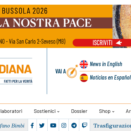
News
in English
VAI A
Noticias
en Español
llaboratori
Sostienici
Dossier
Shop
Ar
Trasfigurazio
efano Bimbi