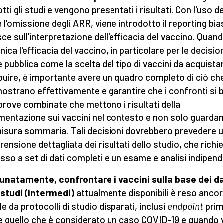
ti gli studi e vengono presentati i risultati. Con l'uso de
 l'omissione degli ARR, viene introdotto il reporting bia
isce sull'interpretazione dell'efficacia del vaccino. Quand
ca l'efficacia del vaccino, in particolare per le decision
e pubblica come la scelta del tipo di vaccini da acquista
ibuire, è importante avere un quadro completo di ciò che
mostrano effettivamente e garantire che i confronti si 
 prove combinate che mettono i risultati della
mentazione sui vaccini nel contesto e non solo guarda
isura sommaria. Tali decisioni dovrebbero prevedere 
ensione dettagliata dei risultati dello studio, che rich
esso a set di dati completi e un esame e analisi indipend
unatamente, confrontare i vaccini sulla base dei da
 studi (intermedi)
attualmente disponibili è reso ancor
ile da protocolli di studio disparati, inclusi
endpoint
prim
 quello che è considerato un caso COVID-19 e quando 