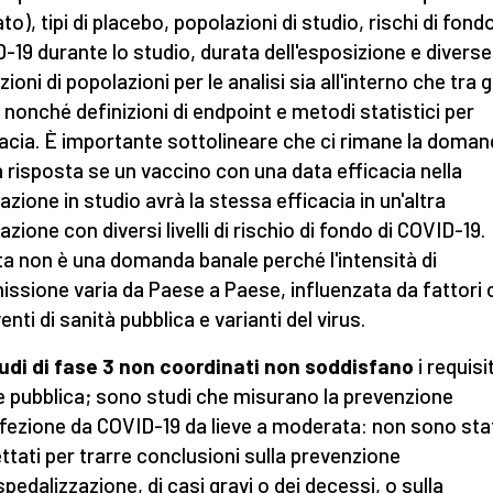
to), tipi di placebo, popolazioni di studio, rischi di fondo
-19 durante lo studio, durata dell'esposizione e diverse
zioni di popolazioni per le analisi sia all'interno che tra gl
, nonché definizioni di endpoint e metodi statistici per
icacia. È importante sottolineare che ci rimane la doma
 risposta se un vaccino con una data efficacia nella
azione in studio avrà la stessa efficacia in un'altra
zione con diversi livelli di rischio di fondo di COVID-19.
a non è una domanda banale perché l'intensità di
issione varia da Paese a Paese, influenzata da fattori
enti di sanità pubblica e varianti del virus.
tudi di fase 3 non coordinati non soddisfano
i requisit
e pubblica; sono studi che misurano la prevenzione
infezione da COVID-19 da lieve a moderata: non sono sta
ttati per trarre conclusioni sulla prevenzione
spedalizzazione, di casi gravi o dei decessi, o sulla