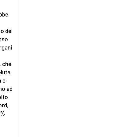
ebbe
so del
esso
rgani
, che
oluta
n e
no ad
olto
ord,
4%