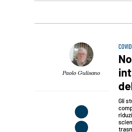
COVID
No
in
Paolo Gulisano
de
Gli s
compl
riduz
scien
trasm