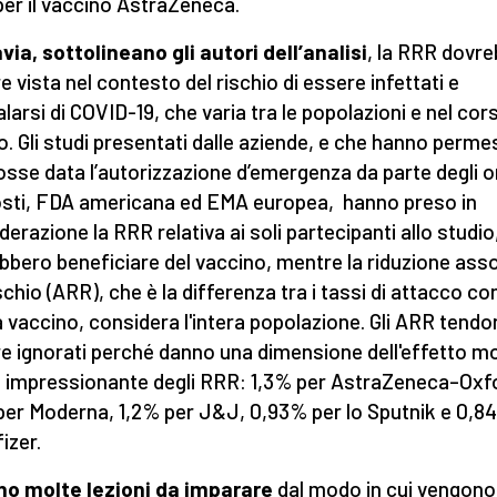
er il vaccino AstraZeneca.
via, sottolineano gli autori dell’analisi
, la RRR dovr
e vista nel contesto del rischio di essere infettati e
arsi di COVID-19, che varia tra le popolazioni e nel cor
. Gli studi presentati dalle aziende, e che hanno perm
osse data l’autorizzazione d’emergenza da parte degli o
sti, FDA americana ed EMA europea, hanno preso in
derazione la RRR relativa ai soli partecipanti allo studio
bbero beneficiare del vaccino, mentre la riduzione ass
schio (ARR), che è la differenza tra i tassi di attacco co
 vaccino, considera l'intera popolazione. Gli ARR tendo
e ignorati perché danno una dimensione dell'effetto m
impressionante degli RRR: 1,3% per AstraZeneca–Oxf
per Moderna, 1,2% per J&J, 0,93% per lo Sputnik e 0,8
izer.
no molte lezioni da imparare
dal modo in cui vengono