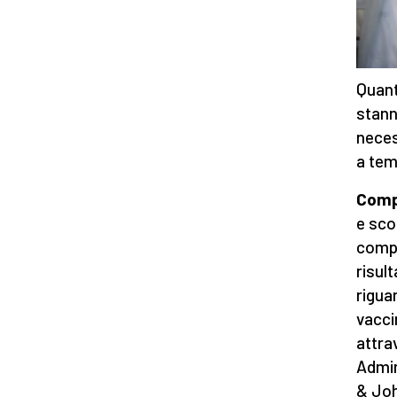
Quant
stann
neces
a tem
Compr
e sco
compr
risult
rigua
vacci
attra
Admin
& Joh