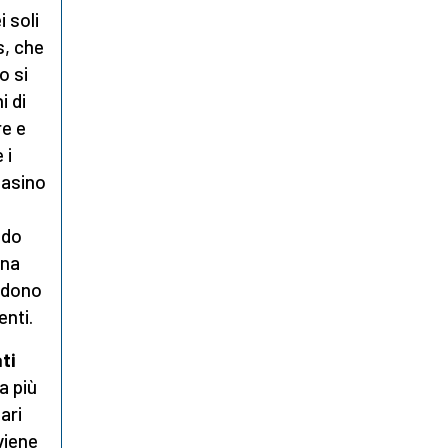
i soli
s, che
o si
i di
re e
 i
basino
ndo
una
iedono
enti.
ti
a più
ari
viene