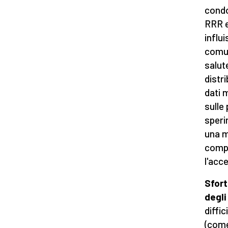
condot
RRR e
influ
comuni
salut
distr
dati 
sulle
speri
una m
compr
l'acc
Sfort
degli
diffic
(come