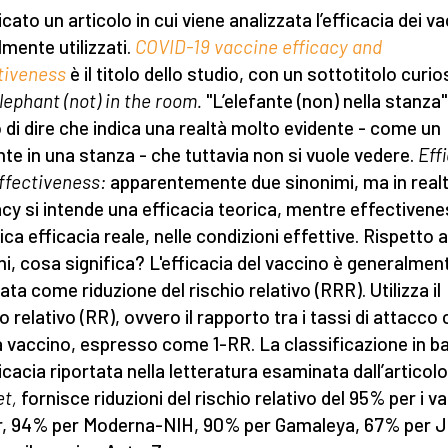
cato un articolo in cui viene analizzata l’efficacia dei va
lmente utilizzati.
COVID-19 vaccine efficacy and
tiveness
è il titolo dello studio, con un sottotitolo curio
lephant (not) in the room.
"L’elefante (non) nella stanza"
di dire che indica una realtà molto evidente - come un
nte in una stanza - che tuttavia non si vuole vedere.
Eff
ffectiveness:
apparentemente due sinonimi, ma in realt
acy si intende una efficacia teorica, mentre effectiven
ica efficacia reale, nelle condizioni effettive. Rispetto a
ni, cosa significa? L'efficacia del vaccino è generalmen
ata come riduzione del rischio relativo (RRR). Utilizza il
o relativo (RR), ovvero il rapporto tra i tassi di attacco
 vaccino, espresso come 1-RR. La classificazione in b
ficacia riportata nella letteratura esaminata dall’articolo
et,
fornisce riduzioni del rischio relativo del 95% per i va
r, 94% per Moderna-NIH, 90% per Gamaleya, 67% per 