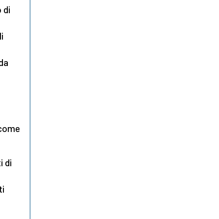
 di
i
nda
 come
i di
ti