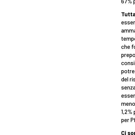
67% p
Tutta
esser
ammal
tempo
che f
prepo
consi
potre
del ri
senza
esser
meno 
1,2% 
per Pf
Ci so