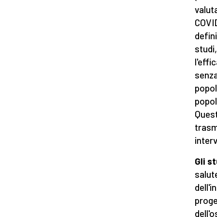
valuta
COVID
defini
studi
l'eff
senza
popol
popola
Quest
trasm
interv
Gli s
salut
dell'
proge
dell'o