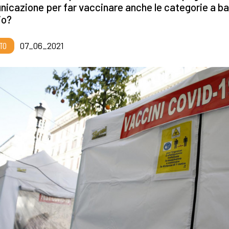
icazione per far vaccinare anche le categorie a b
io?
TO
07_06_2021