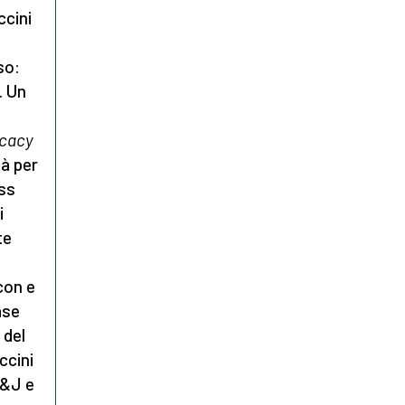
ccini
so:
. Un
icacy
à per
ess
i
te
 con e
ase
 del
ccini
J&J e