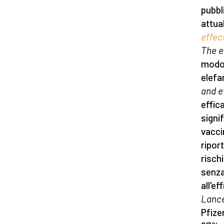
pubbli
attua
effec
The e
modo 
elefa
and e
effic
signif
vacci
riport
rischi
senza
all'ef
Lanc
Pfize