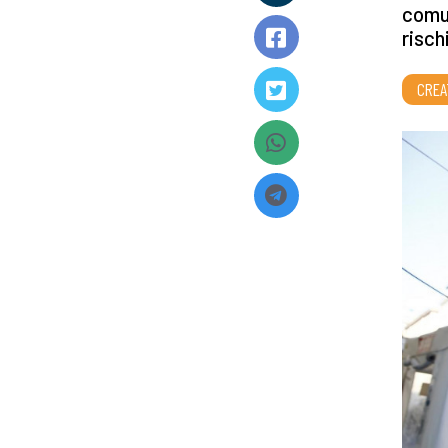
comun
risch
CREA