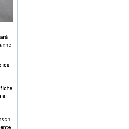
sarà
 anno
lice
ifiche
e il
i
hnson
ente