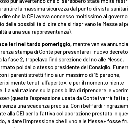
ioso pur avvertendo che ci sarebbero state molte restri
arantire la massima sicurezza dal punto di vista sanitar
a dire che la CEI aveva concesso moltissimo al governo
o della possibilità di dire che si riaprivano le Messe al 
ealtà a una sua rappresentanza).
ece ieri nel tardo pomeriggio,
mentre veniva annuncia
renza stampa di Conte per presentare il nuovo decreto
a la fase 2, trapelava l’indiscrezione del no alle Messe,
rmato poi dallo stesso presidente del Consiglio. Funera
con i parenti stretti fino a un massimo di 15 persone,
eribilmente tenuti all’aperto», e per il momento niente
. La valutazione sulla possibilità di riprendere le «ceri
iose» (questa l’espressione usata da Conte) verrà fatta 
i senza una scadenza precisa. Con i beffardi ringraziam
nte alla CEI per la fattiva collaborazione prestata in qu
do, a dare l’impressione che il «no alle Messe» fosse fr