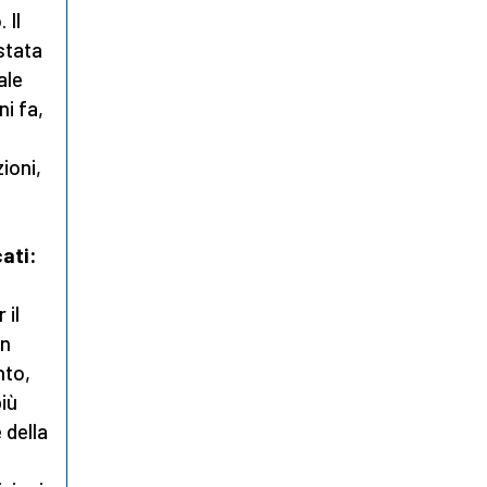
 Il
stata
ale
ni fa,
ioni,
cati:
 il
in
nto,
iù
 della