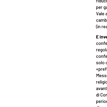
fiduc
per g
Vale 
cambi
(in r
E inv
confe
regol
confe
solo 
«pref
Messe
relig
avant
di Co
perio