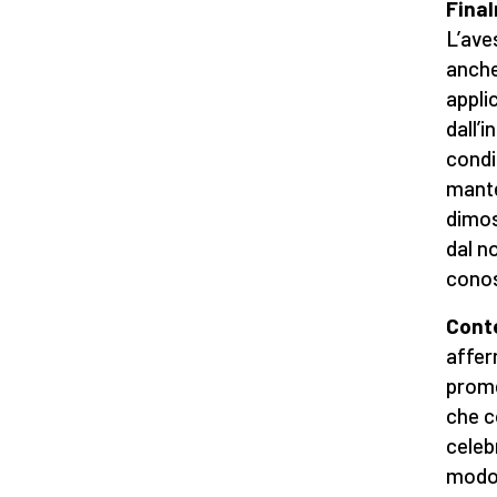
Final
L’ave
anche
appli
dall’
condi
mante
dimos
dal n
conos
Conte
affer
prome
che c
celeb
modo 