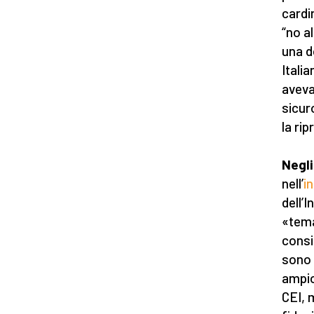
cardi
“no a
una d
Italia
aveva
sicur
la ri
Negli
nell’
i
dell’
«tema
consi
sono 
ampio 
CEI, 