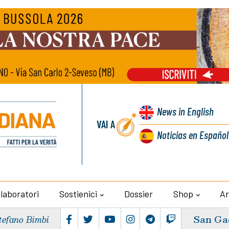
News
in English
VAI A
Noticias
en Español
llaboratori
Sostienici
Dossier
Shop
Ar
San Ga
tefano Bimbi