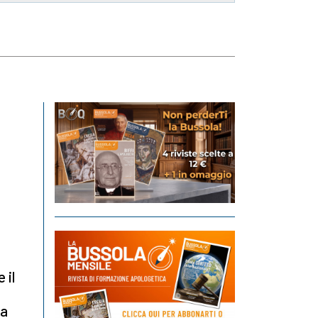
 il
la