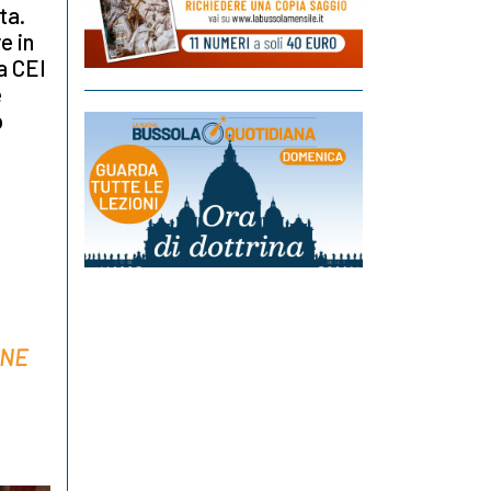
ta.
e in
a CEI
e
o
ONE