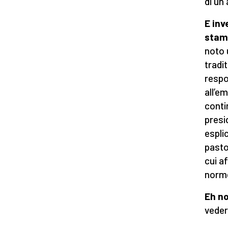
di un
E inv
stam
noto 
tradi
respo
all’e
contin
presi
espli
pasto
cui a
norme
Eh no
veder