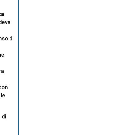
za
ndeva
nso di
ne
ra
 con
 le
 di