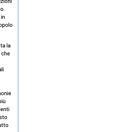
zioni
io.
 in
popolo
ta la
 che
li
monie
più
enti
esto
utto