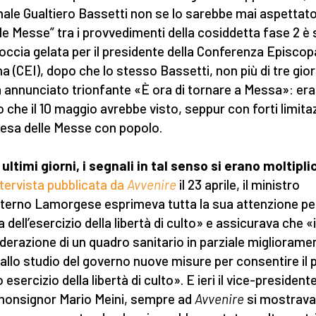
nale Gualtiero Bassetti non se lo sarebbe mai aspettato.
lle Messe” tra i provvedimenti della cosiddetta fase 2 è 
occia gelata per il presidente della Conferenza Episcop
na (CEI), dopo che lo stesso Bassetti, non più di tre gior
 annunciato trionfante «È ora di tornare a Messa»: era
o che il 10 maggio avrebbe visto, seppur con forti limitaz
presa delle Messe con popolo.
 ultimi giorni, i segnali in tal senso si erano moltipli
ntervista pubblicata da
Avvenire
il 23 aprile, il ministro
Interno Lamorgese esprimeva tutta la sua attenzione per
 dell’esercizio della libertà di culto» e assicurava che «
derazione di un quadro sanitario in parziale migliorame
allo studio del governo nuove misure per consentire il p
esercizio della libertà di culto». E ieri il vice-presidente
monsignor Mario Meini, sempre ad
Avvenire
si mostrava