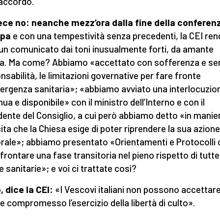
 accordo.
ece no: neanche mezz’ora dalla fine della conferen
pa
e con una tempestività senza precedenti, la CEI re
un comunicato dai toni inusualmente forti, da amante
ta. Ma come? Abbiamo «accettato con sofferenza e se
nsabilità, le limitazioni governative per fare fronte
mergenza sanitaria»; «abbiamo avviato una interlocuzio
ua e disponibile» con il ministro dell’Interno e con il
dente del Consiglio, a cui però abbiamo detto «in manie
cita che la Chiesa esige di poter riprendere la sua azione
rale»; abbiamo presentato «Orientamenti e Protocolli
ffrontare una fase transitoria nel pieno rispetto di tutte
 sanitarie»; e voi ci trattate così?
, dice la CEI:
«I Vescovi italiani non possono accettare
e compromesso l’esercizio della libertà di culto».