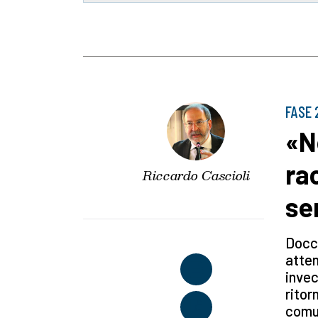
FASE 
«N
ra
Riccardo Cascioli
se
Docci
atten
invec
ritor
comun