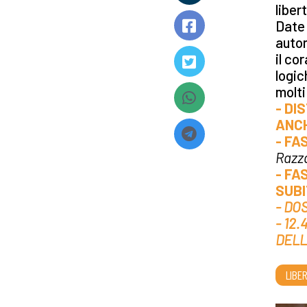
liber
Date 
auton
il co
logic
molti
- DI
ANCH
- FA
Razz
- FA
SUBI
- DO
- 12
DEL
LIBE