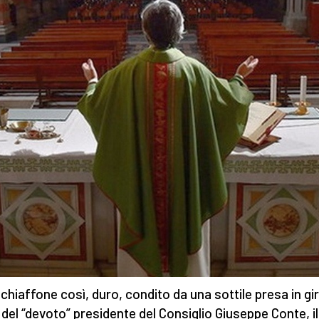
chiaffone così, duro, condito da una sottile presa in gi
 del “devoto” presidente del Consiglio Giuseppe Conte, il