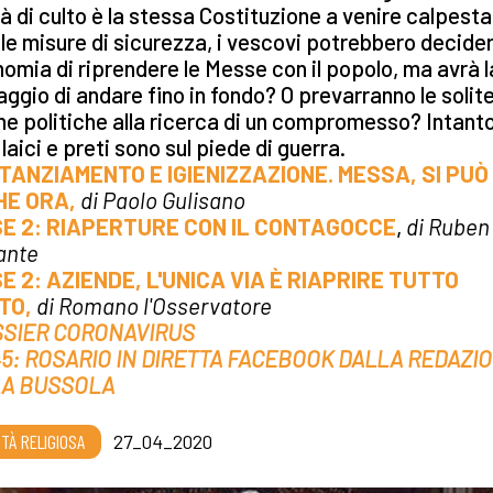
tà di culto è la stessa Costituzione a venire calpesta
le misure di sicurezza, i vescovi potrebbero decider
omia di riprendere le Messe con il popolo, ma avrà l
raggio di andare fino in fondo? O prevarranno le solit
he politiche alla ricerca di un compromesso? Intant
 laici e preti sono sul piede di guerra.
STANZIAMENTO E IGIENIZZAZIONE. MESSA, SI PUÒ
E ORA,
di Paolo Gulisano
SE 2: RIAPERTURE CON IL CONTAGOCCE
,
di Ruben
ante
SE 2: AZIENDE, L'UNICA VIA È RIAPRIRE TUTTO
TO,
di Romano l'Osservatore
SSIER CORONAVIRUS
.45: ROSARIO IN DIRETTA FACEBOOK DALLA REDAZI
LA BUSSOLA
RTÀ RELIGIOSA
27_04_2020