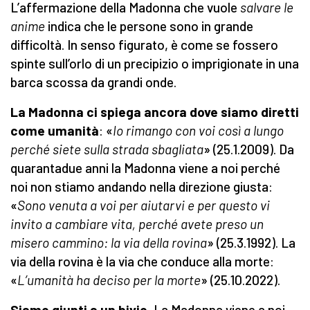
L’affermazione della Madonna che vuole
salvare le
anime
indica che le persone sono in grande
difficoltà. In senso figurato, è come se fossero
spinte sull’orlo di un precipizio o imprigionate in una
barca scossa da grandi onde.
La Madonna ci spiega ancora dove siamo diretti
come umanità
: «
Io rimango con voi così a lungo
perché siete sulla strada sbagliata
» (25.1.2009). Da
quarantadue anni la Madonna viene a noi perché
noi non stiamo andando nella direzione giusta:
«
Sono venuta a voi per aiutarvi e per questo vi
invito a cambiare vita, perché avete preso un
misero cammino: la via della rovina
» (25.3.1992). La
via della rovina
è la via che conduce alla morte:
«
L’umanità ha deciso per la morte
»
(25.10.2022).
Siamo giunti a un bivio.
La Madonna viene a noi