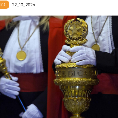
TICA
22_10_2024