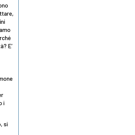
sono
ttare,
ini
liamo
erché
tà? E’
timone
er
 i
, si