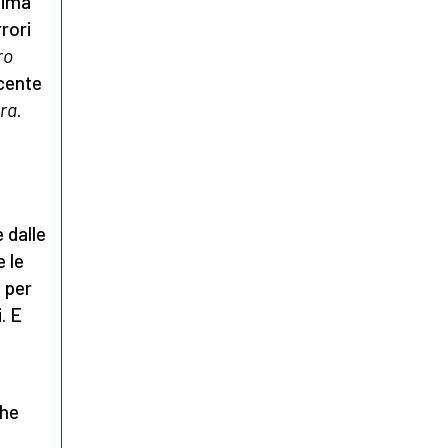
tima
rrori
bro
ecente
ura
.
 dalle
e le
, per
. E
he