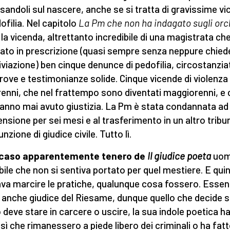
sandoli sul nascere, anche se si tratta di gravissime v
ofilia. Nel capitolo
La Pm che non ha indagato sugli orc
 la vicenda, altrettanto incredibile di una magistrata ch
to in prescrizione (quasi sempre senza neppure chied
hiviazione) ben cinque denunce di pedofilia, circostanzia
rove e testimonianze solide. Cinque vicende di violenza
enni, che nel frattempo sono diventati maggiorenni, e 
anno mai avuto giustizia. La Pm è stata condannata ad
nsione per sei mesi e al trasferimento in un altro tribu
nzione di giudice civile. Tutto lì.
il caso apparentemente tenero de
Il giudice poeta
uo
bile che non si sentiva portato per quel mestiere. E quin
ava marcire le pratiche, qualunque cosa fossero. Esse
 anche giudice del Riesame, dunque quello che decide s
deve stare in carcere o uscire, la sua indole poetica h
 sì che rimanessero a piede libero dei criminali o ha fat