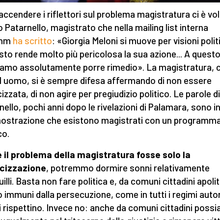
iaccendere i riflettori sul problema magistratura ci è vo
 Patarnello, magistrato che nella mailing list interna
Anm
ha scritto
: «Giorgia Meloni si muove per visioni polit
sto rende molto più pericolosa la sua azione... A quest
amo assolutamente porre rimedio». La magistratura,
l uomo, si è sempre difesa affermando di non essere
cizzata, di non agire per pregiudizio politico. Le parole di
nello, pochi anni dopo le rivelazioni di Palamara, sono 
mostrazione che esistono magistrati con un programm
co.
 il problema della magistratura fosse solo la
icizzazione
, potremmo dormire sonni relativamente
illi. Basta non fare politica e, da comuni cittadini apoliti
 immuni dalla persecuzione, come in tutti i regimi autor
i rispettino. Invece no: anche da comuni cittadini poss