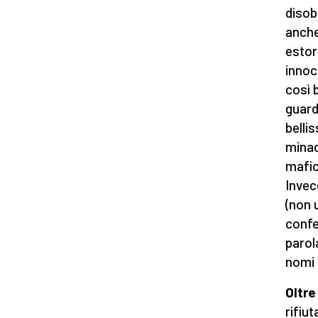
disob
anche 
estor
innoc
così 
guard
belli
minac
mafio
Invec
(non 
confe
parol
nomi 
Oltre
rifiu