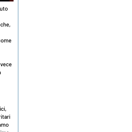
luto
iche,
o
 come
invece
a
ci,
itari
iamo