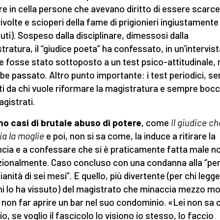
re in cella persone che avevano diritto di essere scarc
rivolte e scioperi della fame di prigionieri ingiustamente
uti). Sospeso dalla disciplinare, dimessosi dalla
tratura, il “giudice poeta” ha confessato, in un’intervist
e fosse stato sottoposto a un test psico-attitudinale, 
be passato. Altro punto importante: i test periodici, s
ti da chi vuole riformare la magistratura e sempre bocc
agistrati.
no casi di brutale abuso di potere
, come
Il giudice ch
ia la moglie
e poi, non si sa come, la induce a ritirare la
cia e a confessare che si è praticamente fatta male n
zionalmente. Caso concluso con una condanna alla “per
ianità di sei mesi”. E quello, più divertente (per chi legg
hi lo ha vissuto) del magistrato che minaccia mezzo m
i non far aprire un bar nel suo condominio. «Lei non sa 
o, se voglio il fascicolo lo visiono io stesso, lo faccio