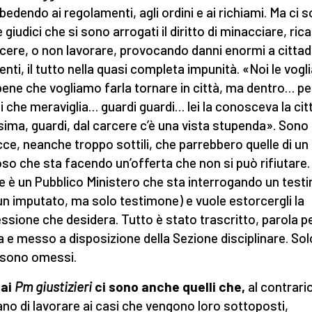
bedendo ai regolamenti, agli ordini e ai richiami. Ma ci 
giudici che si sono arrogati il diritto di minacciare, rica
cere, o non lavorare, provocando danni enormi a cittad
enti, il tutto nella quasi completa impunità. «Noi le vog
bene che vogliamo farla tornare in città, ma dentro… p
i che meraviglia… guardi guardi… lei la conosceva la cit
ssima, guardi, dal carcere c’è una vista stupenda». Sono
ce, neanche troppo sottili, che parrebbero quelle di un
so che sta facendo un’offerta che non si può rifiutare.
e è un Pubblico Ministero che sta interrogando un tes
un imputato, ma solo testimone) e vuole estorcergli la
ssione che desidera. Tutto è stato trascritto, parola p
a e messo a disposizione della Sezione disciplinare. Solo
sono omessi.
 ai
Pm giustizieri
ci sono anche quelli che,
al contrario
tano di lavorare ai casi che vengono loro sottoposti,