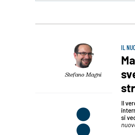
IL NU
Ma
sv
Stefano Magni
st
Il ve
inter
si ve
nuovo