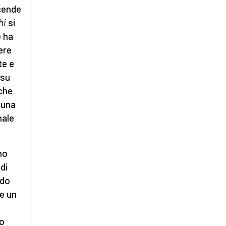
icende
hi
si
e ha
ere
te e
 su
che
 una
nale
mo
di
ndo
e un
a
to