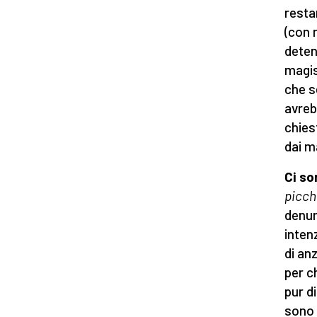
resta
(con 
deten
magis
che s
avreb
chies
dai m
Ci so
picch
denun
inten
di anz
per c
pur d
sono i