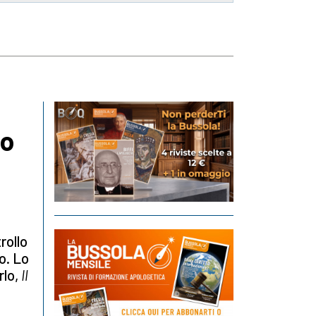
lo
rollo
o. Lo
rlo,
Il