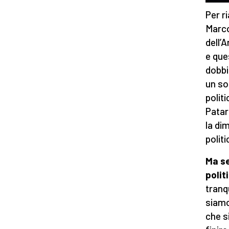
Per r
Marco
dell’
e que
dobbi
un so
politi
Patar
la di
politi
Ma se
polit
tranqu
siamo
che s