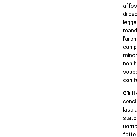
affos
di ped
legge
manda
l’arc
con p
minor
non h
sospe
con fu
C’è 
sensi
lasci
stato
uomo 
fatto