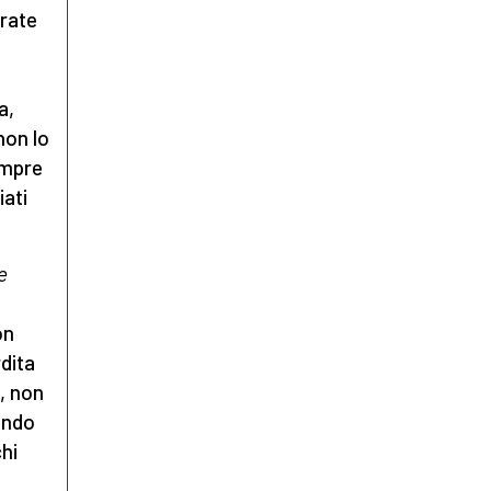
erate
a,
non lo
empre
iati
e
on
dita
e, non
ondo
chi