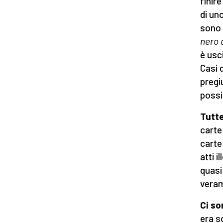
finir
di uno
sono s
nero 
è usc
Casi d
pregi
possib
Tutte
carte
carte
atti i
quasi
veram
Ci so
era so