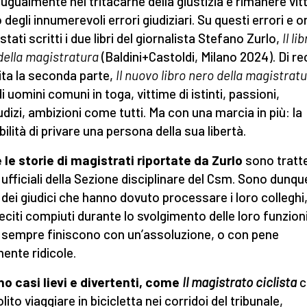
e ugualmente nel tritacarne della giustizia e rimanere vit
 degli innumerevoli errori giudiziari. Su questi errori e o
tati scritti i due libri del giornalista Stefano Zurlo,
Il li
della magistratura
(Baldini+Castoldi, Milano 2024). Di r
ita la seconda parte,
Il nuovo libro nero della magistrat
i uomini comuni in toga, vittime di istinti, passioni,
udizi, ambizioni come tutti. Ma con una marcia in più: la
ilità di privare una persona della sua libertà.
 le storie di magistrati riportate da Zurlo
sono tratte
 ufficiali della Sezione disciplinare del Csm. Sono dunqu
 dei giudici che hanno dovuto processare i loro colleghi
lleciti compiuti durante lo svolgimento delle loro funzioni
 sempre finiscono con un’assoluzione, o con pene
ente ridicole.
no casi lievi e divertenti, come
Il magistrato ciclista
c
lito viaggiare in bicicletta nei corridoi del tribunale,