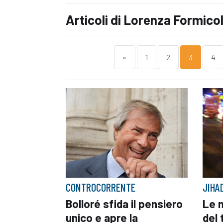
Articoli di Lorenza Formico
«
1
2
3
4
CONTROCORRENTE
JIHA
Bolloré sfida il pensiero
Le 
unico e apre la
del 