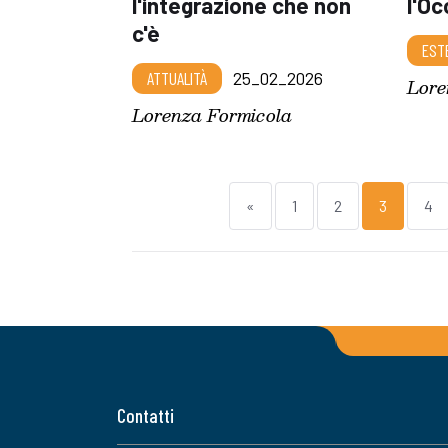
l'integrazione che non
l'Oc
c'è
EST
ATTUALITÀ
25_02_2026
Lore
Lorenza Formicola
«
1
2
3
4
Contatti