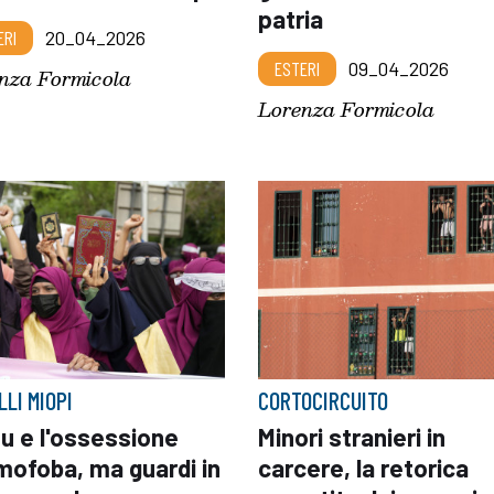
patria
ERI
20_04_2026
ESTERI
09_04_2026
nza Formicola
Lorenza Formicola
LLI MIOPI
CORTOCIRCUITO
u e l'ossessione
Minori stranieri in
mofoba, ma guardi in
carcere, la retorica