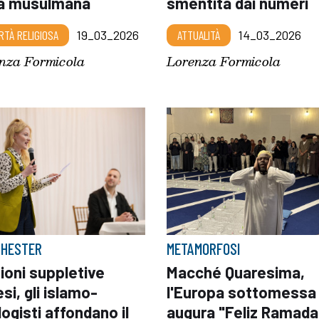
a musulmana
smentita dai numeri
RTÀ RELIGIOSA
19_03_2026
ATTUALITÀ
14_03_2026
nza Formicola
Lorenza Formicola
HESTER
METAMORFOSI
ioni suppletive
Macché Quaresima,
esi, gli islamo-
l'Europa sottomessa
ogisti affondano il
augura "Feliz Ramada