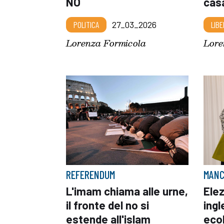
NO
cas
POLITICA
27_03_2026
LIBE
Lorenza Formicola
Lore
REFERENDUM
MANC
L'imam chiama alle urne,
Elez
il fronte del no si
ingl
estende all'islam
ecol