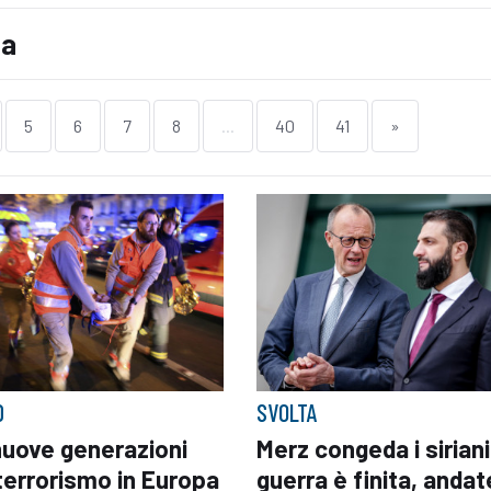
la
5
6
7
8
...
40
41
»
D
SVOLTA
nuove generazioni
Merz congeda i siriani
terrorismo in Europa
guerra è finita, andat