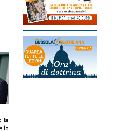
: la
e in