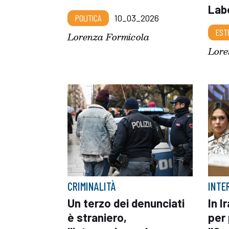
Lab
POLITICA
10_03_2026
EST
Lorenza Formicola
Lore
CRIMINALITÀ
INTE
Un terzo dei denunciati
In I
è straniero,
per