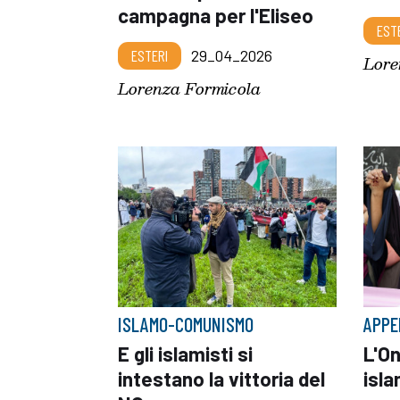
campagna per l'Eliseo
EST
ESTERI
29_04_2026
Lore
Lorenza Formicola
ISLAMO-COMUNISMO
APPE
E gli islamisti si
L'On
intestano la vittoria del
isla