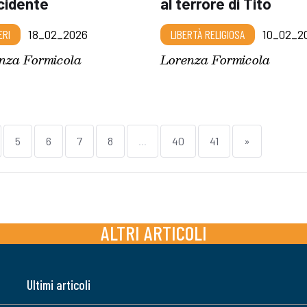
cidente
al terrore di Tito
ERI
18_02_2026
LIBERTÀ RELIGIOSA
10_02_2
nza Formicola
Lorenza Formicola
5
6
7
8
...
40
41
»
ALTRI ARTICOLI
Ultimi articoli