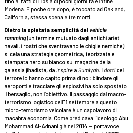
fino ai fatti di Lipsia di pochi giorni fa e infine
Modena. E poche ore dopo, è toccato ad Oakland,
California, stessa scena e tre morti.
Dietro la spietata semplicità del
vehicle
ramming
(un termine mutuato dagli antichi arieti
navali, i rostri che sventravano le chiglie nemiche)
si cela una strategia geometrica, teorizzata e
stampata nero su bianco sui magazine della
galassia jihadista, da
Inspire
a
Rumiyah
. I
dotti
del
terrore lo hanno capito prima di noi: blindare gli
aeroporti e tracciare gli esplosivi ha solo spostato
il bersaglio, non l’obiettivo. Il passaggio dal macro-
terrorismo logistico dell’11 settembre a questo
micro-terrorismo veicolare è un capolavoro di
macabra economia. Come predicava l’ideologo Abu
Mohammad Al-Adnani già nel 2014 — portavoce