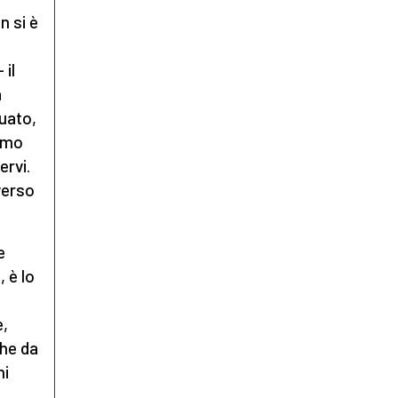
n si è
 il
a
nuato,
rimo
ervi.
verso
e
 è lo
e,
che da
ni