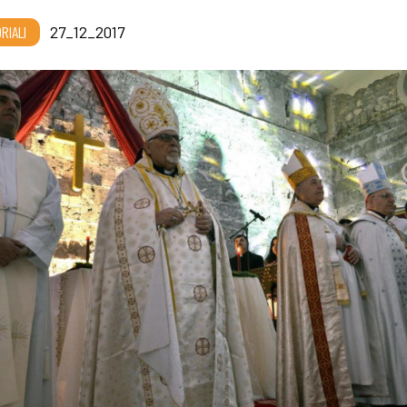
RIALI
27_12_2017