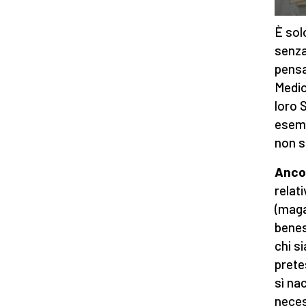
È sol
senza
pensan
Medio
loro S
esemp
non s
Ancor
relat
(maga
benes
chi s
prete
sì na
neces