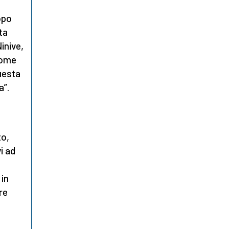
po
ta
Ninive,
come
questa
a”.
to,
i ad
 in
re