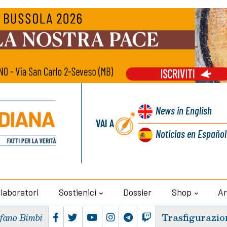
News
in English
VAI A
Noticias
en Español
llaboratori
Sostienici
Dossier
Shop
Ar
Trasfigurazio
efano Bimbi