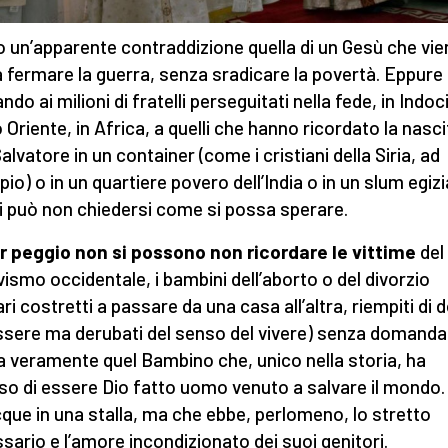
o un’apparente contraddizione quella di un Gesù che vie
 fermare la guerra, senza sradicare la povertà. Eppure
do ai milioni di fratelli perseguitati nella fede, in Indoci
 Oriente, in Africa, a quelli che hanno ricordato la nasci
alvatore in un container (come i cristiani della Siria, ad
io) o in un quartiere povero dell’India o in un slum egiz
i può non chiedersi come si possa sperare.
 peggio non si possono non ricordare le vittime
del
ivismo occidentale, i bambini dell’aborto o del divorzio
ri costretti a passare da una casa all’altra, riempiti di d
sere ma derubati del senso del vivere) senza domanda
ia veramente quel Bambino che, unico nella storia, ha
so di essere Dio fatto uomo venuto a salvare il mondo.
cque in una stalla, ma che ebbe, perlomeno, lo stretto
sario e l’amore incondizionato dei suoi genitori.