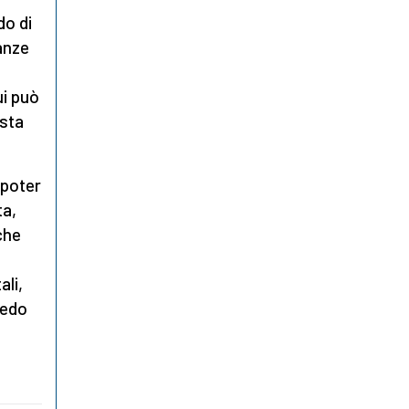
do di
anze
ui può
asta
 poter
ta,
che
ali,
redo