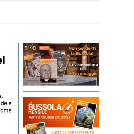
l
à.
ede e
 come