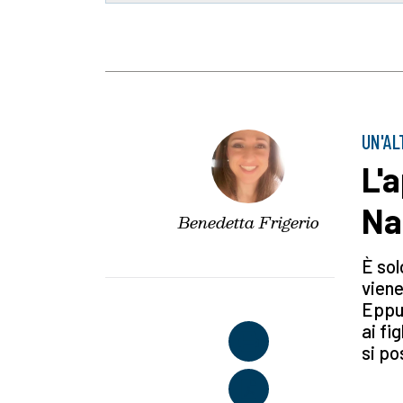
UN'AL
L'
Na
Benedetta Frigerio
È sol
viene
Eppur
ai fi
si po