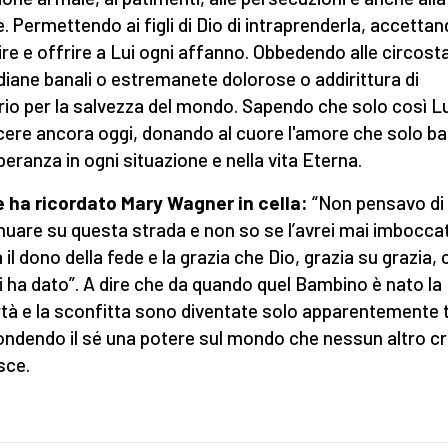
. Permettendo ai figli di Dio di intraprenderla, accettan
ire e offrire a Lui ogni affanno. Obbedendo alle circost
diane banali o estremanete dolorose o addirittura di
rio per la salvezza del mondo. Sapendo che solo così L
cere ancora oggi, donando al cuore l'amore che solo b
speranza in ogni situazione e nella vita Eterna.
ha ricordato Mary Wagner in cella:
“Non pensavo di
nuare su questa strada e non so se l’avrei mai imbocca
 il dono della fede e la grazia che Dio, grazia su grazia, 
i ha dato”. A dire che da quando quel Bambino è nato la
tà e la sconfitta sono diventate solo apparentemente t
ndendo il sé una potere sul mondo che nessun altro c
sce.