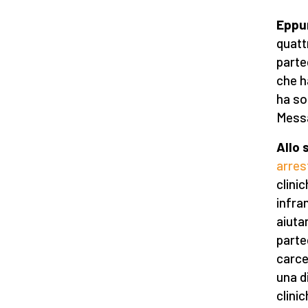
Eppur
quatt
partec
che h
ha so
Messa
Allo 
arrest
clinic
infra
aiutar
parte
carce
una d
clini