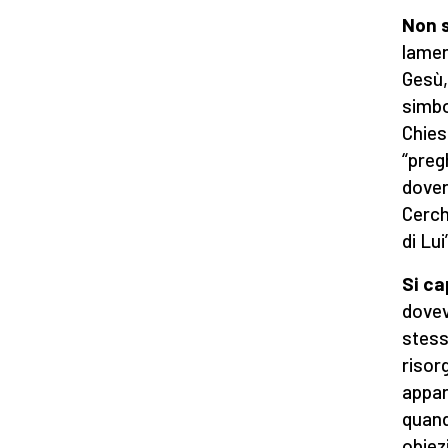
Non s
lamen
Gesù,
simbo
Chies
“pregh
dover
Cerch
di Lui
Si ca
dovev
stess
risor
appar
quand
obiez