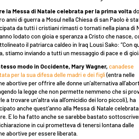
e la Messa di Natale celebrata per la prima volta
do
ro anni di guerra a Mosul nella Chiesa di san Paolo è sta
ipata da tutti i cristiani rimasti o tornati nella piana di 
anno lodato con gioia e speranza a Cristo che nasce, 
ttolineato il patriarca caldeo in Iraq Lousi Sako: “Con 
, stiamo inviando a tutti un messaggio di pace e di gioi
stesso modo in Occidente, Mary Wagner,
canadese
ata per la sua difesa delle madri e dei figli
(entra nelle
he abortive per offrire alle donne un’alternativa all’abor
ngendo la legge che non permette nemmeno che si prov
le a trovare un’altra via all’omicidio dei loro piccoli), ha
cipato anche quest'anno alla Messa di Natale celebrata
re. E lo ha fatto anche se sarebbe bastato sottoscrive
ichiarazione in cui prometteva di tenersi lontana dalle
che abortive per essere liberata.