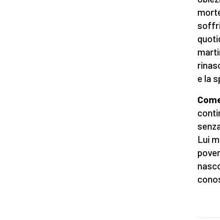
morte
soffr
quoti
marti
rinas
e la 
Come 
conti
senza
Lui m
pover
nasco
cono