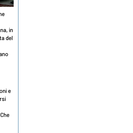
ne
na, in
ta del
iano
oni e
rsi
 Che