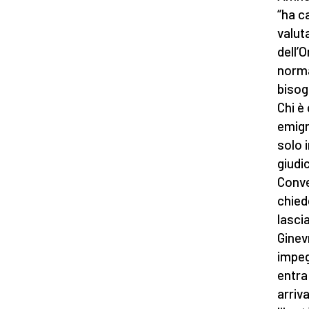
“ha c
valut
dell’
norma
bisog
Chi è
emigr
solo 
giudi
Conven
chied
lascia
Ginev
impeg
entra
arriv