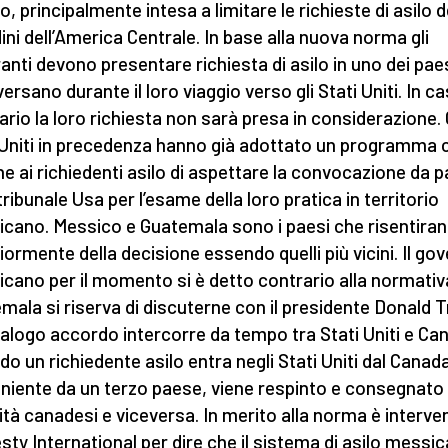
lo, principalmente intesa a limitare le richieste di asilo d
dini dell’America Centrale. In base alla nuova norma gli
anti devono presentare richiesta di asilo in uno dei pae
ersano durante il loro viaggio verso gli Stati Uniti. In c
ario la loro richiesta non sarà presa in considerazione. 
 Uniti in precedenza hanno già adottato un programma 
e ai richiedenti asilo di aspettare la convocazione da p
tribunale Usa per l’esame della loro pratica in territorio
cano. Messico e Guatemala sono i paesi che risentira
ormente della decisione essendo quelli più vicini. Il go
cano per il momento si è detto contrario alla normativa.
mala si riserva di discuterne con il presidente Donald 
alogo accordo intercorre da tempo tra Stati Uniti e Ca
o un richiedente asilo entra negli Stati Uniti dal Canad
niente da un terzo paese, viene respinto e consegnato 
ità canadesi e viceversa. In merito alla norma è interve
ty International per dire che il sistema di asilo messi