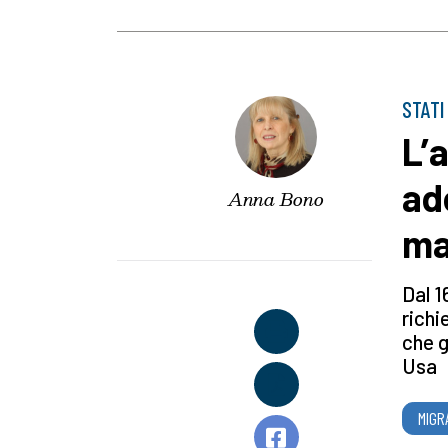
STATI
L’
ad
Anna Bono
ma
Dal 1
richi
che g
Usa
MIGR