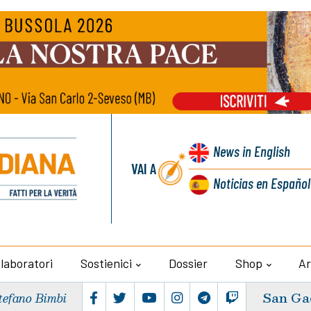
News
in English
VAI A
Noticias
en Español
llaboratori
Sostienici
Dossier
Shop
Ar
San Ga
tefano Bimbi