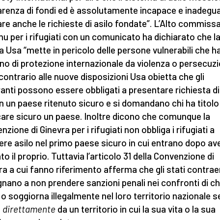
arenza di fondi ed è assolutamente incapace e inadegu
are anche le richieste di asilo fondate”. L’Alto commiss
Onu per i rifugiati con un comunicato ha dichiarato che l
 Usa “mette in pericolo delle persone vulnerabili che 
no di protezione internazionale da violenza o persecuzi
 contrario alle nuove disposizioni Usa obietta che gli
anti possono essere obbligati a presentare richiesta di
in un paese ritenuto sicuro e si domandano chi ha titolo
care sicuro un paese. Inoltre dicono che comunque la
zione di Ginevra per i rifugiati non obbliga i rifugiati a
ere asilo nel primo paese sicuro in cui entrano dopo av
to il proprio. Tuttavia l’articolo 31 della Convenzione di
ra a cui fanno riferimento afferma che gli stati contraen
nano a non prendere sanzioni penali nei confronti di ch
 o soggiorna illegalmente nel loro territorio nazionale s
a
direttamente
da un territorio in cui la sua vita o la sua