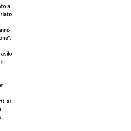
ato a
ariato
a
hanno
one”.
 asilo
 di
er
ti si
i
e