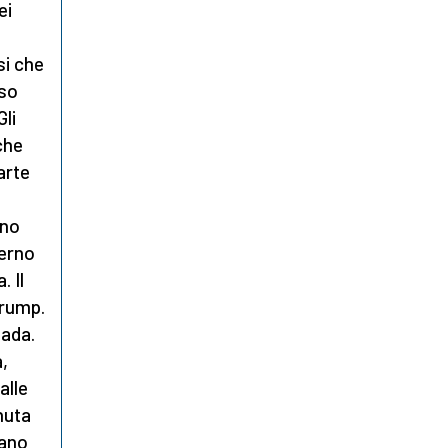
ei
si che
aso
Gli
che
arte
nno
verno
 Il
Trump.
nada.
a,
alle
nuta
cano