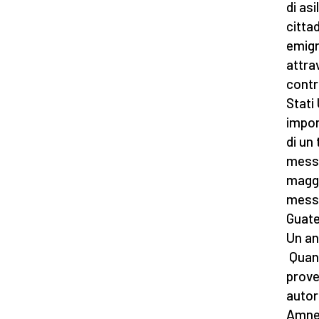
di asi
citta
emigr
attrav
contr
Stati
impon
di un 
messi
maggi
messi
Guate
Un an
Quand
prove
autor
Amnes