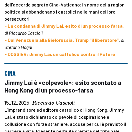
dell'accordo segreto Cina-Vaticano: in nome della ragion
politica si abbandonano i cattolici nelle mani dei loro
persecutori.
- La condanna di Jimmy Lai, esito di un processo farsa,
di Riccardo Cascioli
- Dal Venezuela alla Bielorussia: Trump "il liberatore"
,
di
Stefano Magni
- DOSSIER: Jimmy Lai, un cattolico contro il Potere
CINA
Jimmy Lai è «colpevole»: esito scontato a
Hong Kong di un processo-farsa
Riccardo Cascioli
15_12_2025
L'imprenditore ed editore cattolico di Hong Kong, Jimmy
Lai, è stato dichiarato colpevole di cospirazione e
collusione con forze straniere, accuse per cui è previsto il
carcere a vita. Presente nell'aula gremita del tribunale