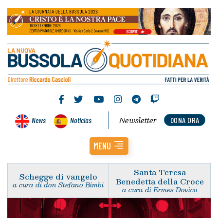
Newsletter
News
Noticias
DONA ORA
MENU
Santa Teresa
Schegge di vangelo
Benedetta della Croce
a cura di don Stefano Bimbi
a cura di Ermes Dovico