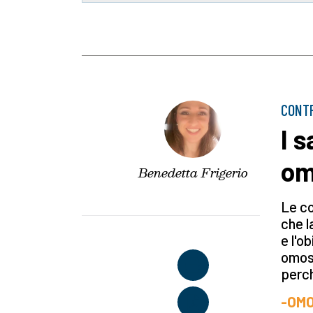
CONTR
I 
om
Benedetta Frigerio
Le co
che l
e l'o
omose
perch
-OMO