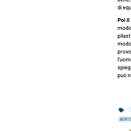
di eq
Poi i
modo 
pilas
modo 
provo
l’uom
spieg
può n
ABORTO