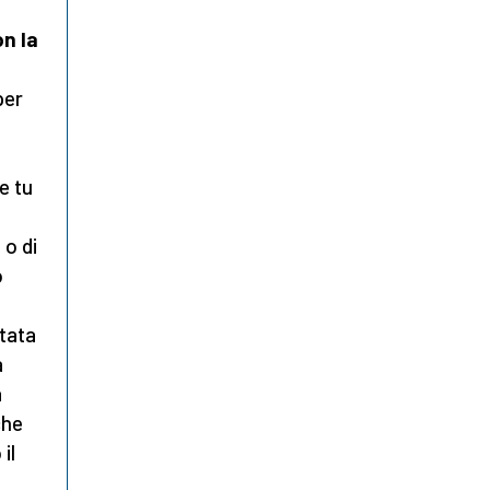
on la
per
e tu
 o di
o
stata
a
a
che
il