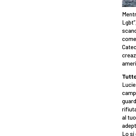
Mentr
Lgbt”
scand
come 
Catec
creaz
ameri
Tutto
Lucie
campa
guard
rifiu
al tu
adepti
Lo si