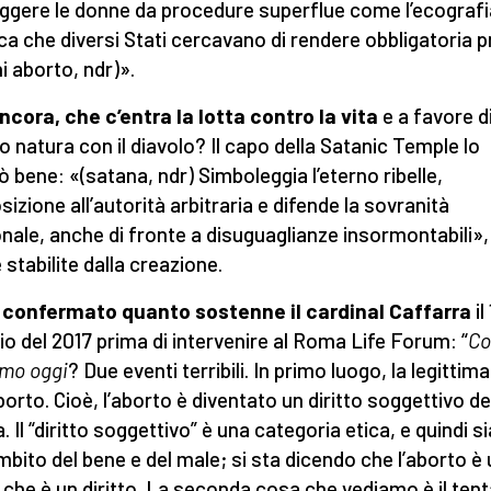
ggere le donne da procedure superflue come l’ecografi
ica che diversi Stati cercavano di rendere obbligatoria 
ni aborto, ndr)».
ncora, che c’entra la lotta contro la vita
e a favore di
o natura con il diavolo? Il capo della Satanic Temple lo
ò bene: «(satana, ndr) Simboleggia l’eterno ribelle,
sizione all’autorità arbitraria e difende la sovranità
nale, anche di fronte a disuguaglianze insormontabili»,
 stabilite dalla creazione.
confermato quanto sostenne il cardinal Caffarra
il
o del 2017 prima di intervenire al Roma Life Forum: “
Co
mo oggi
? Due eventi terribili. In primo luogo, la legittim
borto. Cioè, l’aborto è diventato un diritto soggettivo de
. Il “diritto soggettivo” è una categoria etica, e quindi 
ambito del bene e del male; si sta dicendo che l’aborto è
 che è un diritto. La seconda cosa che vediamo è il tent