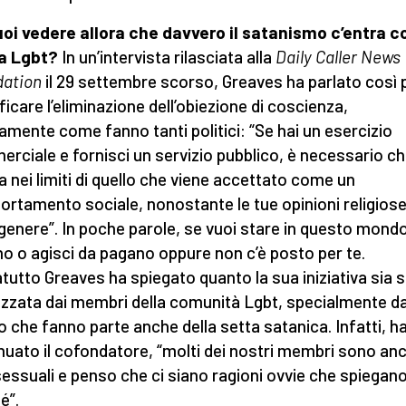
oi vedere allora che davvero il satanismo c’entra c
a Lgbt?
In un’intervista rilasciata alla
Daily Caller News
ation
il 29 settembre scorso, Greaves ha parlato così 
ificare l’eliminazione dell’obiezione di coscienza,
amente come fanno tanti politici: “Se hai un esercizio
rciale e fornisci un servizio pubblico, è necessario ch
a nei limiti di quello che viene accettato come un
rtamento sociale, nonostante le tue opinioni religiose
 genere”. In poche parole, se vuoi stare in questo mond
o o agisci da pagano oppure non c’è posto per te.
tutto Greaves ha spiegato quanto la sua iniziativa sia 
zzata dai membri della comunità Lgbt, specialmente d
o che fanno parte anche della setta satanica. Infatti, h
nuato il cofondatore, “molti dei nostri membri sono an
ssuali e penso che ci siano ragioni ovvie che spiegano 
é”.