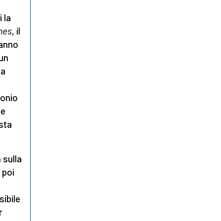
 la
mes
, il
tanno
 un
ba
monio
ie
sta
n
sulla
 poi
ibile
r