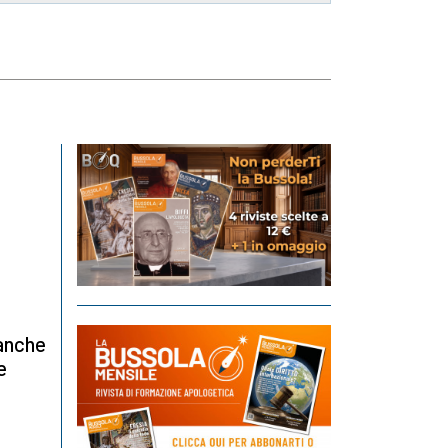
 anche
e