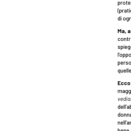
prote
(prat
di og
Ma, a
contr
spieg
l’oppo
perso
quelle
Ecco 
maggi
vedia
dell’a
donna
nell’
bene,