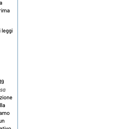
a
prima
 leggi
 19
sa
azione
lla
siamo
 un
ativo