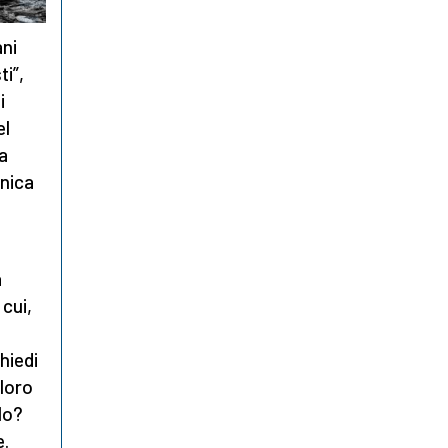
ani
ti”,
i
el
a
anica
a
 cui,
hiedi
loro
rlo?
e.