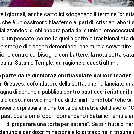
e i giornali, anche cattolici sdoganano il termine “cristi
, che è un ossimoro blasfemo al pari di “cristiani abortis
alizzandosi di chi ancora parla delle unioni omosessual
di un peccato (come fa quel bigotto e tradizionalista d
hismo) e di disegno demoniaco, che mira a sovvertire l
ione contro cui bisogna combattere, la nota setta sat
cana, Satanic Temple, dà ragione a questi ultimi.
 parte dalle dichiarazioni rilasciate dal loro leader,
n Greaves, cofondatore della setta, che ha lanciato un
gna di denuncia pubblica contro pasticceri cristiani (in
a a caso, non si dimentica di definirli “omofobi”) che si
tassero di preparare una torta celebrativa del diavolo: “C
o pasticcere omofobo - domandano i Satanic Temple ai 
 - di preparare una torta per satana”. Se si rifiuta di fa
 denuncia per discriminazione e lo si trascina in tribunal