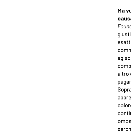
Ma vu
caus
Found
giust
esatt
comme
agisc
compo
altro
pagan
Sopra
appre
color
conti
omose
perch