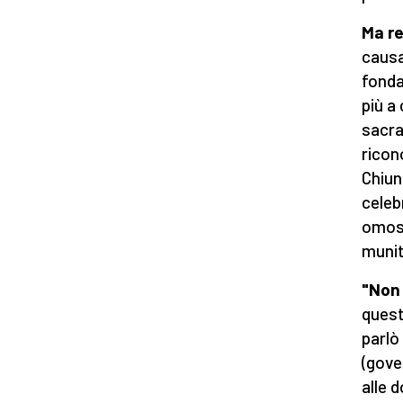
Ma r
causa
fonda
più a 
sacra
ricon
Chiun
celeb
omose
munit
"Non 
quest
parlò
(gove
alle 