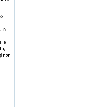
to
, in
e, e
to,
gi non