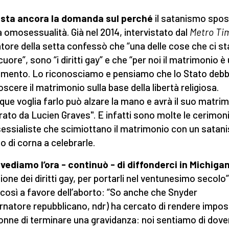
esta ancora la domanda sul perché
il satanismo sposi
 omosessualità. Già nel 2014, intervistato dal
Metro Ti
tore della setta confessò che “una delle cose che ci s
cuore”, sono “i diritti gay” e che “per noi il matrimonio è
mento. Lo riconosciamo e pensiamo che lo Stato deb
oscere il matrimonio sulla base della libertà religiosa.
que voglia farlo può alzare la mano e avrà il suo matri
rato da Lucien Graves". E infatti sono molte le cerimon
ssialiste che scimiottano il matrimonio con un satani
o di corna a celebrarle.
vediamo l’ora - continuò - di diffonderci in Michiga
ione dei diritti gay, per portarli nel ventunesimo secolo”
 così a favore dell’aborto: “So anche che Snyder
rnatore repubblicano, ndr) ha cercato di rendere imposs
donne di terminare una gravidanza: noi sentiamo di dove