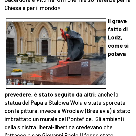
Chiesa e per il mondo».
Il grave
fatto di
Lodz,
come si
poteva
prevedere, è stato seguito da altri
: anche la
statua del Papa a Stalowa Wola è stata sporcata
con la pittura, invece a Wroclaw (Breslavia) è stato
imbrattato un murale del Pontefice. Gli ambienti
della sinistra liberal-libertina credevano che
l'attacco a san Giovanni Paolo II fosse stato