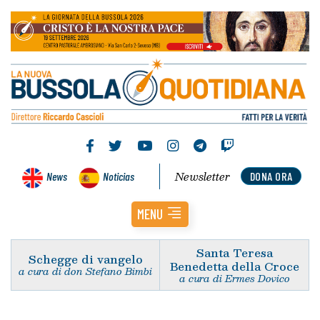
Newsletter
News
Noticias
DONA ORA
MENU
Santa Teresa
Schegge di vangelo
Benedetta della Croce
a cura di don Stefano Bimbi
a cura di Ermes Dovico