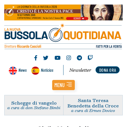
Newsletter
News
Noticias
DONA ORA
MENU
Santa Teresa
Schegge di vangelo
Benedetta della Croce
a cura di don Stefano Bimbi
a cura di Ermes Dovico