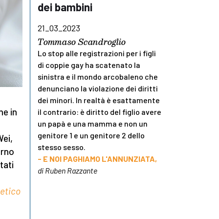
dei bambini
21_03_2023
Tommaso Scandroglio
Lo stop alle registrazioni per i figli
di coppie gay ha scatenato la
sinistra e il mondo arcobaleno che
denunciano la violazione dei diritti
dei minori. In realtà è esattamente
he in
il contrario: è diritto del figlio avere
un papà e una mamma e non un
genitore 1 e un genitore 2 dello
Wei,
stesso sesso.
erno
- E NOI PAGHIAMO L'ANNUNZIATA,
tati
di Ruben Razzante
netico