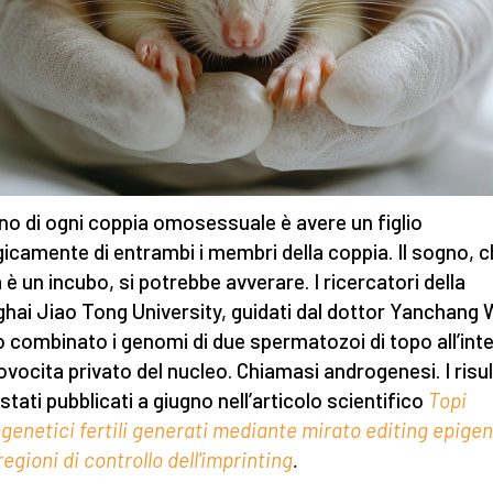
gno di ogni coppia omosessuale è avere un figlio
gicamente di entrambi i membri della coppia. Il sogno, c
à è un incubo, si potrebbe avverare. I ricercatori della
hai Jiao Tong University, guidati dal dottor Yanchang 
 combinato i genomi di due spermatozoi di topo all’int
 ovocita privato del nucleo. Chiamasi androgenesi. I risul
stati pubblicati a giugno nell’articolo scientifico
Topi
genetici fertili generati mediante mirato editing epige
regioni di controllo dell'imprinting
.