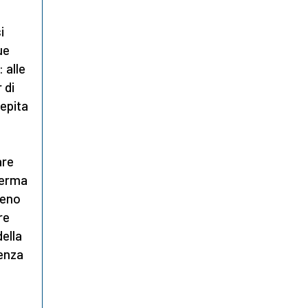
i
ue
 alle
 di
cepita
are
ferma
meno
re
della
ienza