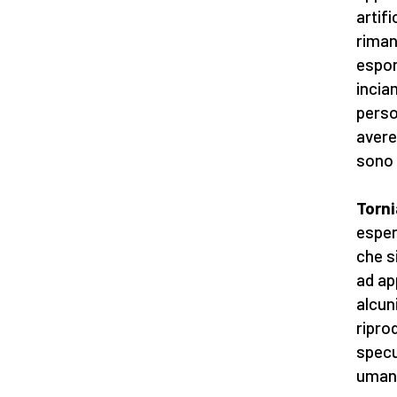
artif
riman
espo
incia
perso
avere 
sono 
Torni
esper
che s
ad ap
alcun
riprod
specu
uman