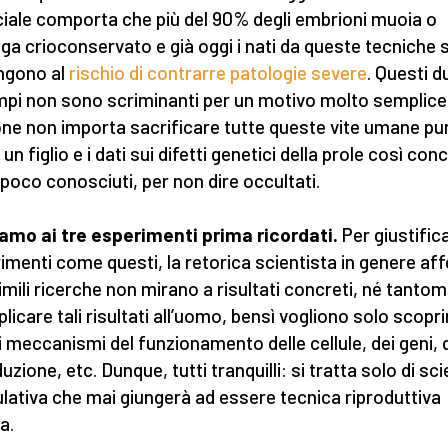
iciale comporta che più del 90% degli embrioni muoia o
ga crioconservato e già oggi i nati da queste tecniche s
ngono al
rischio di contrarre patologie severe
. Questi d
mpi non sono scriminanti per un motivo molto semplice:
ne non importa sacrificare tutte queste vite umane pur
un figlio e i dati sui difetti genetici della prole così con
poco conosciuti, per non dire occultati.
amo ai tre esperimenti prima ricordati.
Per giustific
imenti come questi, la retorica scientista in genere af
imili ricerche non mirano a risultati concreti, né tanto
plicare tali risultati all’uomo, bensì vogliono solo scopri
i meccanismi del funzionamento delle cellule, dei geni, 
uzione, etc. Dunque, tutti tranquilli: si tratta solo di sc
lativa che mai giungerà ad essere tecnica riproduttiva
a.