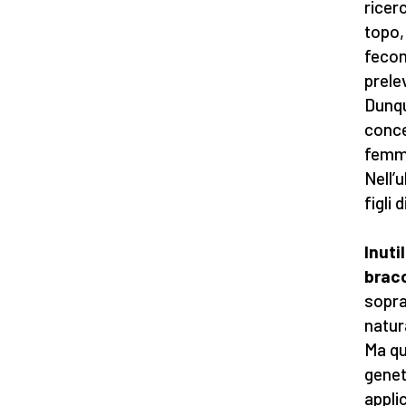
ricer
topo,
fecon
prele
Dunqu
conce
femmi
Nell’
figli
Inuti
bracc
sopra
natur
Ma que
genet
appli