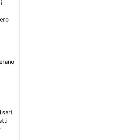
i
nero
 erano
 seri.
etti
r