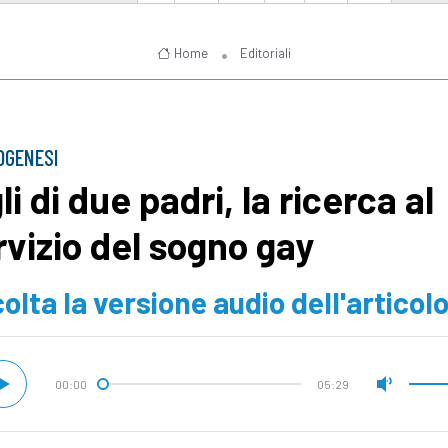
Home
Editoriali
OGENESI
li di due padri, la ricerca al
rvizio del sogno gay
olta la versione audio dell'articol
00:00
05:29