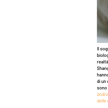
Il so
biolo
realt
Shang
hanno
di un
sono 
andro
delle 