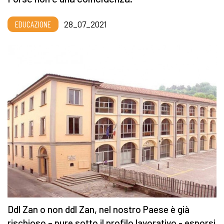
EDUCAZIONE
28_07_2021
Ddl Zan o non ddl Zan, nel nostro Paese è già
rischioso – pure sotto il profilo lavorativo - esporsi