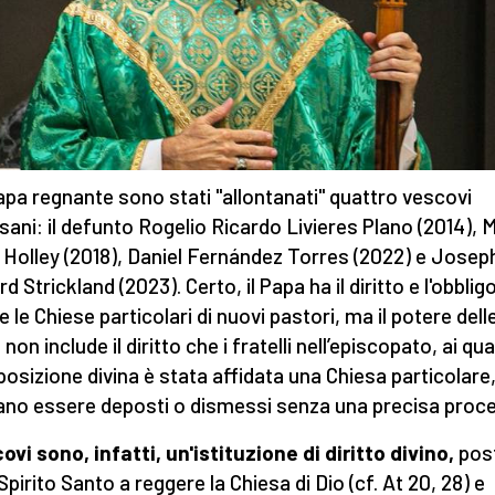
apa regnante sono stati "allontanati" quattro vescovi
sani: il defunto Rogelio Ricardo Livieres Plano (2014), 
 Holley (2018), Daniel Fernández Torres (2022) e Josep
 Strickland (2023). Certo, il Papa ha il diritto e l'obbligo
 le Chiese particolari di nuovi pastori, ma il potere dell
 non include il diritto che i fratelli nell’episcopato, ai qua
sposizione divina è stata affidata una Chiesa particolare
no essere deposti o dismessi senza una precisa proce
covi sono, infatti, un'istituzione di diritto divino,
post
Spirito Santo a reggere la Chiesa di Dio (cf. At 20, 28) e