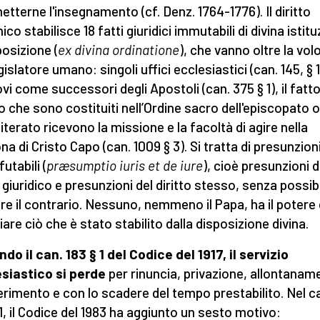
etterne l'insegnamento (cf. Denz. 1764-1776). Il diritto
co stabilisce 18 fatti giuridici immutabili di divina istit
posizione (
ex divina ordinatione
), che vanno oltre la vol
gislatore umano: singoli uffici ecclesiastici (can. 145, § 1)
vi come successori degli Apostoli (can. 375 § 1), il fatt
o che sono costituiti nell’Ordine sacro dell'episcopato o
iterato ricevono la missione e la facoltà di agire nella
na di Cristo Capo (can. 1009 § 3). Si tratta di presunzion
utabili (
præsumptio iuris et de iure
), cioè presunzioni d
 giuridico e presunzioni del diritto stesso, senza possibil
re il contrario. Nessuno, nemmeno il Papa, ha il potere 
are ciò che è stato stabilito dalla disposizione divina.
do il can. 183 § 1 del Codice del 1917, il servizio
siastico si perde
per rinuncia, privazione, allontanam
erimento e con lo scadere del tempo prestabilito. Nel c
1, il Codice
del 1983 ha aggiunto un sesto motivo: