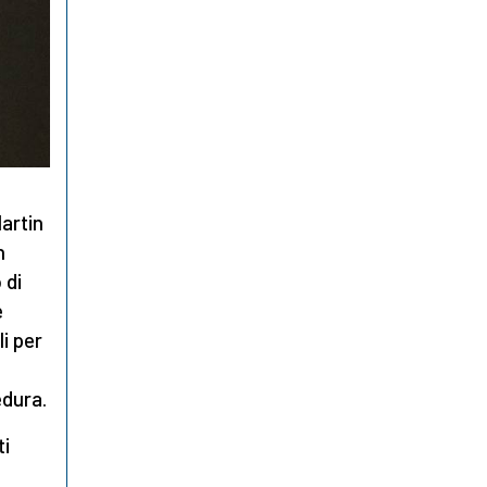
Martin
h
 di
e
li per
,
dura.
i