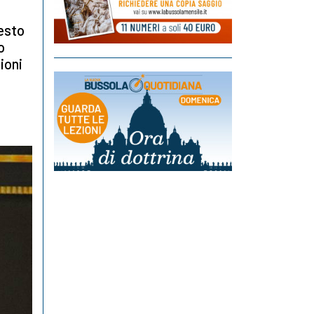
esto
o
ioni