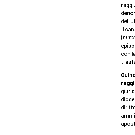
raggi
denom
dell'u
Il ca
(
nume
episc
con l
trasf
Quind
ragg
giuri
dioce
diritt
ammin
apost