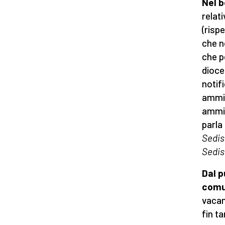
Nel b
relat
(risp
che n
che p
dioces
notif
ammin
ammin
parla
Sedis
Sedis
Dal p
comu
vacan
fin t