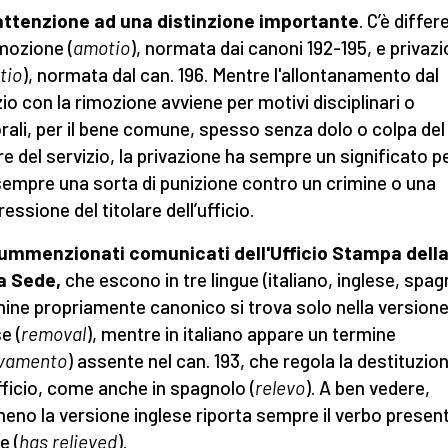
attenzione ad una distinzione importante
. C’è diffe
imozione (
amotio
), normata dai canoni 192-195, e privaz
tio
), normata dal can. 196. Mentre l'allontanamento dal
zio con la rimozione avviene per motivi disciplinari o
rali, per il bene comune, spesso senza dolo o colpa del
are del servizio, la privazione ha sempre un significato p
sempre una sorta di punizione contro un crimine o una
essione del titolare dell’ufficio.
ummenzionati comunicati dell'Ufficio Stampa dell
a Sede,
che escono in tre lingue (italiano, inglese, spag
rmine propriamente canonico si trova solo nella version
e (
removal
), mentre in italiano appare un termine
evamento
) assente nel can. 193, che regola la destituzio
ufficio, come anche in spagnolo (
relevo
). A ben vedere,
no la versione inglese riporta sempre il verbo present
e (
has relieved
).