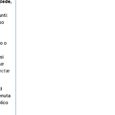
 Sede,
unti:
so
so o
si
tæ
anctæ
i
venuta
lico