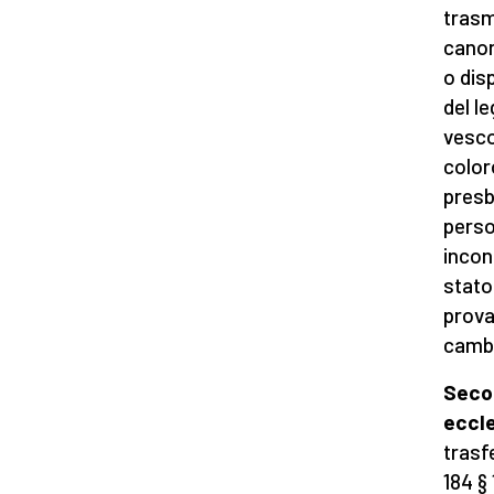
trasm
canoni
o dis
del le
vesco
color
presb
perso
inconf
stato
prova
cambi
Secon
eccle
trasf
184 § 