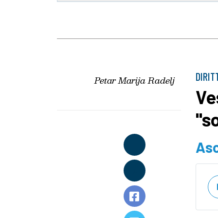
DIRIT
Petar Marija Radelj
Ve
"s
Asc