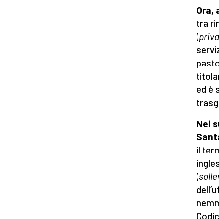
Ora, 
tra r
(
priva
servi
pasto
titol
ed è 
trasgr
Nei s
Sant
il te
ingles
(
soll
dell’
nemme
Codic