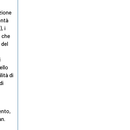
uzione
ontà
, i
o che
 del
i
ello
ità di
di
ento,
an.