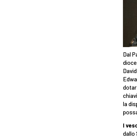
Dal P
dioce
David
Edward
dotare
chiavi
la di
possa
I ves
dallo 