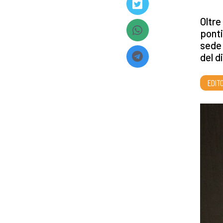
Oltre
ponti
sede 
del d
EDITO