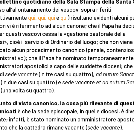
ollettino quotidiano della Sala Stampa della Santa
ivo all’allontanamento dei vescovi sopra riferiti
ettivamente
qui
,
qui
,
qui
e
qui
) risultano evidenti alcuni p
on vi è riferimento ad alcun canone; che il Papa ha deci
er questi vescovi cessa la «gestione pastorale della
i», cioè il servizio di Ordinario del luogo; che non viene
icato alcun procedimento canonico (penale, contenzio
istrativo); che il Papa ha nominato temporaneamente
istratori apostolici a capo delle suddette diocesi; che 
 di
sede vacante
(in tre casi su quattro),
ad nutum Sanc
(in due casi su quattro) e
sede vacante et ad nutum S
(una volta su quattro).
unto di vista canonico, la cosa più rilevante di quest
nicati
è che la sede episcopale, in quelle diocesi, è di
te; infatti, è stato nominato un amministratore aposto
anto che la cattedra rimane vacante (
sede vacante
).