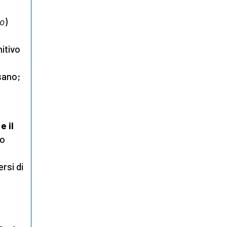
o
)
nitivo
sano;
e il
vo
rsi di