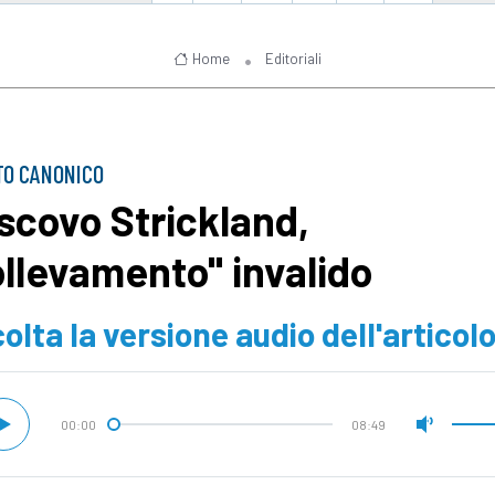
Home
Editoriali
TO CANONICO
scovo Strickland,
ollevamento" invalido
olta la versione audio dell'articol
00:00
08:49