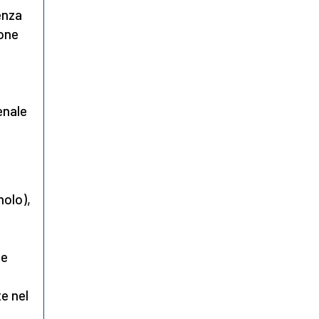
renza
ione
enale
a
nolo),
e
ne
e nel