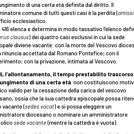
ungimento di una certa età definita dal diritto.
Il
inatore comune di tutti questi casi è la perdita (
amissi
fficio ecclesiastico.
n. 416 elenca e determina in modo tassativo l'elenco defi
rus clausus
) dei quattro casi esclusivi in cui la sede
opale diviene vacante: con la morte del Vescovo dioce
a rinuncia accettata dal Romano Pontefice; con il
erimento; con la privazione, intimata al Vescovo.
i, l’allontanamento, il tempo prestabilito trascorso 
iungimento di una certa età
non costituiscono moti
dico valido per la cessazione della carica del vescovo
sano, ossia che la sua cattedra episcopale possa ritene
o vacante (
sedes vacat
) e si possa eleggere un
istratore diocesano o nominare un amministratore
olico
sede vacante
(mentre la cattedra è vuota).