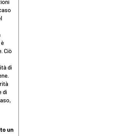
ioni
 caso
l
n
 è
. Ciò
tà di
ene.
rità
 di
caso,
ato un