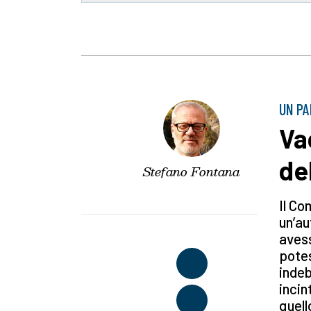
UN P
Va
de
Stefano Fontana
Il Co
un’au
avess
potes
indeb
incin
quell