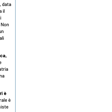
, data
 il
i
. Non
un
ali
ica,
e
atria
una
ri è
rale è
siste