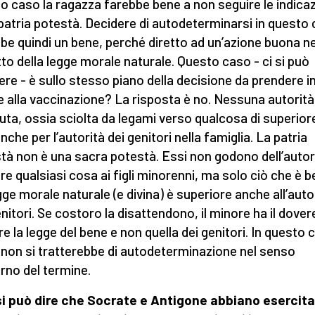
o caso la ragazza farebbe bene a non seguire le indicaz
 patria potestà. Decidere di autodeterminarsi in questo
be quindi un bene, perché diretto ad un’azione buona ne
tto della legge morale naturale. Questo caso - ci si può
ere - è sullo stesso piano della decisione da prendere i
e alla vaccinazione? La risposta è no. Nessuna autorità
uta, ossia sciolta da legami verso qualcosa di superiore
nche per l’autorità dei genitori nella famiglia. La patria
tà non è una sacra potestà. Essi non godono dell’autori
are qualsiasi cosa ai figli minorenni, ma solo ciò che è b
gge morale naturale (e divina) è superiore anche all’auto
enitori. Se costoro la disattendono, il minore ha il dovere
re la legge del bene e non quella dei genitori. In questo 
 non si tratterebbe di autodeterminazione nel senso
no del termine.
i può dire che Socrate e Antigone abbiano esercit