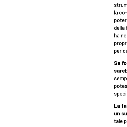
strum
la co-
poter
della
ha ne
propr
per d
Se fo
sareb
sempr
potes
speci
La fa
un su
tale 