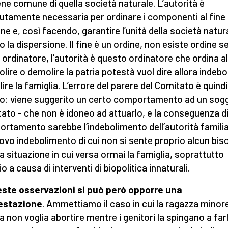
ene comune di quella società naturale. L’autorità è
utamente necessaria per ordinare i componenti al fine
e e, così facendo, garantire l’unità della società natur
o la dispersione. Il fine è un ordine, non esiste ordine s
n ordinatore, l’autorità è questo ordinatore che ordina al
olire o demolire la patria potestà vuol dire allora indebo
ire la famiglia. L’errore del parere del Comitato è quindi
o: viene suggerito un certo comportamento ad un sog
Stato - che non è idoneo ad attuarlo, e la conseguenza di
rtamento sarebbe l’indebolimento dell’autorità familia
ovo indebolimento di cui non si sente proprio alcun bi
la situazione in cui versa ormai la famiglia, soprattutto
o a causa di interventi di biopolitica innaturali.
ste osservazioni si può però opporre una
estazione
. Ammettiamo il caso in cui la ragazza minor
a non voglia abortire mentre i genitori la spingano a farl