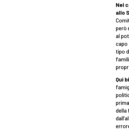
Nel c
allo 
Comit
però 
al po
capo 
tipo d
famil
propr
Qui b
famig
polit
prima
della
dall’
error