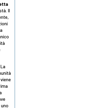
etta
tà. Il
ente,
zioni
fa
unico
ità
e
.
La
munità
 viene
prima
a
ave
o uno