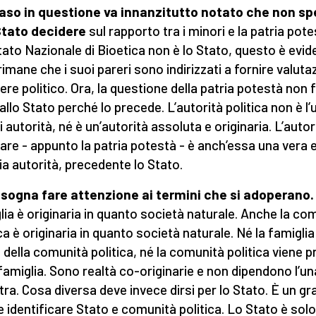
aso in questione va innanzitutto notato che non sp
Stato decidere
sul rapporto tra i minori e la patria potes
ato Nazionale di Bioetica non è lo Stato, questo è evid
rimane che i suoi pareri sono indirizzati a fornire valuta
tere politico. Ora, la questione della patria potestà non 
allo Stato perché lo precede. L’autorità politica non è l’
i autorità, né è un’autorità assoluta e originaria. L’autor
iare - appunto la patria potestà - è anch’essa una vera 
ia autorità, precedente lo Stato.
isogna fare attenzione ai termini che si adoperano
lia è originaria in quanto società naturale. Anche la co
ica è originaria in quanto società naturale. Né la famiglia
 della comunità politica, né la comunità politica viene 
 famiglia. Sono realtà co-originarie e non dipendono l’un
altra. Cosa diversa deve invece dirsi per lo Stato. È un gr
e identificare Stato e comunità politica. Lo Stato è sol