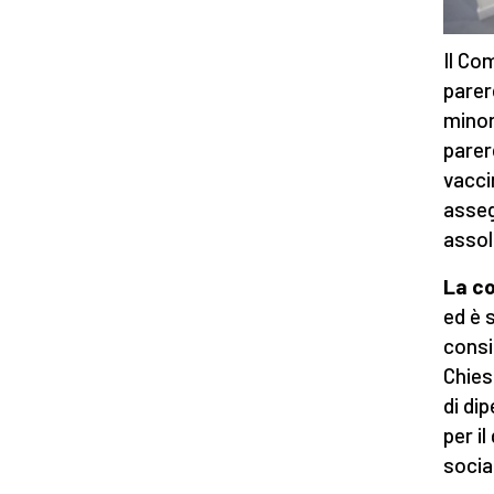
Il Co
parer
minor
parer
vacci
asseg
assol
La co
ed è 
consi
Chies
di di
per i
socia