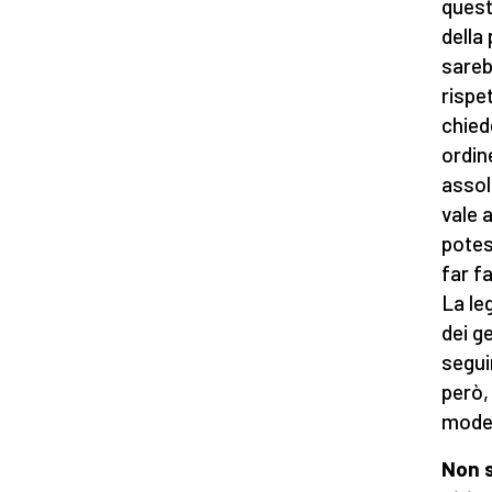
quest
della
sareb
rispe
chied
ordin
assol
vale a
potes
far f
La le
dei g
segui
però,
moder
Non s