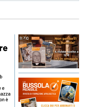
ore
nb
e e
agazza
non è