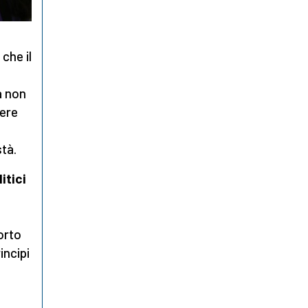
che il
l
a non
rere
stà.
itici
orto
incipi