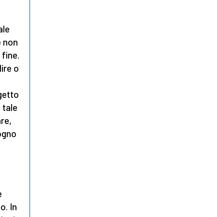
ale
e non
 fine.
lire o
getto
 tale
re,
sogno
e
o. In