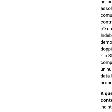
nel b
assol
comun
contr
c’è u
Indeb
demol
doppi
- lo 
compo
un nu
data 
propri
A que
cont
incint