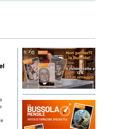
el
e
e
re