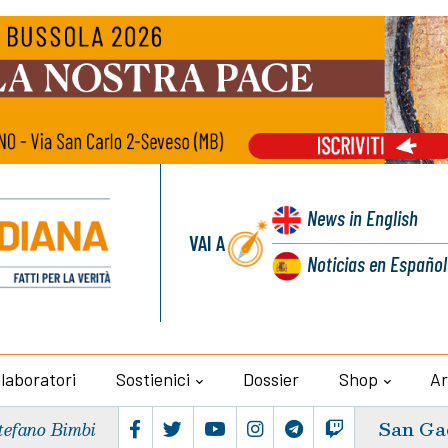
News
in English
VAI A
Noticias
en Español
llaboratori
Sostienici
Dossier
Shop
Ar
San Ga
tefano Bimbi