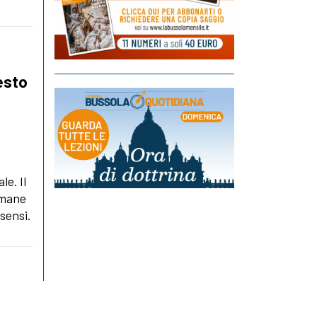
testo
le. Il
imane
sensi.