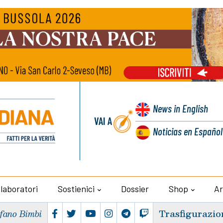
News
in English
VAI A
Noticias
en Español
llaboratori
Sostienici
Dossier
Shop
Ar
Trasfigurazio
efano Bimbi