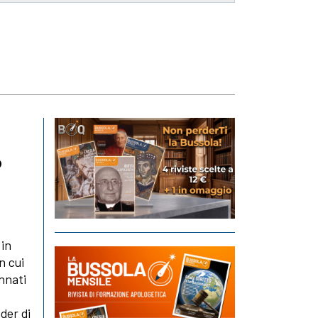
o
 in
n cui
nnati
der di