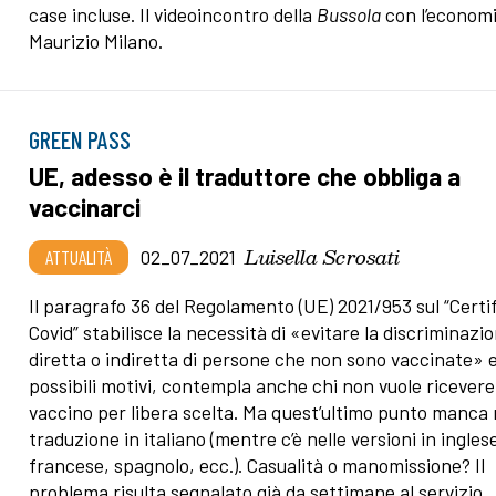
case incluse. Il videoincontro della
Bussola
con l’econom
Maurizio Milano.
GREEN PASS
UE, adesso è il traduttore che obbliga a
vaccinarci
Luisella Scrosati
ATTUALITÀ
02_07_2021
Il paragrafo 36 del Regolamento (UE) 2021/953 sul “Certi
Covid” stabilisce la necessità di «evitare la discriminazi
diretta o indiretta di persone che non sono vaccinate» e,
possibili motivi, contempla anche chi non vuole ricevere 
vaccino per libera scelta. Ma quest’ultimo punto manca 
traduzione in italiano (mentre c’è nelle versioni in ingles
francese, spagnolo, ecc.). Casualità o manomissione? Il
problema risulta segnalato già da settimane al servizio