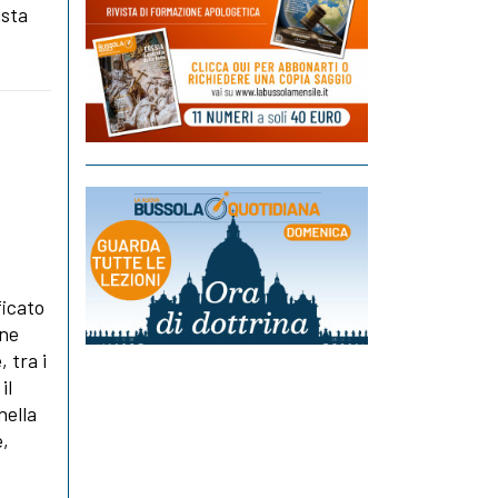
ista
ficato
one
 tra i
il
nella
e,