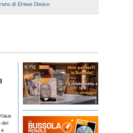
cura di Ermes Dovico
l
 Klaus
 del
 e