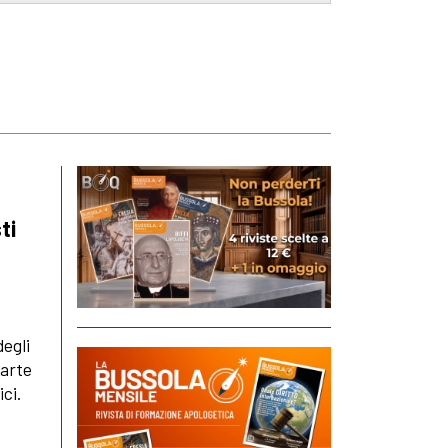
ti
degli
parte
ci.