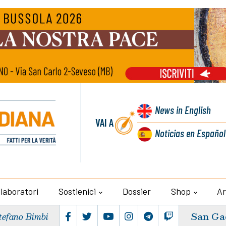
News
in English
VAI A
Noticias
en Español
llaboratori
Sostienici
Dossier
Shop
Ar
San Ga
tefano Bimbi