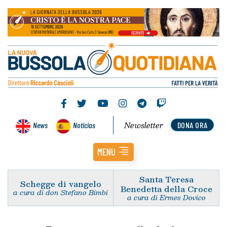
Newsletter
News
Noticias
DONA ORA
MENU
Santa Teresa
Schegge di vangelo
Benedetta della Croce
a cura di don Stefano Bimbi
a cura di Ermes Dovico