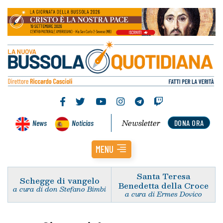
Newsletter
News
Noticias
DONA ORA
MENU
Santa Teresa
Schegge di vangelo
Benedetta della Croce
a cura di don Stefano Bimbi
a cura di Ermes Dovico