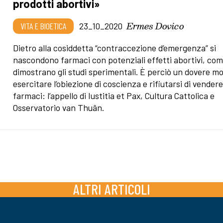
prodotti abortivi»
Ermes Dovico
VITA E BIOETICA
23_10_2020
Dietro alla cosiddetta “contraccezione d’emergenza” si
nascondono farmaci con potenziali effetti abortivi, co
dimostrano gli studi sperimentali. È perciò un dovere m
esercitare l’obiezione di coscienza e rifiutarsi di vender
farmaci: l’appello di Iustitia et Pax, Cultura Cattolica e
Osservatorio van Thuân.
ALTRI ARTICOLI