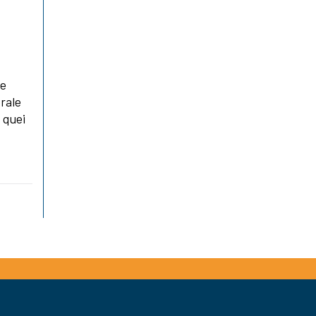
me
orale
e quei