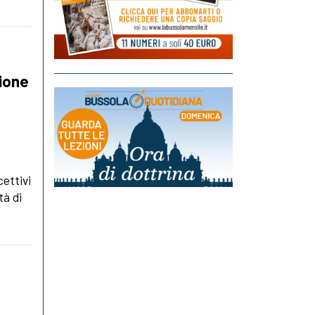
zione
ettivi
tà di