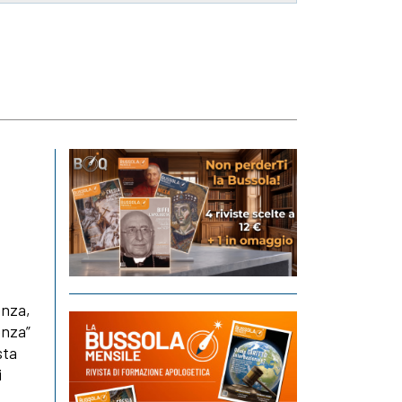
enza,
enza”
sta
i