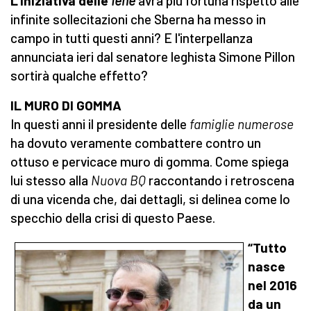
L’iniziativa delle
Iene
avrà più fortuna rispetto alle
infinite sollecitazioni che Sberna ha messo in
campo in tutti questi anni? E l'interpellanza
annunciata ieri dal senatore leghista Simone Pillon
sortirà qualche effetto?
IL MURO DI GOMMA
In questi anni il presidente delle
famiglie numerose
ha dovuto veramente combattere contro un
ottuso e pervicace muro di gomma. Come spiega
lui stesso alla
Nuova BQ
raccontando i retroscena
di una vicenda che, dai dettagli, si delinea come lo
specchio della crisi di questo Paese.
“Tutto
nasce
nel 2016
da un