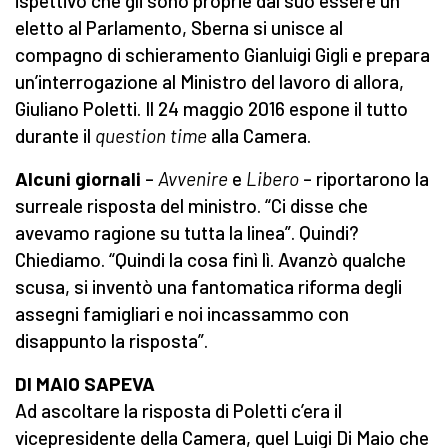
ispettivo che gli sono proprie dal suo essere un
eletto al Parlamento, Sberna si unisce al
compagno di schieramento Gianluigi Gigli e prepara
un’interrogazione al Ministro del lavoro di allora,
Giuliano Poletti. Il 24 maggio 2016 espone il tutto
durante il
question time
alla Camera.
Alcuni giornali
–
Avvenire
e
Libero
– riportarono la
surreale risposta del ministro. “Ci disse che
avevamo ragione su tutta la linea”. Quindi?
Chiediamo. “Quindi la cosa finì lì. Avanzò qualche
scusa, si inventò una fantomatica riforma degli
assegni famigliari e noi incassammo con
disappunto la risposta”.
DI MAIO SAPEVA
Ad ascoltare la risposta di Poletti c’era il
vicepresidente della Camera, quel Luigi Di Maio che