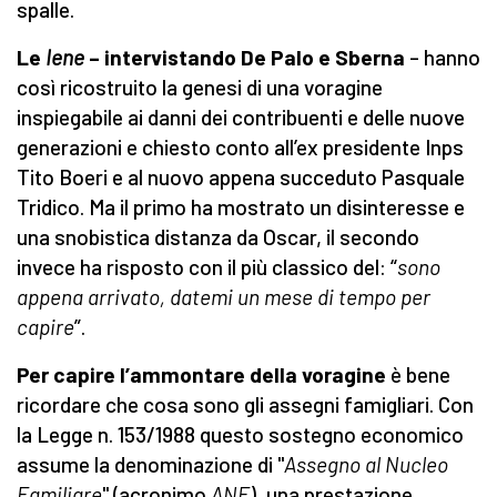
spalle.
Le
Iene
– intervistando De Palo e Sberna
– hanno
così ricostruito la genesi di una voragine
inspiegabile ai danni dei contribuenti e delle nuove
generazioni e chiesto conto all’ex presidente Inps
Tito Boeri e al nuovo appena succeduto Pasquale
Tridico. Ma il primo ha mostrato un disinteresse e
una snobistica distanza da Oscar, il secondo
invece ha risposto con il più classico del: “
sono
appena arrivato, datemi un mese di tempo per
capire
”.
Per capire l’ammontare della voragine
è bene
ricordare che cosa sono gli assegni famigliari. Con
la Legge n. 153/1988 questo sostegno economico
assume la denominazione di "
Assegno al Nucleo
Familiare
" (acronimo
ANF
), una prestazione