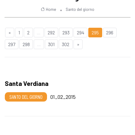
Home
Santo del giorno
«
1
2
...
292
293
294
295
296
297
298
...
301
302
»
Santa Verdiana
SANTO DEL GIORNO
01_02_2015