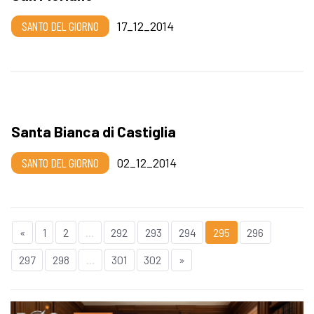
SANTO DEL GIORNO
17_12_2014
Santa Bianca di Castiglia
SANTO DEL GIORNO
02_12_2014
«
1
2
...
292
293
294
295
296
297
298
...
301
302
»