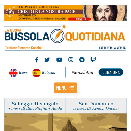
Newsletter
News
Noticias
DONA ORA
MENU
Schegge di vangelo
San Domenico
a cura di don Stefano Bimbi
a cura di Ermes Dovico