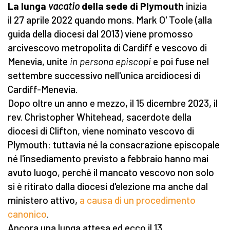
La lunga
vacatio
della sede di Plymouth
inizia
il 27 aprile 2022 quando mons. Mark O' Toole (alla
guida della diocesi dal 2013) viene promosso
arcivescovo metropolita di Cardiff e vescovo di
Menevia, unite
in persona episcopi
e poi fuse nel
settembre successivo nell'unica arcidiocesi di
Cardiff-Menevia.
Dopo oltre un anno e mezzo, il 15 dicembre 2023, il
rev. Christopher Whitehead, sacerdote della
diocesi di Clifton, viene nominato vescovo di
Plymouth: tuttavia né la consacrazione episcopale
né l'insediamento previsto a febbraio hanno mai
avuto luogo, perché il mancato vescovo non solo
si è ritirato dalla diocesi d'elezione ma anche dal
ministero attivo,
a causa di un procedimento
canonico
.
Ancora una lunga attesa ed ecco il 13