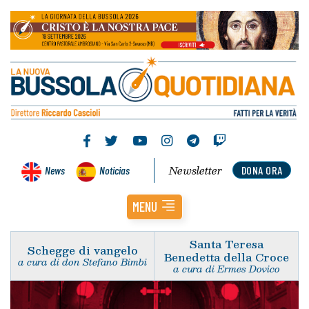
Newsletter
News
Noticias
DONA ORA
MENU
Santa Teresa
Schegge di vangelo
Benedetta della Croce
a cura di don Stefano Bimbi
a cura di Ermes Dovico