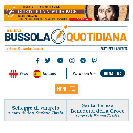
Newsletter
News
Noticias
DONA ORA
MENU
Santa Teresa
Schegge di vangelo
Benedetta della Croce
a cura di don Stefano Bimbi
a cura di Ermes Dovico