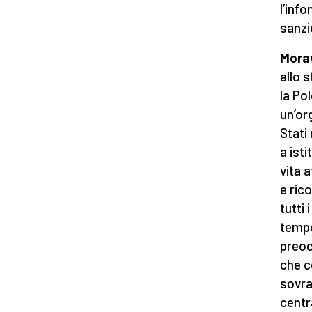
l’inf
sanzi
Mora
allo 
la Po
un’org
Stati
a ist
vita 
e ric
tutti
tempo
preoc
che c
sovra
centr