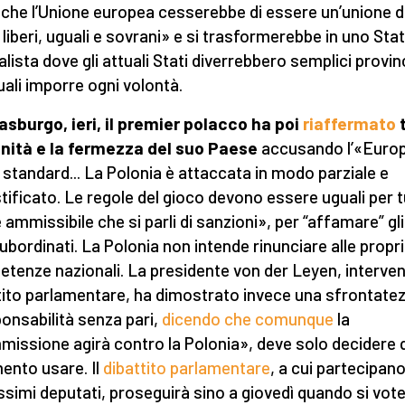
 che l’Unione europea cesserebbe di essere un’unione d
 liberi, uguali e sovrani» e si trasformerebbe in uno Sta
alista dove gli attuali Stati diverrebbero semplici provi
quali imporre ogni volontà.
asburgo, ieri, il premier polacco ha poi
riaffermato
t
gnità e la fermezza del suo Paese
accusando l’«Europ
 standard... La Polonia è attaccata in modo parziale e
stificato. Le regole del gioco devono essere uguali per tu
 ammissibile che si parli di sanzioni», per “affamare” gli
ubordinati. La Polonia non intende rinunciare alle propr
tenze nazionali. La presidente von der Leyen, interven
tito parlamentare, ha dimostrato invece una sfrontate
ponsabilità senza pari,
dicendo che comunque
la
issione agirà contro la Polonia», deve solo decidere 
ento usare. Il
dibattito parlamentare
, a cui partecipan
ssimi deputati, proseguirà sino a giovedì quando si vot