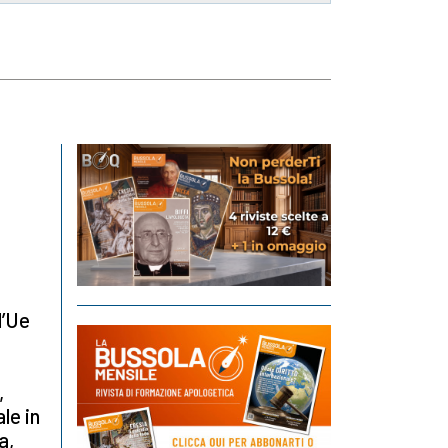
l’Ue
,
le in
a,