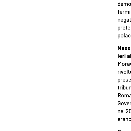
democ
fermi
negat
prete
polac
Nessu
ieri 
Moraw
rivol
prese
tribu
Roman
Gover
nel 20
erano