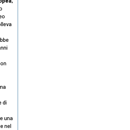
opea,
ro
peo
olleva
ebbe
anni
non
,
 ma
e di
re una
e nel