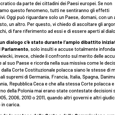
ratico da parte dei cittadini dei Paesi europei. Se non
amo questo fenomeno, tutti ne sentiranno gli effetti
ivi. Oggi può riguardare solo un Paese, domani, con un 
sto, un altro. Per questo, vi chiedo di ascoltare gli arg
chi, di fare riferimento ad essi e di essere aperti al dial
n dialogo c’è stato durante l’ampio dibattito inizia
al Parlamento
, solo insulti e accuse totalmente infonda
iecki, invece, chiede il confronto sul merito delle acc
te al suo Paese e ricorda nella sua missiva come le deci
 dalla Corte Costituzionale polacca siano le stesse di m
nali supremi di Germania, Francia, Italia, Spagna, Danim
ia, Repubblica Ceca e che alla stessa Corte polacca e 
no della Polonia mai erano state contestate decisioni s
05, 2006, 2010 o 2011, quando altri governi e altri giudic
 in carica.