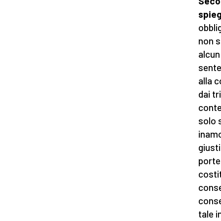
Secon
spie
obblig
non so
alcun
sente
alla 
dai t
conte
solo 
inamov
giust
porte
costit
conse
conse
tale 