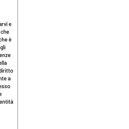
arvi e
 che
che è
gli
tenze
ella
iritto
nte a
tesso
e
entità