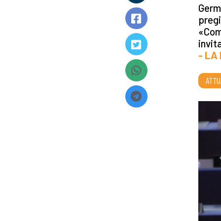
Germa
pregi
«Comm
invit
- LA
ATTU