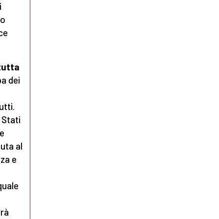
i
to
nce
utta
a dei
tti.
 Stati
ie
uta al
zza e
quale
o
erà