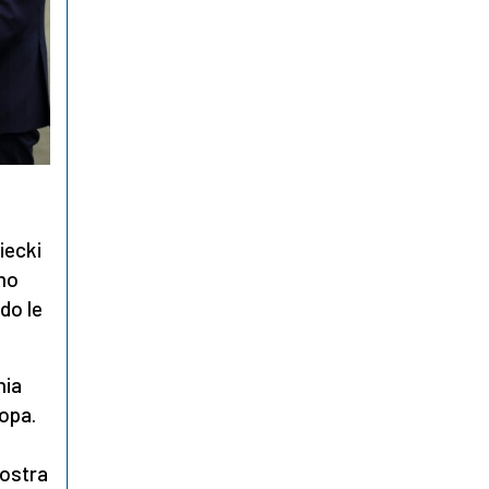
o
iecki
mo
do le
nia
ropa.
mostra