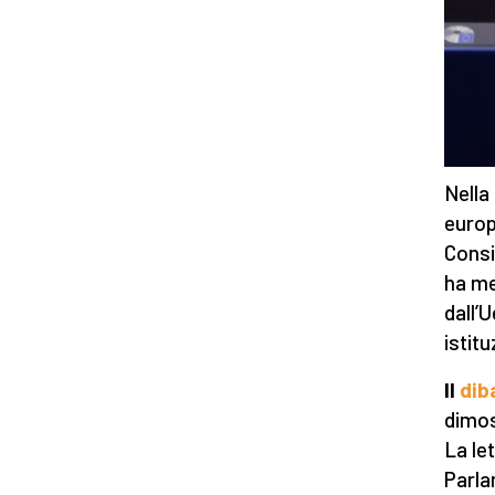
Nella
europ
Consi
ha me
dall’
istit
Il
dib
dimos
La le
Parla