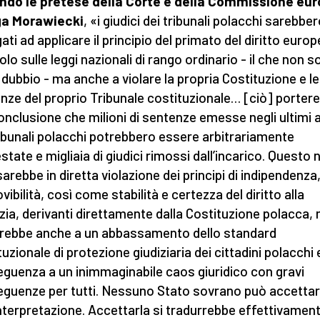
do le pretese della Corte e della Commissione eur
ga Morawiecki
, «i giudici dei tribunali polacchi sarebbe
ati ad applicare il principio del primato del diritto euro
lo sulle leggi nazionali di rango ordinario - il che non s
 dubbio - ma anche a violare la propria Costituzione e le
nze del proprio Tribunale costituzionale… [ciò] porter
conclusione che milioni di sentenze emesse negli ultimi 
ribunali polacchi potrebbero essere arbitrariamente
state e migliaia di giudici rimossi dall’incarico. Questo 
sarebbe in diretta violazione dei principi di indipendenza
ibilità, così come stabilità e certezza del diritto alla
izia, derivanti direttamente dalla Costituzione polacca,
rebbe anche a un abbassamento dello standard
uzionale di protezione giudiziaria dei cittadini polacchi 
guenza a un inimmaginabile caos giuridico con gravi
guenze per tutti. Nessuno Stato sovrano può accetta
interpretazione. Accettarla si tradurrebbe effettivament