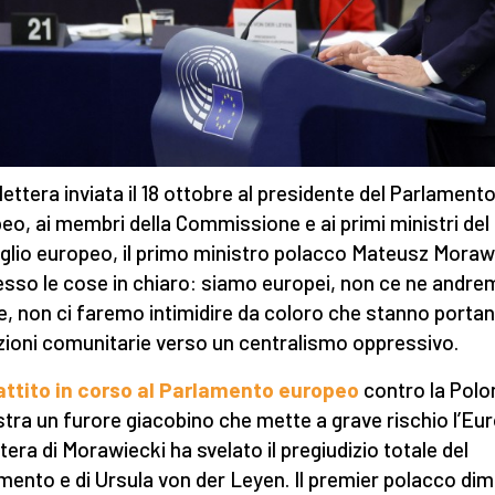
 lettera inviata il 18 ottobre al presidente del Parlament
eo, ai membri della Commissione e ai primi ministri del
glio europeo, il primo ministro polacco Mateusz Moraw
sso le cose in chiaro: siamo europei, non ce ne andre
Ue, non ci faremo intimidire da coloro che stanno portan
uzioni comunitarie verso un centralismo oppressivo.
attito in corso al Parlamento europeo
contro la Polo
tra un furore giacobino che mette a grave rischio l’Eu
ttera di Morawiecki ha svelato il pregiudizio totale del
mento e di Ursula von der Leyen. Il premier polacco di