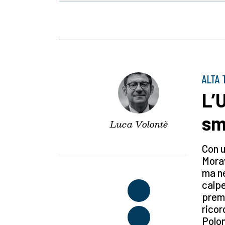
ALTA 
L’
sm
Luca Volontè
Con u
Moraw
ma n
calpe
premi
ricor
Polon