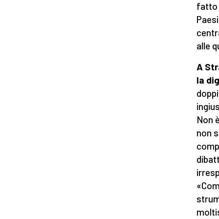
fatto
Paesi
centr
alle 
A Str
la di
doppi
ingiu
Non è
non s
compe
dibat
irres
«Comm
strum
molti