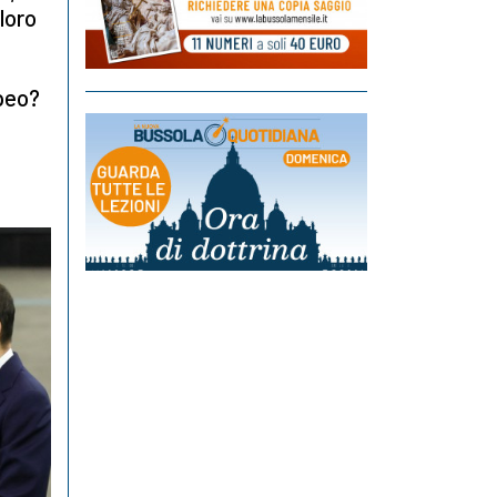
loro
opeo?