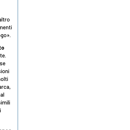
altro
omenti
ogo».
to
te.
use
sioni
olti
arca,
al
imili
i