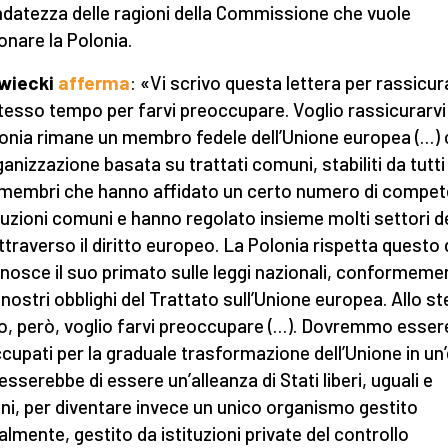
ondatezza delle ragioni della Commissione che vuole
onare la Polonia.
wiecki
afferma
: «Vi scrivo questa lettera per rassicur
stesso tempo per farvi preoccupare. Voglio rassicurarvi
lonia rimane un membro fedele dell’Unione europea (…) 
anizzazione basata su trattati comuni, stabiliti da tutti 
 membri che hanno affidato un certo numero di compe
ituzioni comuni e hanno regolato insieme molti settori d
attraverso il diritto europeo. La Polonia rispetta questo d
onosce il suo primato sulle leggi nazionali, conformeme
 i nostri obblighi del Trattato sull’Unione europea. Allo s
, però, voglio farvi preoccupare (…). Dovremmo esser
cupati per la graduale trasformazione dell’Unione in un’
esserebbe di essere un’alleanza di Stati liberi, uguali e
ni, per diventare invece un unico organismo gestito
almente, gestito da istituzioni private del controllo