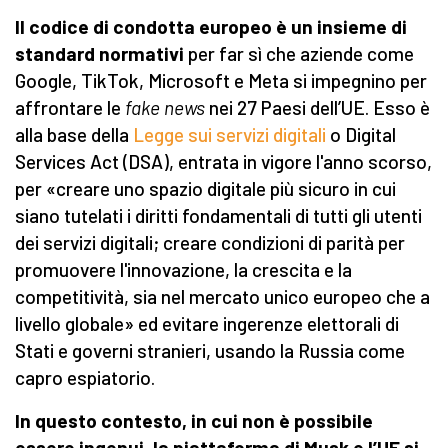
Il codice di condotta europeo è un insieme di
standard normativi
per far sì che aziende come
Google, TikTok, Microsoft e Meta si impegnino per
affrontare le
fake news
nei 27 Paesi dell’UE. Esso è
alla base della
Legge sui servizi digitali
o Digital
Services Act (DSA), entrata in vigore l'anno scorso,
per «creare uno spazio digitale più sicuro in cui
siano tutelati i diritti fondamentali di tutti gli utenti
dei servizi digitali; creare condizioni di parità per
promuovere l'innovazione, la crescita e la
competitività, sia nel mercato unico europeo che a
livello globale» ed evitare ingerenze elettorali di
Stati e governi stranieri, usando la Russia come
capro espiatorio.
I
n questo contesto,
in cui non è possibile
essere ingenui,
la piattaforma
di Musk
e l’UE si