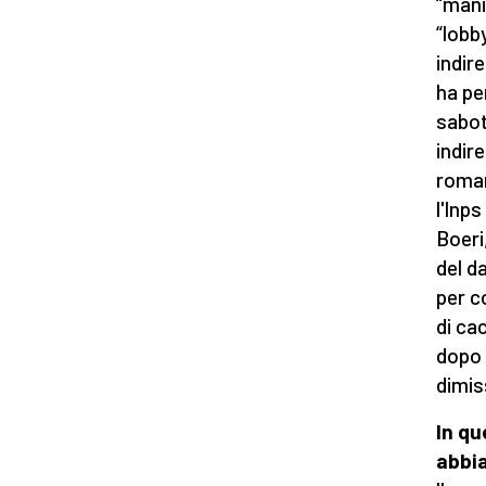
“mani
“lobby
indir
ha pe
sabot
indir
roman
l'Inps
Boeri
del d
per c
di ca
dopo 
dimiss
In qu
abbi