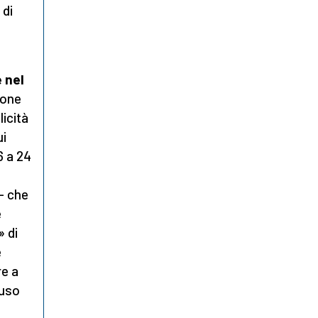
 di
 nel
ione
licità
ui
6 a 24
- che
e
» di
e
re a
luso