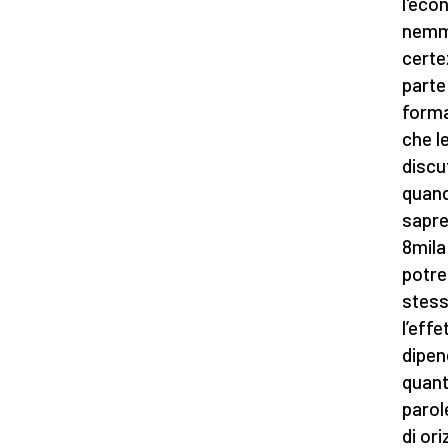
l'eco
nemme
certe
parte
forma
che le
discu
quand
sapre
8mila
potre
stess
l’effe
dipen
quant
parol
di or