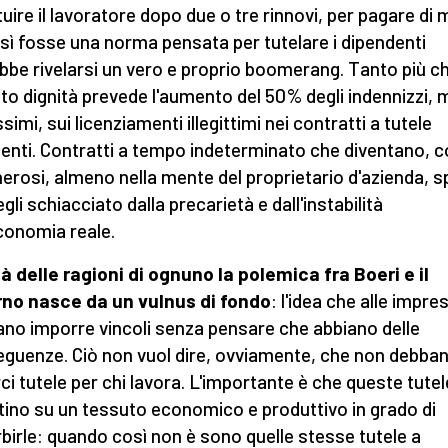
tuire il lavoratore dopo due o tre rinnovi, per pagare di
sì fosse una norma pensata per tutelare i dipendenti
bbe rivelarsi un vero e proprio boomerang. Tanto più che
to dignità prevede l'aumento del 50% degli indennizzi, 
imi, sui licenziamenti illegittimi nei contratti a tutele
enti. Contratti a tempo indeterminato che diventano, c
nerosi, almeno nella mente del proprietario d'azienda, 
gli schiacciato dalla precarietà e dall'instabilità
economia reale.
 là delle ragioni di ognuno la polemica fra Boeri e il
no nasce da un vulnus di fondo
: l'idea che alle impres
no imporre vincoli senza pensare che abbiano delle
guenze. Ciò non vuol dire, ovviamente, che non debba
ci tutele per chi lavora. L'importante è che queste tutel
tino su un tessuto economico e produttivo in grado di
birle: quando così non è sono quelle stesse tutele a