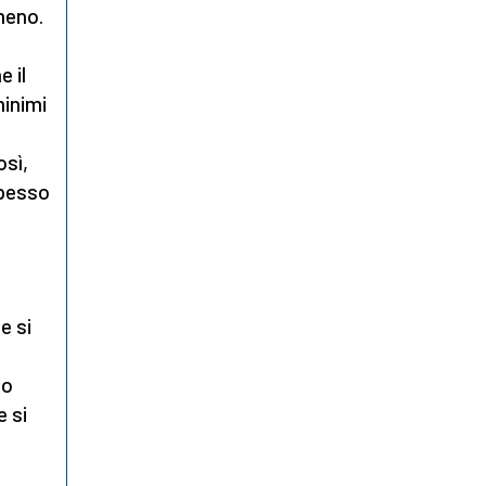
 meno.
 il
minimi
osì,
spesso
e si
no
e si