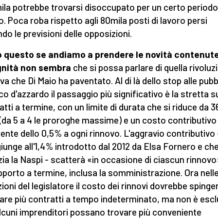
ila potrebbe trovarsi disoccupato per un certo periodo
. Poca roba rispetto agli 80mila posti di lavoro persi
do le previsioni delle opposizioni.
 questo se andiamo a prendere le novità contenute
ignità non sembra
che si possa parlare di quella rivoluz
va che Di Maio ha paventato. Al di là dello stop alle pubb
co d'azzardo il passaggio più significativo è la stretta s
atti a termine, con un limite di durata che si riduce da 3
(da 5 a 4 le proroghe massime) e un costo contributivo
ente dello 0,5% a ogni rinnovo. L'aggravio contributivo 
giunge all'1,4% introdotto dal 2012 da Elsa Fornero e ch
zia la Naspi - scatterà «in occasione di ciascun rinnovo
pporto a termine, inclusa la somministrazione. Ora nell
zioni del legislatore il costo dei rinnovi dovrebbe spinge
lare più contratti a tempo indeterminato, ma non è esc
lcuni imprenditori possano trovare più conveniente