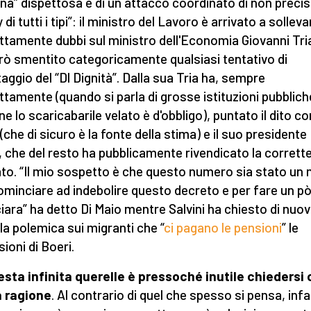
na” dispettosa e di un attacco coordinato di non preci
 di tutti i tipi”: il ministro del Lavoro è arrivato a solleva
ettamente dubbi sul ministro dell'Economia Giovanni Tri
rò smentito categoricamente qualsiasi tentativo di
aggio del “Dl Dignità”. Dalla sua Tria ha, sempre
ettamente (quando si parla di grosse istituzioni pubblich
e lo scaricabarile velato è d'obbligo), puntato il dito c
 (che di sicuro è la fonte della stima) e il suo presidente
, che del resto ha pubblicamente rivendicato la corrett
ato. “Il mio sospetto è che questo numero sia stato un
ominciare ad indebolire questo decreto e per fare un p
ciara” ha detto Di Maio mentre Salvini ha chiesto di nuov
la polemica sui migranti che “
ci pagano le pensioni
” le
ioni di Boeri.
esta infinita querelle è pressoché inutile chiedersi 
a ragione
. Al contrario di quel che spesso si pensa, infat