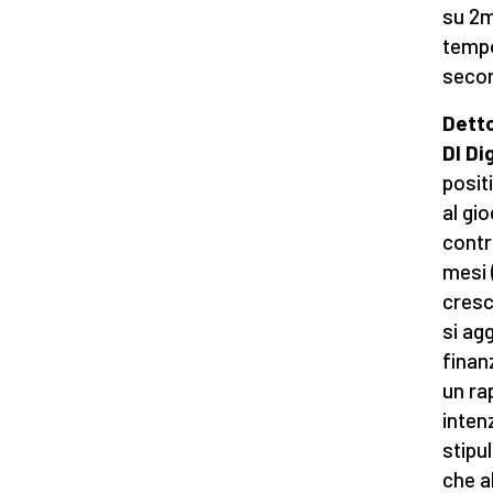
su 2m
tempo
secon
Detto
Dl D
positi
al gio
contr
mesi 
cresc
si ag
finan
un ra
inten
stipu
che a