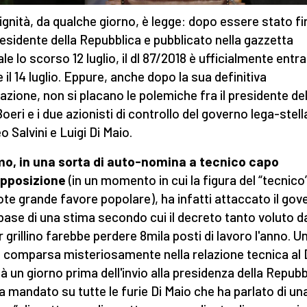
 Dignità, da qualche giorno, è legge: dopo essere stato f
residente della Repubblica e pubblicato nella gazzetta
ale lo scorso 12 luglio, il dl 87/2018 è ufficialmente entra
 il 14 luglio. Eppure, anche dopo la sua definitiva
zione, non si placano le polemiche fra il presidente del
Boeri e i due azionisti di controllo del governo lega-stell
o Salvini e Luigi Di Maio.
imo, in una sorta di auto-nomina a tecnico capo
opposizione
(in un momento in cui la figura del “tecnico
ote grande favore popolare), ha infatti attaccato il gov
 base di una stima secondo cui il decreto tanto voluto d
r grillino farebbe perdere 8mila posti di lavoro l'anno. U
 comparsa misteriosamente nella relazione tecnica al 
tà un giorno prima dell'invio alla presidenza della Repubb
a mandato su tutte le furie Di Maio che ha parlato di un