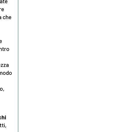
sate
re
a che
e
ontro
ezza
 modo
ò
o,
chi
ti,