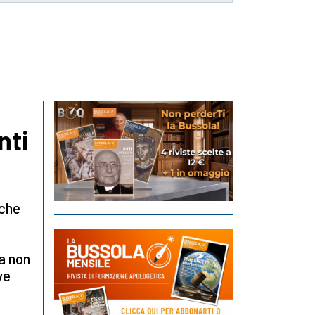
nti
 che
ia non
ve