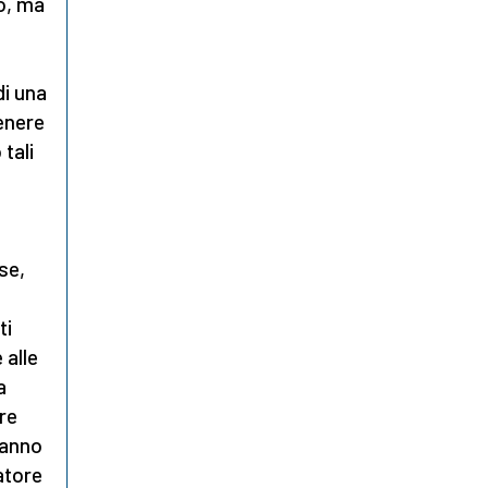
o, ma
a
di una
enere
 tali
se,
ti
 alle
a
tre
 anno
ratore