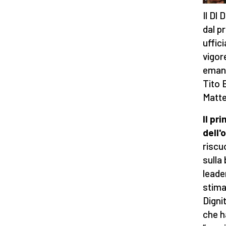
Il Dl
dal p
uffici
vigore
emana
Tito 
Matte
Il pr
dell'
riscu
sulla
leade
stima
Digni
che h