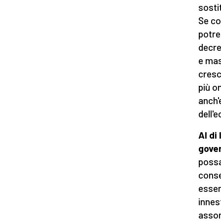
sosti
Se co
potre
decre
e mass
cresc
più o
anch'e
dell'
Al di
gover
possa
conse
esser
innes
assor