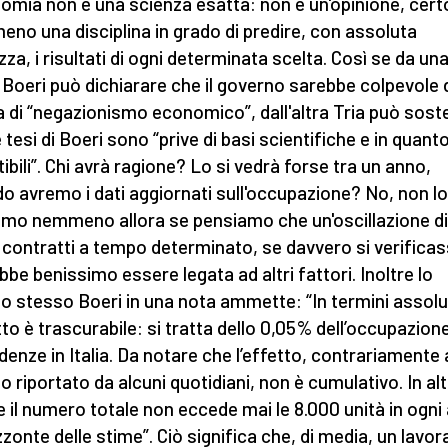
nomia non è una scienza esatta: non è un'opinione, cert
no una disciplina in grado di predire, con assoluta
zza, i risultati di ogni determinata scelta. Così se da un
 Boeri può dichiarare che il governo sarebbe colpevole 
 di “negazionismo economico”, dall'altra Tria può sost
 tesi di Boeri sono “prive di basi scientifiche e in quanto
tibili”. Chi avrà ragione? Lo si vedrà forse tra un anno,
o avremo i dati aggiornati sull'occupazione? No, non lo
mo nemmeno allora se pensiamo che un'oscillazione di
 contratti a tempo determinato, se davvero si verificas
bbe benissimo essere legata ad altri fattori. Inoltre lo
o stesso Boeri in una nota ammette: “In termini assolu
tto è trascurabile: si tratta dello 0,05% dell’occupazione
denze in Italia. Da notare che l’effetto, contrariamente 
o riportato da alcuni quotidiani, non è cumulativo. In al
e il numero totale non eccede mai le 8.000 unità in ogni
izzonte delle stime”. Ciò significa che, di media, un lavo