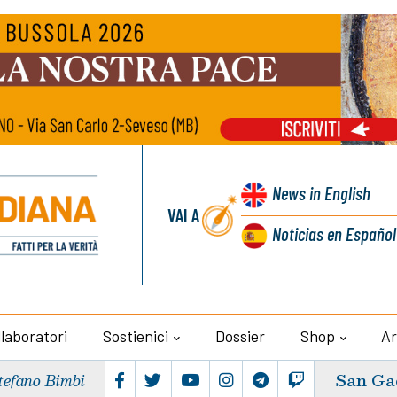
News
in English
VAI A
Noticias
en Español
llaboratori
Sostienici
Dossier
Shop
Ar
San Ga
tefano Bimbi