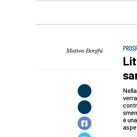
PROSP
Matteo Borghi
Li
sa
Nella
verra
contr
sment
è una
aspe