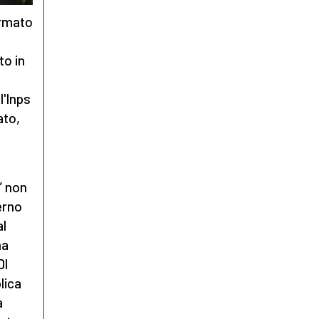
irmato
to in
l'Inps
ato,
” non
erno
al
na
Dl
lica
a