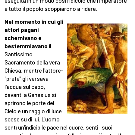
eseguita in un modo così ridicolo che l'imperatore
e tutto il popolo scoppiarono a ridere.
Nel momento in cui gli
attori pagani
schernivano e
bestemmiavano
il
Santissimo
Sacramento della vera
Chiesa, mentre l'attore-
"prete" gli versava
l'acqua sul capo,
davanti a Genesius si
aprirono le porte del
Cielo e un raggio di luce
scese su di lui. L'uomo
sentì un'indicibile pace nel cuore, senti i suoi