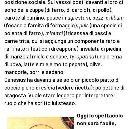
posizione sociale. Sui vassoi posti davanti a loro ci
sono delle zuppe (di farro, di carciofi, di pollo),
carote al cumino, pesce in
agrestum
, pezzi di
libum
(focaccia farcita di formaggio),
puls
(una specie di
polenta di farro),
minutal
(fricassea di pesci e
carne trita, cui si aggiunge un componente raro e
raffinato: i testicoli di cappone), insalata di piedini
di manzo al miele e senape,
tyropatina
(una crema
di uova, latte e miele molto pepata), olive,
mandorle, porri e sedano.
Genesius ha davanti a sé solo un piccolo piatto di
coccio
pieno di
esicia
(vedere ricetta): polpettine di
aragosta. Vuole stare leggero per interpretare il
ruolo che ha scritto lui stesso.
Oggi lo spettacolo
non sarà facile,