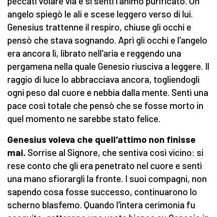
peccati volare via e si sentì l'animo purificato. Un
angelo spiegò le ali e scese leggero verso di lui.
Genesius trattenne il respiro, chiuse gli occhi e
pensò che stava sognando. Aprì gli occhi e l'angelo
era ancora lì, librato nell'aria e reggendo una
pergamena nella quale Genesio riusciva a leggere. Il
raggio di luce lo abbracciava ancora, togliendogli
ogni peso dal cuore e nebbia dalla mente. Sentì una
pace così totale che pensò che se fosse morto in
quel momento ne sarebbe stato felice.
Genesius voleva che quell'attimo non finisse
mai.
Sorrise al Signore, che sentiva così vicino: si
rese conto che gli era penetrato nel cuore e sentì
una mano sfiorargli la fronte. I suoi compagni, non
sapendo cosa fosse successo, continuarono lo
scherno blasfemo. Quando l'intera cerimonia fu