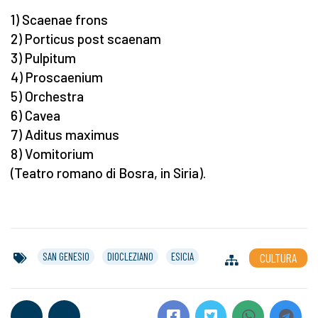
1) Scaenae frons
2) Porticus post scaenam
3) Pulpitum
4) Proscaenium
5) Orchestra
6) Cavea
7) Aditus maximus
8) Vomitorium
(Teatro romano di Bosra, in Siria).
SAN GENESIO
DIOCLEZIANO
ESICIA
CULTURA