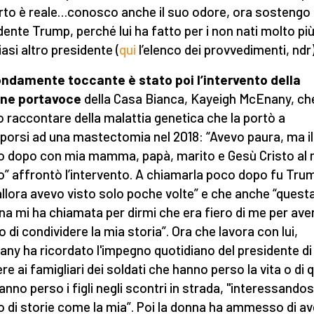
orto è reale…conosco anche il suo odore, ora sostengo i
dente Trump, perché lui ha fatto per i non nati molto più
iasi altro presidente (
qui
l’elenco dei provvedimenti, ndr)
ndamente toccante è stato poi l’intervento della
ane portavoce
della Casa Bianca, Kayeigh McEnany, ch
o raccontare della malattia genetica che la portò a
porsi ad una mastectomia nel 2018: “Avevo paura, ma il
o dopo con mia mamma, papà, marito e Gesù Cristo al 
o” affrontò l’intervento. A chiamarla poco dopo fu Tru
allora avevo visto solo poche volte” e che anche “quest
na mi ha chiamata per dirmi che era fiero di me per ave
o di condividere la mia storia”. Ora che lavora con lui,
ny ha ricordato l'impegno quotidiano del presidente di
re ai famigliari dei soldati che hanno perso la vita o di q
anno perso i figli negli scontri in strada, "interessandos
o di storie come la mia”. Poi la donna ha ammesso di av