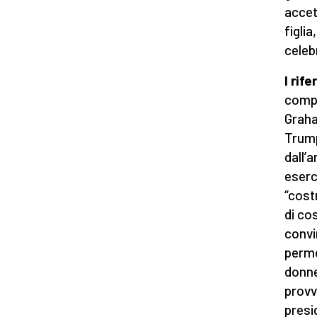
accet
figlia
celeb
I rif
compa
Graha
Trump
dall’
eserc
“cost
di co
convi
perme
donne
provv
presi