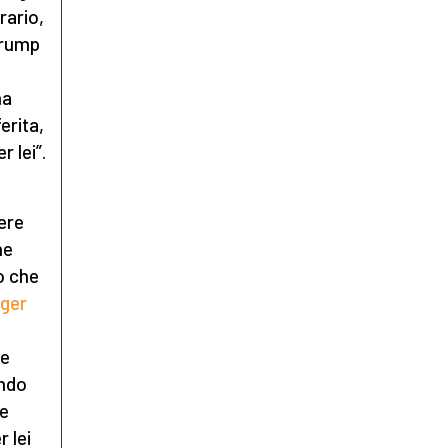
rario,
 Trump
na
erita,
 lei”.
ere
he
o che
nger
ze
ando
re
 lei