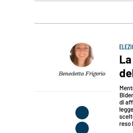
ELEZI
La 
de
Benedetta Frigerio
Mentr
Biden
di af
legge
scelt
reso 