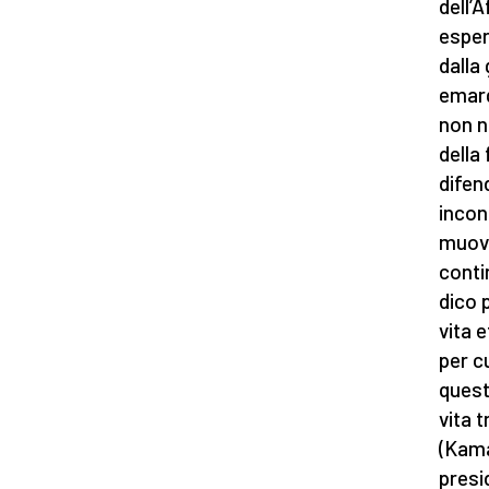
dell’
esper
dalla
emarg
non n
della
difen
incon
muove
conti
dico 
vita 
per c
quest
vita 
(Kama
presi