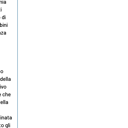
mia
i
 di
bini
nza
lo
della
ivo
e che
ella
binata
o gli