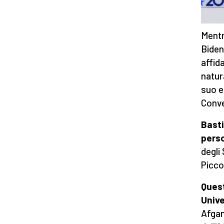
Mentr
Biden
affida
natur
suo e
Conve
Basti
pers
degli
Picco
Quest
Unive
Afgani