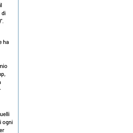
l
 di
”.
e ha
mio
mp,
a
r
uelli
i ogni
er