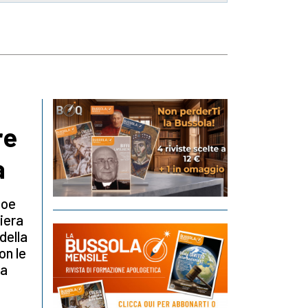
re
a
Joe
iera
 della
on le
ha