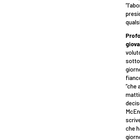
“l’ab
presi
quals
Profo
giov
volut
sotto
giorn
fianc
“che 
matti
decis
McEna
scrive
che h
giorn