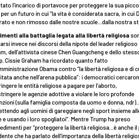
tato l’incarico di portavoce per proteggere la sua picco
, per un futuro in cui “la vita è considerata sacra, in cui 
rato e non rimosso dalle nostre scuole…dalla nostra sto
erimenti alla battaglia legata alla libertà religiosa
so
rsi invece nei discorsi della nipote del leader religioso 
m, dell’attivista cinese Chen Guangcheng e dello stess
. Cissie Graham ha ricordato quanto fatto
amministrazione Obama contro “la libertà religiosa e di c
itata anche nell’arena pubblica”: i democratici cercaron
ringere le entità religiose a pagare per l’aborto,
stringere le agenzie adottive a violare le loro profonde
nzioni (sulla famiglia composta da uomo e donna, ndr)
ttendo agli uomini di gareggiare negli sport insieme all
 e usando i loro spogliatoi”. Mentre Trump ha preso
edimenti per “proteggere la libertà religiosa…è anche il
dente che ha parlato dell’importanza della libertà religi