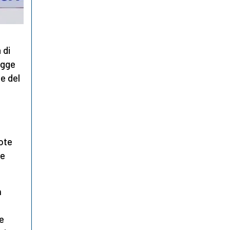
 di
legge
te del
note
le
n
 e