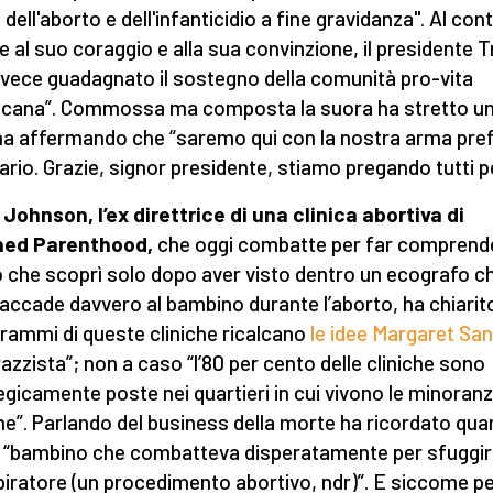
 dell'aborto e dell'infanticidio a fine gravidanza". Al cont
ie al suo coraggio e alla sua convinzione, il presidente
invece guadagnato il sostegno della comunità pro-vita
cana”. Commossa ma composta la suora ha stretto u
a affermando che “saremo qui con la nostra arma pref
sario. Grazie, signor presidente, stiamo pregando tutti per
Johnson, l’ex direttrice di una clinica abortiva di
ned Parenthood,
che oggi combatte per far comprend
o che scoprì solo dopo aver visto dentro un ecografo c
accade davvero al bambino durante l’aborto, ha chiarit
grammi di queste cliniche ricalcano
le idee Margaret Sa
razzista”; non a caso “l’80 per cento delle cliniche sono
egicamente poste nei quartieri in cui vivono le minoran
he”. Parlando del business della morte ha ricordato qu
il “bambino che combatteva disperatamente per sfuggi
spiratore (un procedimento abortivo, ndr)”. E siccome per