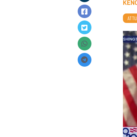
KENO
ATTU