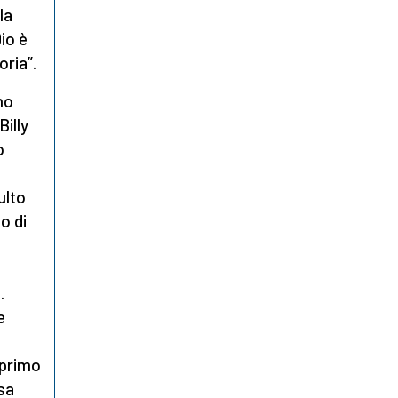
la
Dio è
ria”.
no
Billy
o
ulto
o di
…
e
 primo
osa