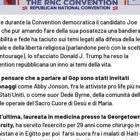
e durante la Convention democratica il candidato Joe
 che pur amando fare della sua posatezza una bandiera
bilità e fede ha taciuto sui temi legati alla difesa della 
ale e della libertà religiosa (parlandone però con le scel
ntourage), lo sfacciato Donald J. Trump ha reso la
ntion repubblicana un inno ai temi della vita.
 pensare che a parlare al Gop sono stati invitati
onaggi
come Abby Jonson, fra le attiviste pro life più 
 Stati Uniti, o come suor Dede Byrne, della comunità del
le operaie del Sacro Cuore di Gesù e di Maria.
’ultima, laureata in medicina presso la Georgetow
rsity,
ha servito l’esercito per 29 anni come chirurgo in
stan e in Egitto per poi farsi suora fra i malati di Haiti