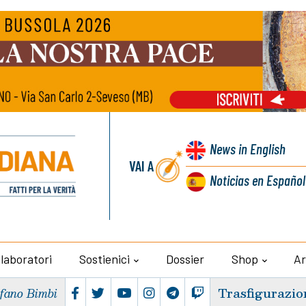
News
in English
VAI A
Noticias
en Español
llaboratori
Sostienici
Dossier
Shop
Ar
Trasfigurazio
efano Bimbi