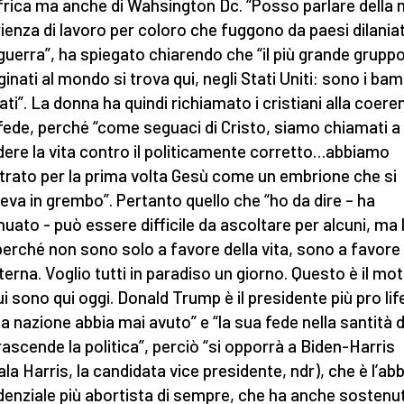
Africa ma anche di Wahsington Dc. “Posso parlare della 
ienza di lavoro per coloro che fuggono da paesi dilaniat
 guerra”, ha spiegato chiarendo che “il più grande gruppo
inati al mondo si trova qui, negli Stati Uniti: sono i bam
ati”. La donna ha quindi richiamato i cristiani alla coere
 fede, perché “come seguaci di Cristo, siamo chiamati a
dere la vita contro il politicamente corretto…abbiamo
trato per la prima volta Gesù come un embrione che si
va in grembo”. Pertanto quello che “ho da dire – ha
nuato - può essere difficile da ascoltare per alcuni, ma 
perché non sono solo a favore della vita, sono a favore 
eterna. Voglio tutti in paradiso un giorno. Questo è il mot
ui sono qui oggi. Donald Trump è il presidente più pro lif
a nazione abbia mai avuto” e “la sua fede nella santità d
trascende la politica”, perciò “si opporrà a Biden-Harris
la Harris, la candidata vice presidente, ndr), che è l’ab
denziale più abortista di sempre, che ha anche sostenut