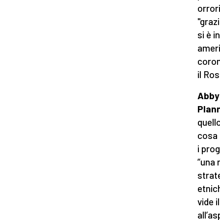
orrori
"graz
si è 
ameri
coron
il Ro
Abby 
Plan
quell
cosa 
i pro
“una 
strat
etnic
vide 
all’a