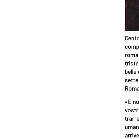
Centos
compo
roman
trist
belle
sette
Roma
«E non
vostr
trarr
umane
arrive