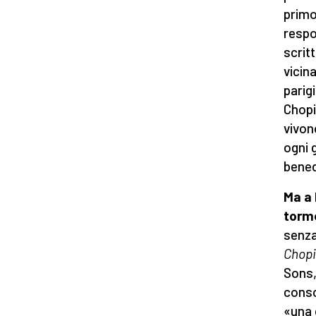
primo
respon
scrit
vicin
parigi
Chopi
vivon
ogni 
bened
Ma a 
torm
senza
Chopi
Sons,
conso
«una 