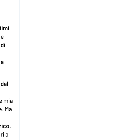
timi
ne
 di
la
 del
re mia
e. Ma
mico,
ri a