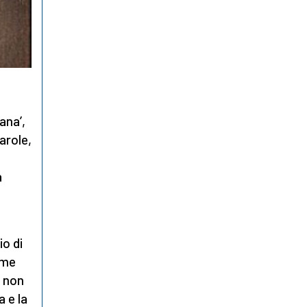
ana’,
arole,
a
io di
ime
e non
a e la