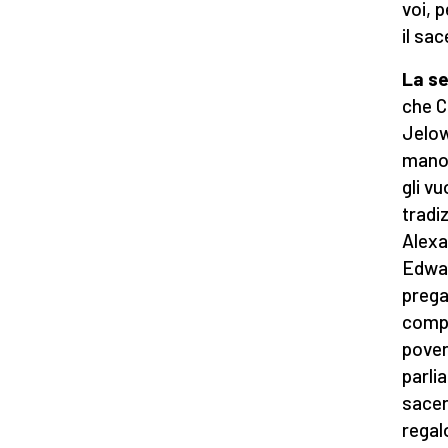
voi, 
il sa
La se
che C
Jelowi
mano,
gli vu
tradi
Alexa
Edwar
prega
compo
pover
parli
sacer
regal