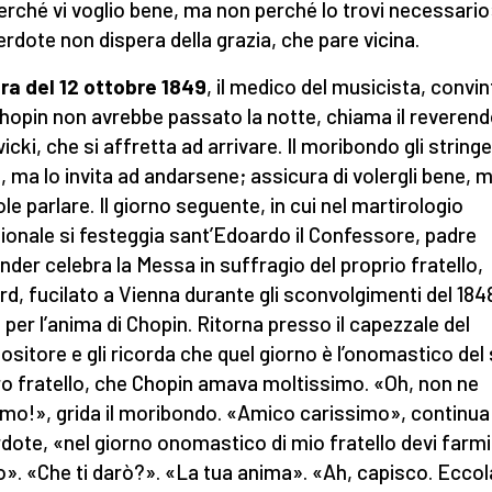
perché vi voglio bene, ma non perché lo trovi necessario
cerdote non dispera della grazia, che pare vicina.
ra del 12 ottobre 1849
, il medico del musicista, convi
hopin non avrebbe passato la notte, chiama il reveren
cki, che si affretta ad arrivare. Il moribondo gli stringe
 ma lo invita ad andarsene; assicura di volergli bene, 
ole parlare. Il giorno seguente, in cui nel martirologio
zionale si festeggia sant’Edoardo il Confessore, padre
nder celebra la Messa in suffragio del proprio fratello,
d, fucilato a Vienna durante gli sconvolgimenti del 1848
 per l’anima di Chopin. Ritorna presso il capezzale del
sitore e gli ricorda che quel giorno è l’onomastico del
o fratello, che Chopin amava moltissimo. «Oh, non ne
amo!», grida il moribondo. «Amico carissimo», continua 
dote, «nel giorno onomastico di mio fratello devi farmi
o». «Che ti darò?». «La tua anima». «Ah, capisco. Eccol