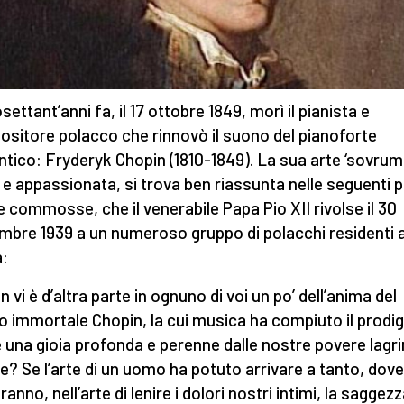
ettant’anni fa, il 17 ottobre 1849, morì il pianista e
sitore polacco che rinnovò il suono del pianoforte
tico: Fryderyk Chopin (1810-1849). La sua arte ‘sovrum
e e appassionata, si trova ben riassunta nelle seguenti p
 e commosse, che il venerabile Papa Pio XII rivolse il 30
mbre 1939 a un numeroso gruppo di polacchi residenti 
:
 vi è d’altra parte in ognuno di voi un po’ dell’anima del
o immortale Chopin, la cui musica ha compiuto il prodig
e una gioia profonda e perenne dalle nostre povere lagr
? Se l’arte di un uomo ha potuto arrivare a tanto, dov
ranno, nell’arte di lenire i dolori nostri intimi, la saggezz