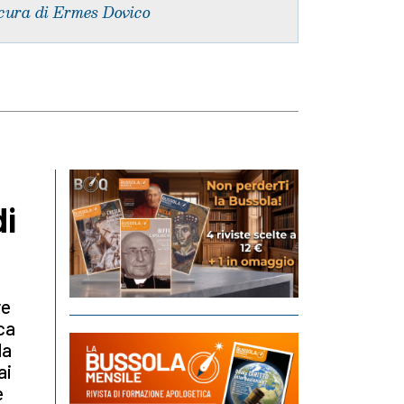
cura di Ermes Dovico
di
re
ca
la
ai
e