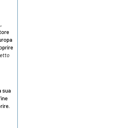
,
tore
Europa
oprire
etto
a sua
fine
rire.