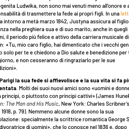
genita Ludwika, non sono mai venuti meno all’onore e a
sabilità di trasmettere la fede ai propri figli. In una
let
ta intorno a metà marzo 1842, Justyna assicura al figlio
anza nella preghiera sua e di suo marito, anche in quegli
ni, il periodo più felice e attivo della carriera musicale di
n: «Tu, mio caro figlio, hai dimenticato che i vecchi gen
o solo per te e chiedono a Dio salute e benedizione per 
giorno, e non cesseranno di ringraziarlo per le sue
izioni».
Parigi la sua fede si affievolisce e la sua vita si fa p
entata
. Molti dei suoi nuovi amici sono «uomini e donn
 principi, o piuttosto con principi cattivi» (James Hune
n: The Man and His Music
, New York: Charles Scribner’
 1918, p. 79). Nemmeno alcune donne sono la sua
lazione: specialmente la scrittrice romantica George 
divoratrice di uomini», che lo conosce nel 1836 e, dopo