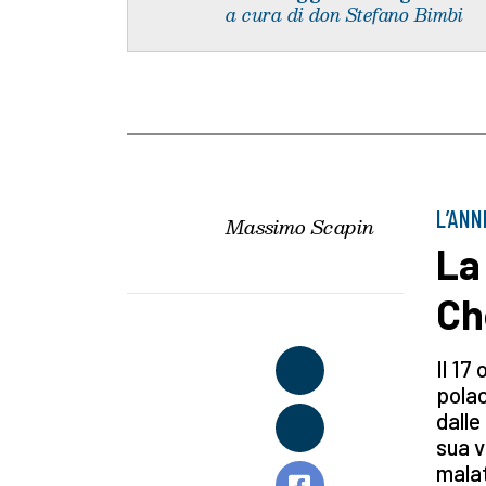
a cura di don Stefano Bimbi
L’ANN
Massimo Scapin
La
Ch
Il 17
polac
dalle
sua v
malat