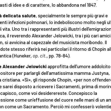
asti di idee e di carattere, lo abbandona nel 1847.
à delicata salute
, specialmente le sempre più gravi e
enti infezioni polmonari, lo indeboliscono molto negli ul
i vita. Uno tra i rappresentanti più illustri dell’emigrazio
ca, il reverendo Alexander Jelowicki, tra i più cari amici
n, si avvicina al capezzale del musicista moribondo. Il
ote stesso riferirà nei particolari il ritorno di Chopin al
antica (Huneker,
op. cit.
, pp. 78-84).
e
Alexander
Jelowicki
approfitta dell’umore addolcito
sitore per parlargli dell’amatissima mamma Justyna,
 cristiana. «Sì», gli risponde Chopin, «per non offende
 sarei disposto a ricevere i Sacramenti, prima di morir
i capisco, come voi desiderereste. Concepisco la
ssione come un’effusione del cuore nelle mani di un a
n come un Sacramento. Perciò mi confesserò volentie