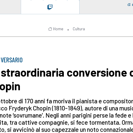
a 
Home
Cultura
IVERSARIO
 straordinaria conversione 
opin
 ottobre di 170 anni fa moriva il pianista e composito
co Fryderyk Chopin (1810-1849), autore di una musi
 note ‘sovrumane’. Negli anni parigini perse la fede e 
ita, tra cattive compagnie, si fece tormentata. Orm
o, si avvicinò al suo capezzale un noto connazional