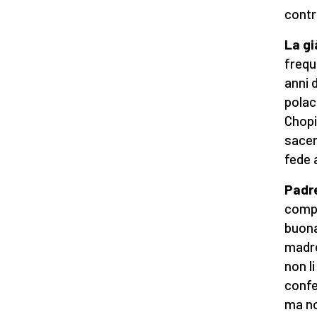
contr
La gi
frequ
anni d
polac
Chopi
sacerd
fede 
Padr
compo
buona
madre
non l
confe
ma no