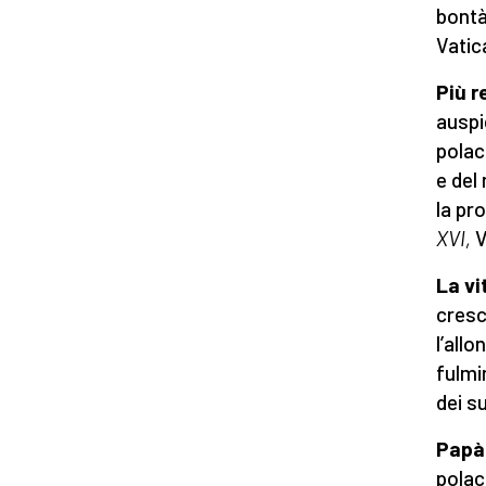
bontà
Vatic
Più 
auspi
polac
e del
la pr
XVI,
V
La vi
cresc
l’all
fulmin
dei s
Papà
polac