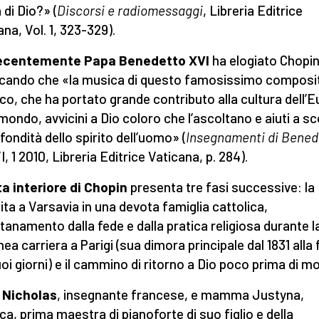
 di Dio?» (
Discorsi e radiomessaggi
, Libreria Editrice
ana, Vol. 1, 323-329).
recentemente Papa Benedetto XVI
ha elogiato Chopin
cando che «la musica di questo famosissimo composi
co, che ha portato grande contributo alla cultura dell’
 mondo, avvicini a Dio coloro che l’ascoltano e aiuti a sc
ofondità dello spirito dell’uomo» (
Insegnamenti di Bened
I, 1 2010, Libreria Editrice Vaticana, p. 284).
ta interiore di Chopin
presenta tre fasi successive: la
ita a Varsavia in una devota famiglia cattolica,
ontanamento dalla fede e dalla pratica religiosa durante l
ea carriera a Parigi (sua dimora principale dal 1831 alla 
uoi giorni) e il cammino di ritorno a Dio poco prima di mo
 Nicholas
, insegnante francese, e mamma Justyna,
ca, prima maestra di pianoforte di suo figlio e della