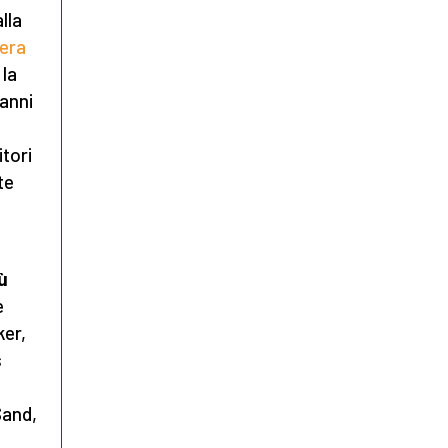
lla
tera
 la
 anni
itori
te
iù
e
ker,
s
Sand,