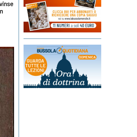
vinse
on