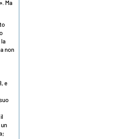
». Ma
nto
do
 la
ma non
, e
 suo
il
 un
a;