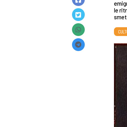
emigr
le ri
smett
CULT