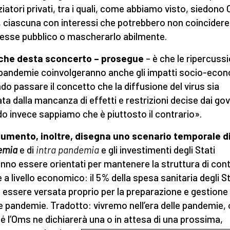
ziatori privati, tra i quali, come abbiamo visto, siedono 
, ciascuna con interessi che potrebbero non coincider
eresse pubblico o mascherarlo abilmente.
 che desta sconcerto – prosegue
– è che le ripercussi
 pandemie coinvolgeranno anche gli impatti socio-econ
do passare il concetto che la diffusione del virus sia
ta dalla mancanza di effetti e restrizioni decise dai gov
o invece sappiamo che è piuttosto il contrario».
cumento, inoltre, disegna uno scenario temporale d
emia
e di
intra pandemia
e gli investimenti degli Stati
nno essere orientati per mantenere la struttura di cont
 a livello economico: il 5% della spesa sanitaria degli St
 essere versata proprio per la preparazione e gestione 
e pandemie. Tradotto: vivremo nell’era delle pandemie, 
é l’Oms ne dichiarerà una o in attesa di una prossima,