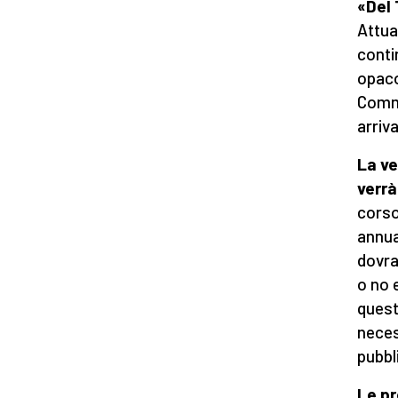
«Del 
Attua
conti
opaco
Commi
arriv
La ve
verr
corso
annua
dovra
o no 
quest
neces
pubbl
Le pr