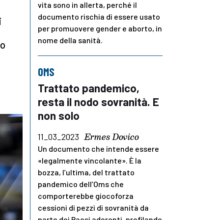
vita sono in allerta, perché il
documento rischia di essere usato
i
per promuovere gender e aborto, in
.
nome della sanità.
to
OMS
Trattato pandemico,
resta il nodo sovranità. E
non solo
Ermes Dovico
11_03_2023
Un documento che intende essere
«legalmente vincolante». È la
bozza, l’ultima, del trattato
pandemico dell’Oms che
comporterebbe giocoforza
cessioni di pezzi di sovranità da
parte dei Paesi aderenti, profilando