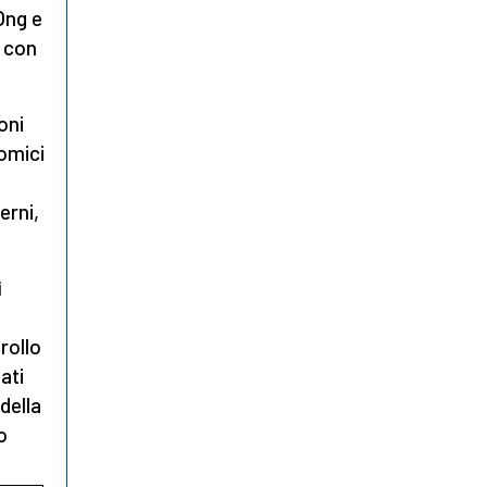
Ong e
e con
oni
omici
erni,
i
rollo
ati
della
o