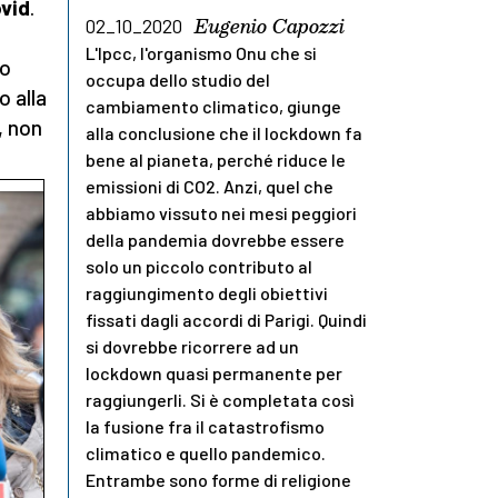
ovid
.
Eugenio Capozzi
02_10_2020
L'Ipcc, l'organismo Onu che si
to
occupa dello studio del
o alla
cambiamento climatico, giunge
, non
alla conclusione che il lockdown fa
bene al pianeta, perché riduce le
emissioni di CO2. Anzi, quel che
abbiamo vissuto nei mesi peggiori
della pandemia dovrebbe essere
solo un piccolo contributo al
raggiungimento degli obiettivi
fissati dagli accordi di Parigi. Quindi
si dovrebbe ricorrere ad un
lockdown quasi permanente per
raggiungerli. Si è completata così
la fusione fra il catastrofismo
climatico e quello pandemico.
Entrambe sono forme di religione