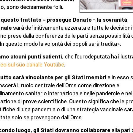
to, sono decisamente folli.
questo trattato – prosegue Donato - la sovranità
onale
sarà definitivamente azzerata e tutte le decisioni
no prese dalla conferenza delle parti senza possibilità 
 In questo modo la volontà dei popoli sarà tradita».
mo alcuni punti salienti
, che l’eurodeputata ha illust
deo sul suo canale Youtube
.
utto sarà vincolante per gli Stati membri
e in esso s
oscerà il ruolo centrale dell’Oms come direzione e
inamento sanitario internazionale nelle pandemie e nel
azione di prove scientifiche. Questo significa che le pr
tifiche di una pandemia o di una strategia vaccinale sa
tate solo se provengono dall’Oms.
condo luogo, gli Stati dovranno collaborare
alla pari 