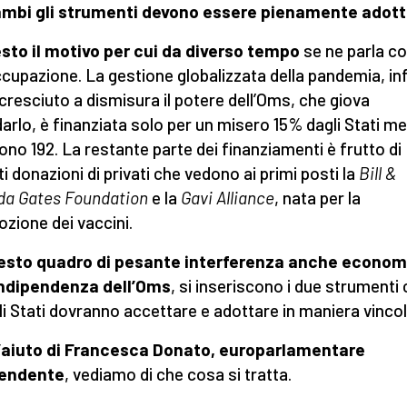
mbi gli strumenti devono essere pienamente adott
sto il motivo per cui da diverso tempo
se ne parla c
cupazione. La gestione globalizzata della pandemia, inf
cresciuto a dismisura il potere dell’Oms, che giova
darlo, è finanziata solo per un misero 15% dagli Stati m
ono 192. La restante parte dei finanziamenti è frutto di
ti donazioni di privati che vedono ai primi posti la
Bill &
da Gates Foundation
e la
Gavi Alliance
, nata per la
zione dei vaccini.
uesto quadro di pesante interferenza anche econom
indipendenza dell’Oms
, si inseriscono i due strumenti 
li Stati dovranno accettare e adottare in maniera vinco
’aiuto di Francesca Donato, europarlamentare
pendente
, vediamo di che cosa si tratta.