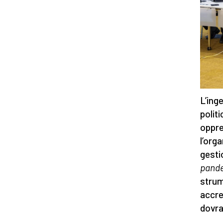
L’ing
polit
oppre
l’org
gesti
pand
strum
accre
dovra