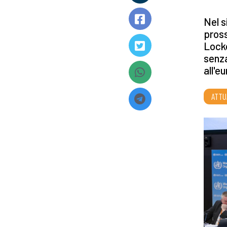
Nel s
pross
Lockd
senza
all'
ATTU