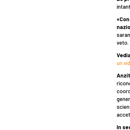
intan
«Con 
nazi
saran
veto.
Vedia
un vi
Anzit
ricon
coord
gener
scien
accet
In se