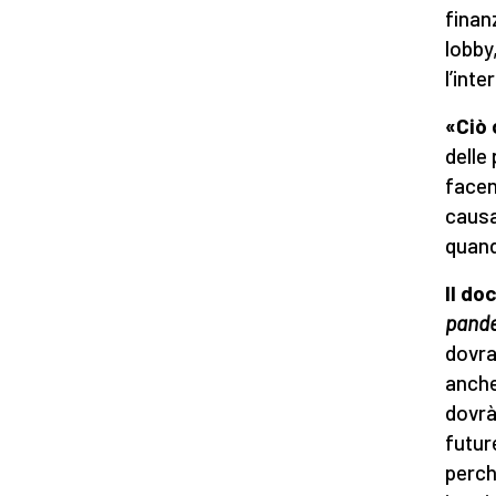
finan
lobby
l’int
«Ciò
delle
facen
causa
quand
Il do
pand
dovra
anche
dovrà
futur
perch