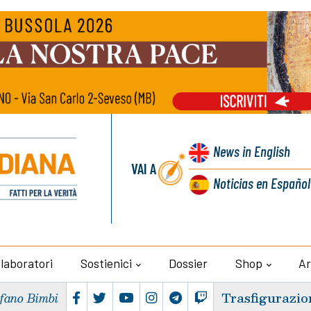
News
in English
VAI A
Noticias
en Español
llaboratori
Sostienici
Dossier
Shop
Ar
Trasfigurazio
efano Bimbi