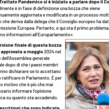
Trattato Pandemico si è iniziato a parlare dopo il C
lmente è in fase di definizione una bozza che viene
nuamente aggiornata e modificata in un processo mol
 che deriva dalla delega che il Consiglio europeo ha dat
ssione Europea. Pertanto, e qui sta il primo problema
ano informazioni all’Europarlamento».
rsione finale di questa bozza
à approvata a maggio
2024 nel
 dell’Assemblea generale
le dopo di che i paesi membri
nno dichiarare se lo accettano
e ratificare in Parlamento. È per
o motivo che è più che mai
sario informare l’opinione
ica su quanto sta accadendo.
escrizioni che sono indicate
,