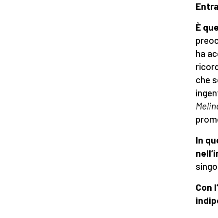
Entra
È que
preoc
ha ac
ricor
che s
ingen
Melin
promo
In q
nell’
singo
Con l
indi