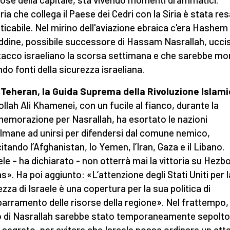
ria che collega il Paese dei Cedri con la Siria è stata re
ticabile. Nel mirino dell'aviazione ebraica c'era Hashem
ddine, possibile successore di Hassam Nasrallah, uccis
tacco israeliano la scorsa settimana e che sarebbe mo
do fonti della sicurezza israeliana.
a Teheran, la Guida Suprema della Rivoluzione Islam
tollah Ali Khamenei, con un fucile al fianco, durante la
morazione per Nasrallah, ha esortato le nazioni
mane ad unirsi per difendersi dal comune nemico,
itando l’Afghanistan, lo Yemen, l’Iran, Gaza e il Libano.
ele – ha dichiarato - non otterrà mai la vittoria su Hezbo
». Ha poi aggiunto: «L’attenzione degli Stati Uniti per l
ezza di Israele è una copertura per la sua politica di
arramento delle risorse della regione». Nel frattempo, 
 di Nasrallah sarebbe stato temporaneamente sepolto 
 segreto, per evitare che Israele possa ordinare un at