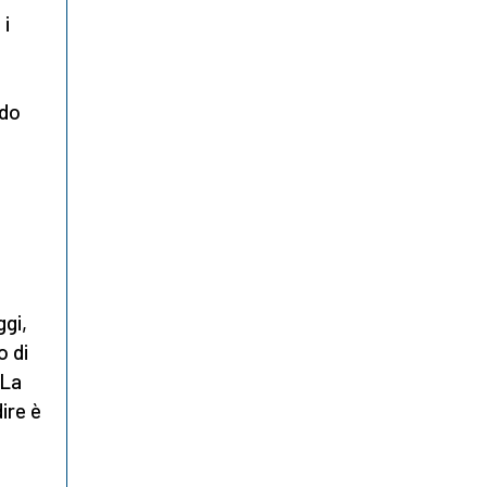
 i
ndo
ggi,
o di
 La
ire è