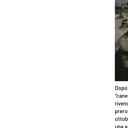
Dopo 
"cane 
riven
prero
ottob
una az