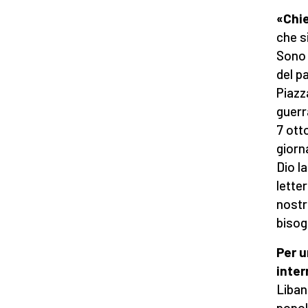
«Chie
che si
Sono 
del p
Piazza
guerr
7 ott
giorn
Dio l
letter
nostr
bisog
Per u
inter
Liban
popol