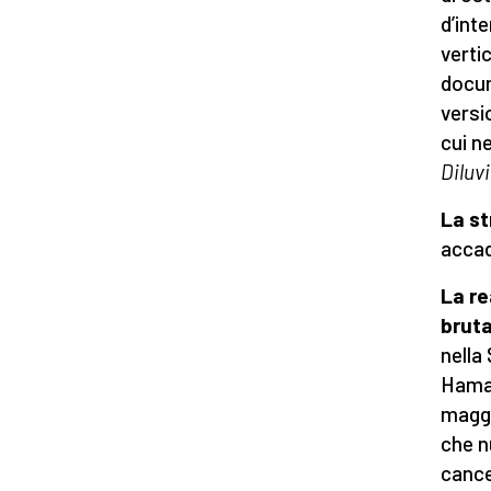
d’inte
verti
docum
versi
cui n
Diluv
La st
acca
La re
bruta
nella 
Hamas
maggi
che n
cance