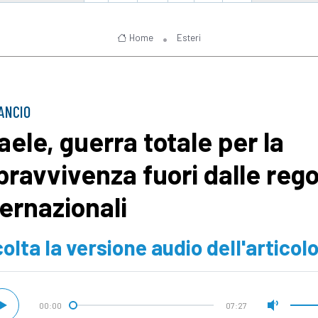
Home
Esteri
LANCIO
raele, guerra totale per la
pravvivenza fuori dalle rego
ternazionali
olta la versione audio dell'articol
00:00
07:27