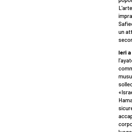
L'arte
impra
Safie
un at
secon
Ieri 
l’aya
comme
musul
sollec
«Isra
Hamas
sicur
accap
corpo
luogo