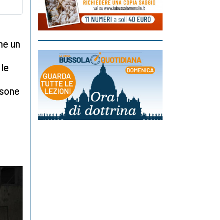
me un
 le
rsone