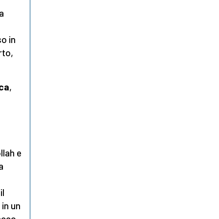
sa
o in
rto,
ica
,
llah e
a
il
in un
tacco