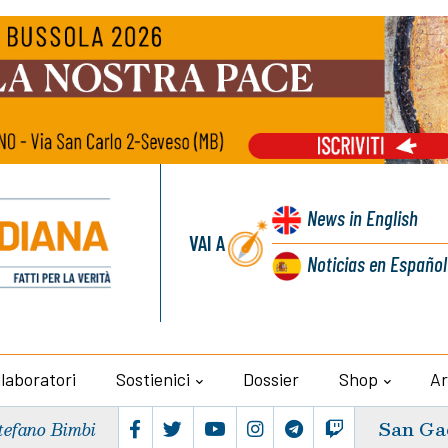
News
in English
VAI A
Noticias
en Español
llaboratori
Sostienici
Dossier
Shop
Ar
San Ga
tefano Bimbi