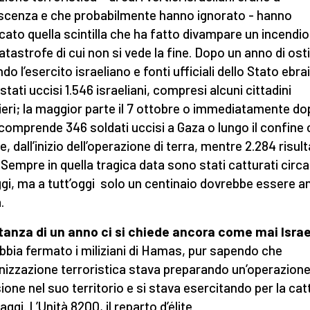
cenza e che probabilmente hanno ignorato - hanno
cato quella scintilla che ha fatto divampare un incendio
atastrofe di cui non si vede la fine. Dopo un anno di ostil
o l’esercito israeliano e fonti ufficiali dello Stato ebra
tati uccisi 1.546 israeliani, compresi alcuni cittadini
ieri; la maggior parte il 7 ottobre o immediatamente do
 comprende 346 soldati uccisi a Gaza o lungo il confine
e, dall’inizio dell’operazione di terra, mentre 2.284 risul
i. Sempre in quella tragica data sono stati catturati circ
gi, ma a tutt’oggi solo un centinaio dovrebbe essere a
.
tanza di un anno ci si chiede ancora come mai Isra
bbia fermato i miliziani di Hamas, pur sapendo che
anizzazione terroristica stava preparando un’operazione
sione nel suo territorio e si stava esercitando per la cat
aggi. L’Unità 8200, il reparto d’élite