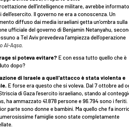
rcettazione dell’intelligence militare,
avrebbe informato
ci dell’esercito. Il governo ne era a conoscenza. Un
ento diffuso dai media israeliani getta un’ombra sulla
one ufficiale del governo di Benjamin Netanyahu, seco
essuno a Tel Aviv prevedeva l’ampiezza dell’operazione
io Al-Aqsa
.
rage si poteva evitare?
E con essa tutto quello che è
duto dopo?
azione di Israele a quell'attacco è stata violenta e
le.
E forse era questo che si voleva. Dal 7 ottobre ad o
Striscia di Gaza l'esercito israeliano, stando al conteggi
, ha ammazzato 41.878 persone e 96.794 sono i feriti.
or parte sono donne e bambini. Ma quello che fa inorrid
umerosissime famiglie sono state completamente
llate.