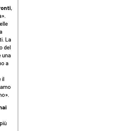
ronti
,
a».
elle
ta
ti. La
o del
e una
mo a
 il
biamo
no».
mai
più