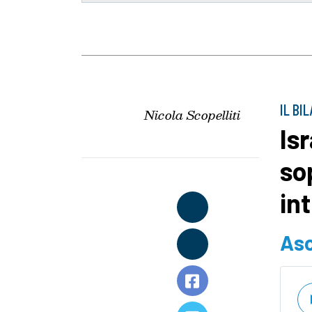
IL BI
Nicola Scopelliti
Is
so
in
Asc