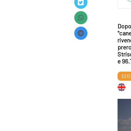
Dopo 
"cane
riven
prero
Stris
e 96.
ESTE