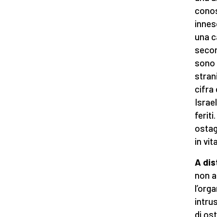
conos
innes
una c
second
sono s
stran
cifra
Israel
ferit
ostag
in vita
A dis
non a
l’org
intru
di ost