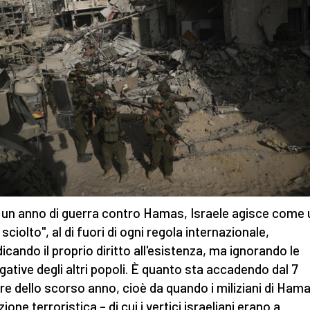
un anno di guerra contro Hamas, Israele agisce come 
sciolto", al di fuori di ogni regola internazionale,
dicando il proprio diritto all'esistenza, ma ignorando le
gative degli altri popoli. È quanto sta accadendo dal 7
re dello scorso anno, cioè da quando i miliziani di Ham
ione terroristica – di cui i vertici israeliani erano a