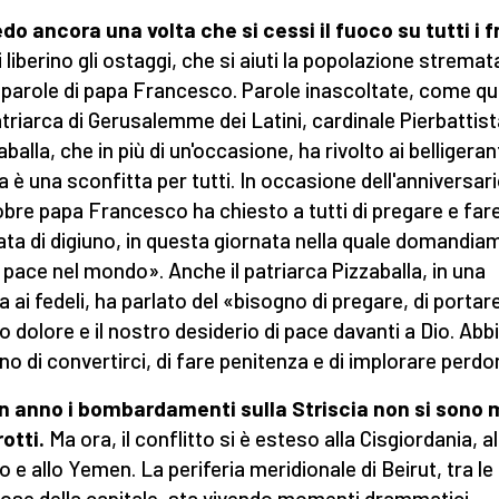
do ancora una volta che si cessi il fuoco su tutti i f
 liberino gli ostaggi, che si aiuti la popolazione stremat
parole di papa Francesco. Parole inascoltate, come qu
atriarca di Gerusalemme dei Latini, cardinale Pierbattis
balla, che in più di un'occasione, ha rivolto ai belligeran
a è una sconfitta per tutti. In occasione dell'anniversari
obre papa Francesco ha chiesto a tutti di pregare e far
ata di digiuno, in questa giornata nella quale domandia
a pace nel mondo». Anche il patriarca Pizzaballa, in una
a ai fedeli, ha parlato del «bisogno di pregare, di portare
o dolore e il nostro desiderio di pace davanti a Dio. Ab
no di convertirci, di fare penitenza e di implorare perdo
n anno i bombardamenti sulla Striscia non si sono 
rotti.
Ma ora, il conflitto si è esteso alla Cisgiordania, al
o e allo Yemen. La periferia meridionale di Beirut, tra le 
ose della capitale, sta vivendo momenti drammatici.