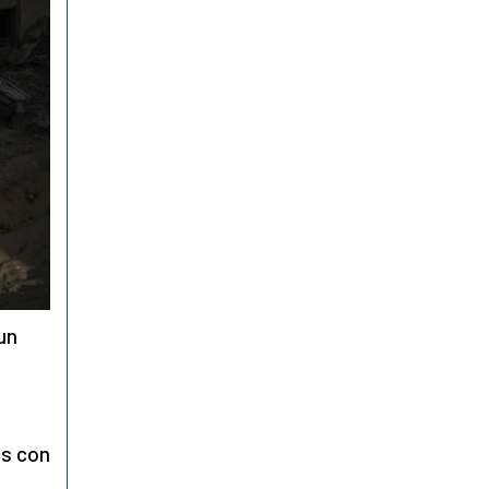
un
as con