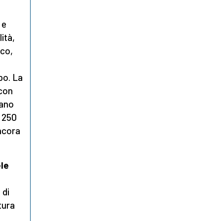
 e
ità,
ico,
po. La
 con
tano
a 250
ncora
ele
 di
tura