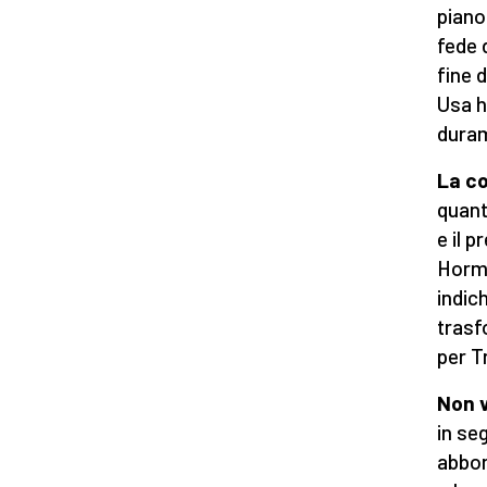
piano
fede 
fine d
Usa h
duram
La co
quant
e il p
Hormu
indic
trasf
per T
Non v
in se
abbon