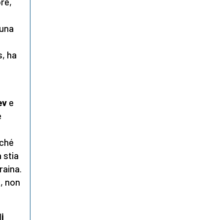
re,
suna
s, ha
ev
e
e
rché
 stia
raina.
a, non
i