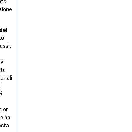
ato
azione
dei
Lo
ussi,
ivi
ata
oriali
i
i
e or
he ha
osta