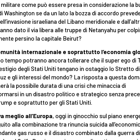
 militare come può essere presa in considerazione la 
di Washington se da un lato la bozza di accordo prevede
ell’invasione israeliana del Libano meridionale e dall’altr
anno dato il via libera alle truppe di Netanyahu per colpi
ente persino la capitale Beirut?
munità internazionale e soprattutto l’economia gl
o tempo potranno ancora tollerare che il super ego di
restigio degli Stati Uniti tengano in ostaggio lo Stretto di
z e gli interessi del mondo? La risposta a questa do
herà la possibile durata di una crisi che minaccia di
ormarsi in un disastro politico e strategico senza prec
rump e soprattutto per gli Stati Uniti.
a meglio all’Europa
, oggi in ginocchio sul piano energ
guito alla combinazione tra rinuncia suicida all’economi
dante gas russo e il disastro combinato dalla guerra d