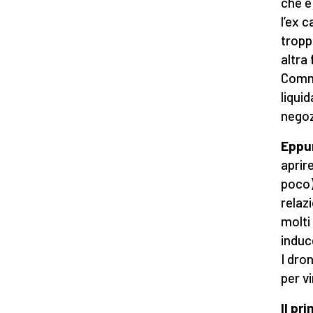
che e
l’ex 
tropp
altra
Commi
liqui
negoz
Eppur
aprir
poco)
relaz
molti
induc
I dro
per v
Il pr