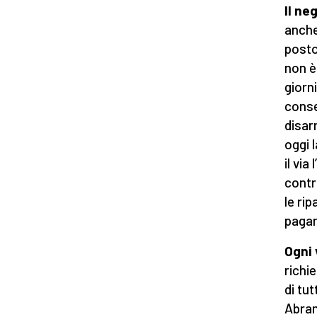
Il ne
anche
posto
non è
giorn
conse
disar
oggi 
il vi
contr
le ri
paga
Ogni 
richi
di tut
Abram