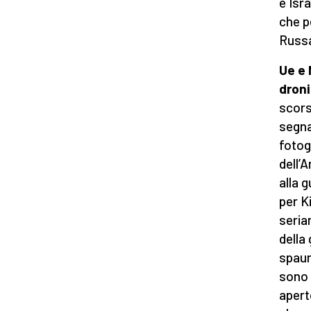
e Isr
che p
Russ
Ue e 
droni
scors
segna
fotogr
dell’
alla 
per K
seria
della 
spaur
sono 
apert