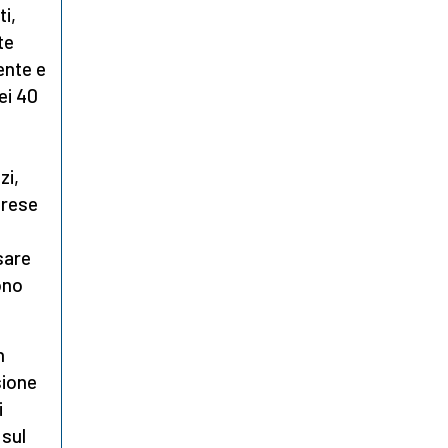
ti,
te
ente e
ei 40
zi,
prese
sare
ono
n
sione
i
 sul