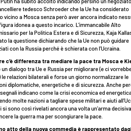
 Putin ha subito accolto indicando persino un negoziato
cancelliere tedesco Schroeder che la Ue ha considerato
o vicino a Mosca senza però aver ancora indicato nes
 figura idonea a questo incarico. L’immancabile Alto
ssario per la Politica Estera e di Sicurezza, Kaja Kalla
dato la questione dichiarando che la Ue non può guidare
iati con la Russia perché è schierata con l’Ucraina.
e c’è differenza tra mediare la pace tra Mosca e Ki
e un dialogo tra Ue e Russia per migliorare (e ci vorrebb
 le relazioni bilaterali e forse un giorno normalizzare le
ioni diplomatiche, energetiche e di sicurezza. Anche pe
 segnali indicano come la crisi economica ed energetica
endo molte nazioni a tagliare spese militari e aiuti all’Uc
ni si sono così rivelati ancora una volta un’arma decisiv
incere la guerra ma per scongiurare la pace.
imo atto della nuova commedia è rappresentato dagl