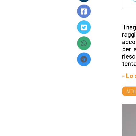
Il ne
raggi
accor
per 
riesc
tenta
- Lo
ATTU