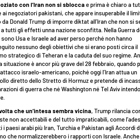
goziato con l’Iran non si sblocca
e prima è chiaro a tut
 ai negoziatori pakistani, che appare insuperabile il limi
 da Donald Trump di imporre diktat all’Iran che non si s
 a tutti gli effetti unna nazione sconfitta. Nella Guerra d
i sono Usa e Israele ad aver perso perché non hanno
guito nessuno degli obiettivi che si erano posti circa il
mo strategico di Teheran e la caduta del suo regime. An
la situazione è ancor più grave del 28 febbraio, quando 
a l’attacco israelo-americano, poiché oggi l’Iran attua un
ollo diretto dello Stretto di Hormuz e pretende di incas
parazioni di guerra che né Washington né Tel Aviv intend
re.
volta che un’intesa sembra vicina
, Trump rilancia co
este non accettabili e del tutto impraticabili, come l’ade
ti i paesi arabi più Iran, Turchia e Pakistan agli Accordi d
o che normalizzerebbero i rapporti con Israele. Anche