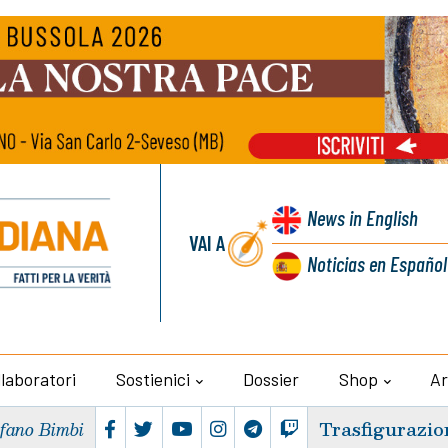
News
in English
VAI A
Noticias
en Español
llaboratori
Sostienici
Dossier
Shop
Ar
Trasfigurazio
efano Bimbi