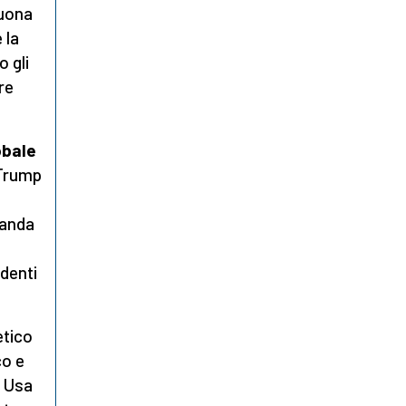
buona
 la
o gli
re
obale
 Trump
manda
edenti
etico
co e
i Usa