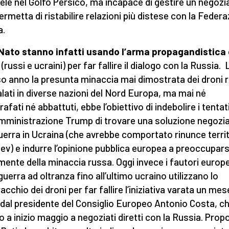
aele nel Golfo Persico, ma incapace di gestire un negozi
ermetta di ristabilire relazioni più distese con la Feder
a.
Nato stanno infatti usando l’arma propagandistica 
(russi e ucraini) per far fallire il dialogo con la Russia. 
o anno la presunta minaccia mai dimostrata dei droni r
lati in diverse nazioni del Nord Europa, ma mai né
afati né abbattuti, ebbe l’obiettivo di indebolire i tentat
Amministrazione Trump di trovare una soluzione negozi
guerra in Ucraina (che avrebbe comportato rinunce territ
iev) e indurre l’opinione pubblica europea a preoccupars
mente della minaccia russa. Oggi invece i fautori europe
guerra ad oltranza fino all’ultimo ucraino utilizzano lo
acchio dei droni per far fallire l’iniziativa varata un mes
dal presidente del Consiglio Europeo Antonio Costa, c
o a inizio maggio a negoziati diretti con la Russia. Prop