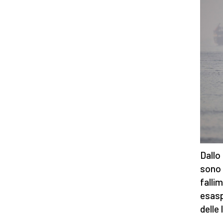
Dallo
sono a
fallim
esasp
delle 