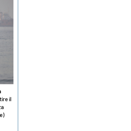
a
ire il
za
e)