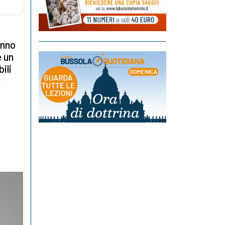
anno
e un
ili
n