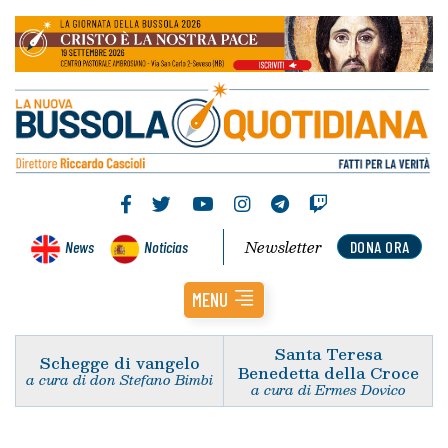
Newsletter
News
Noticias
DONA ORA
MENU
Santa Teresa
Schegge di vangelo
Benedetta della Croce
a cura di don Stefano Bimbi
a cura di Ermes Dovico