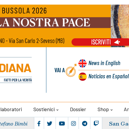
News
in English
VAI A
Noticias
en Español
llaboratori
Sostienici
Dossier
Shop
Ar
San Ga
tefano Bimbi