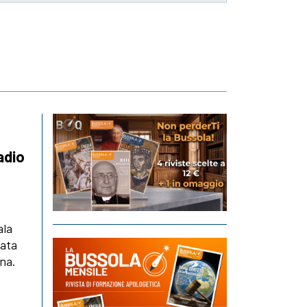
adio
ala
vata
gna.