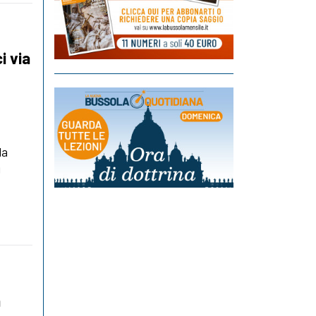
i via
la
i
a