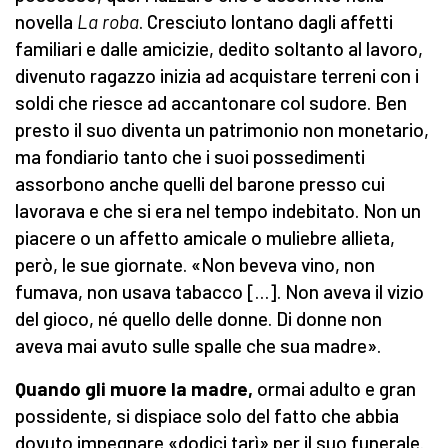
novella
La roba
. Cresciuto lontano dagli affetti
familiari e dalle amicizie, dedito soltanto al lavoro,
divenuto ragazzo inizia ad acquistare terreni con i
soldi che riesce ad accantonare col sudore. Ben
presto il suo diventa un patrimonio non monetario,
ma fondiario tanto che i suoi possedimenti
assorbono anche quelli del barone presso cui
lavorava e che si era nel tempo indebitato. Non un
piacere o un affetto amicale o muliebre allieta,
però, le sue giornate. «Non beveva vino, non
fumava, non usava tabacco […]. Non aveva il vizio
del gioco, né quello delle donne. Di donne non
aveva mai avuto sulle spalle che sua madre».
Quando gli muore la madre,
ormai adulto e gran
possidente, si dispiace solo del fatto che abbia
dovuto impegnare «dodici tarì» per il suo funerale.