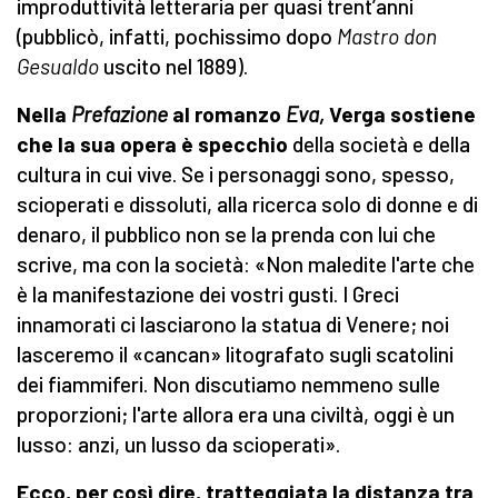
improduttività letteraria per quasi trent’anni
(pubblicò, infatti, pochissimo dopo
Mastro don
Gesualdo
uscito nel 1889).
Nella
Prefazione
al romanzo
Eva,
Verga sostiene
che la sua opera è specchio
della società e della
cultura in cui vive. Se i personaggi sono, spesso,
scioperati e dissoluti, alla ricerca solo di donne e di
denaro, il pubblico non se la prenda con lui che
scrive, ma con la società: «Non maledite l'arte che
è la manifestazione dei vostri gusti. I Greci
innamorati ci lasciarono la statua di Venere; noi
lasceremo il «cancan» litografato sugli scatolini
dei fiammiferi. Non discutiamo nemmeno sulle
proporzioni; l'arte allora era una civiltà, oggi è un
lusso: anzi, un lusso da scioperati».
Ecco, per così dire, tratteggiata la distanza tra