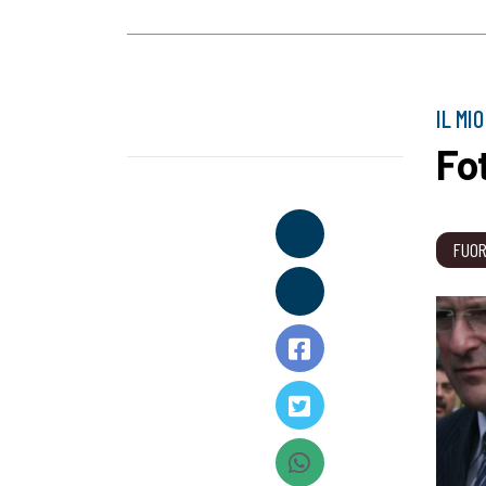
IL MI
Fo
FUOR