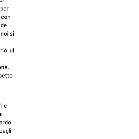
 per
e con
ide
noi si
lò lui
one,
ppetto
i e
i
uardo
uegli