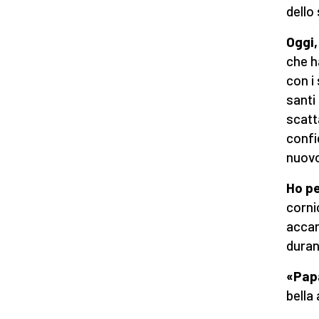
dello
Oggi,
che h
con i
santi
scatt
confi
nuovo
Ho pe
corni
accan
duran
«Papa
bella