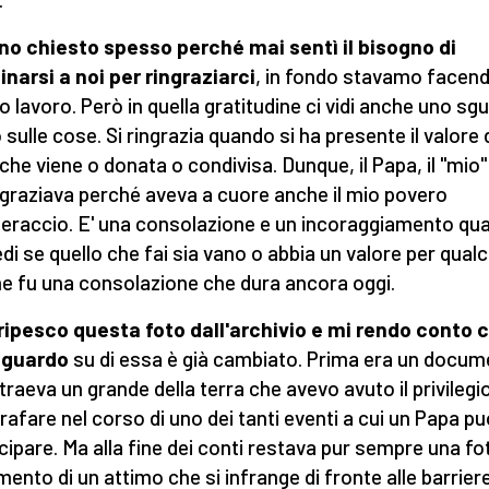
no chiesto spesso perché mai sentì il bisogno di
inarsi a noi per ringraziarci
, in fondo stavamo facendo
o lavoro. Però in quella gratitudine ci vidi anche uno sg
o sulle cose. Si ringrazia quando si ha presente il valore 
che viene o donata o condivisa. Dunque, il Papa, il "mio
ngraziava perché aveva a cuore anche il mio povero
eraccio. E' una consolazione e un incoraggiamento qu
iedi se quello che fai sia vano o abbia un valore per qual
e fu una consolazione che dura ancora oggi.
ripesco questa foto dall'archivio e mi rendo conto c
sguardo
su di essa è già cambiato. Prima era un docu
itraeva un grande della terra che avevo avuto il privilegio
rafare nel corso di uno dei tanti eventi a cui un Papa p
cipare. Ma alla fine dei conti restava pur sempre una fo
ento di un attimo che si infrange di fronte alle barrier