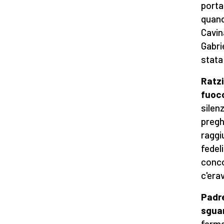
porta
quand
Cavin
Gabri
stata
Ratzi
fuoc
silen
pregh
raggi
fedel
conco
c'era
Padre
sgua
ferma