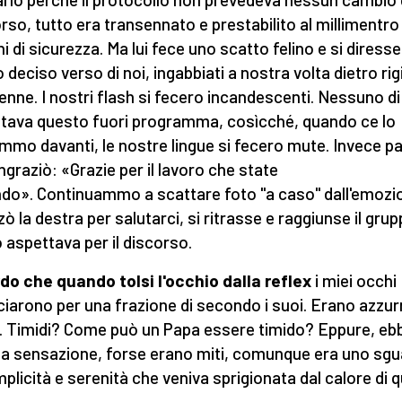
rso, tutto era transennato e prestabilito al millimentro
ni di sicurezza. Ma lui fece uno scatto felino e si diress
 deciso verso di noi, ingabbiati a nostra volta dietro rig
enne. I nostri flash si fecero incandescenti. Nessuno di 
tava questo fuori programma, cosìcché, quando ce lo
mmo davanti, le nostre lingue si fecero mute. Invece par
ingraziò: «Grazie per il lavoro che state
do». Continuammo a scattare foto "a caso" dall'emozi
zò la destra per salutarci, si ritrasse e raggiunse il gru
o aspettava per il discorso.
do che quando tolsi l'occhio dalla reflex
i miei occhi
ciarono per una frazione di secondo i suoi. Erano azzurr
i. Timidi? Come può un Papa essere timido? Eppure, ebb
a sensazione, forse erano miti, comunque era uno sg
mplicità e serenità che veniva sprigionata dal calore di q
.