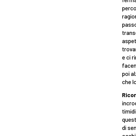
perco
ragio
passo
trans
aspet
trova
e ci r
facen
poi al
che l
Ricor
incro
timid
quest
di se
occhi