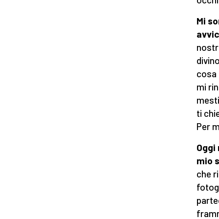
Mi so
avvic
nostr
divin
cosa 
mi ri
mesti
ti ch
Per m
Oggi 
mio 
che r
fotog
parte
framm