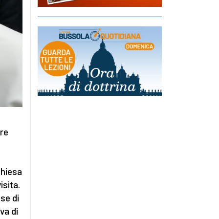
rre
chiesa
isita.
se di
va di