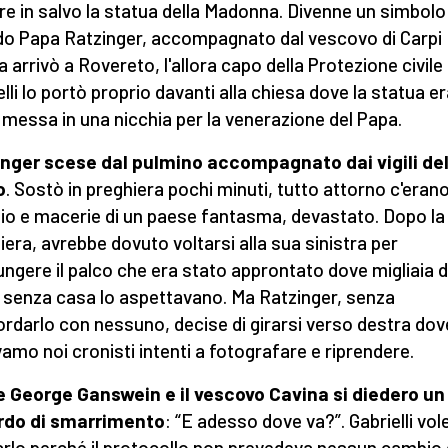
re in salvo la statua della Madonna. Divenne un simbolo
o Papa Ratzinger, accompagnato dal vescovo di Carpi
a arrivò a Rovereto, l'allora capo della Protezione civile
elli lo portò proprio davanti alla chiesa dove la statua e
 messa in una nicchia per la venerazione del Papa.
nger scese dal pulmino accompagnato dai vigili de
o
. Sostò in preghiera pochi minuti, tutto attorno c'eran
zio e macerie di un paese fantasma, devastato. Dopo la
iera, avrebbe dovuto voltarsi alla sua sinistra per
ungere il palco che era stato approntato dove migliaia d
i senza casa lo aspettavano. Ma Ratzinger, senza
rdarlo con nessuno, decise di girarsi verso destra dov
vamo noi cronisti intenti a fotografare e riprendere.
 George Ganswein e il vescovo Cavina si diedero un
rdo di smarrimento
: “E adesso dove va?”. Gabrielli vol
rlo perché il protocollo non prevedeva nessun cambio 