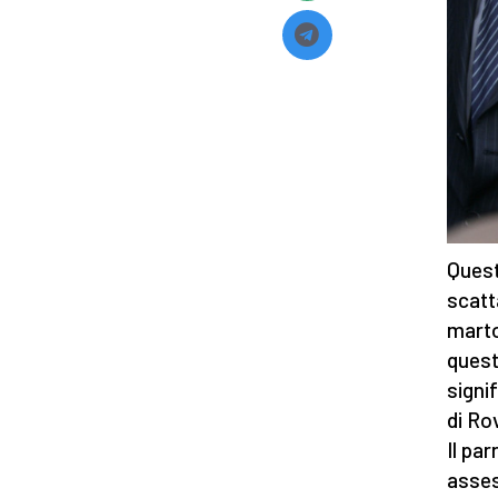
Quest
scatt
marto
quest
signi
di Ro
Il pa
asses