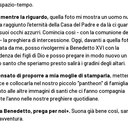
 spazio-tempo.
 mentre la riguardo,
quella foto mi mostra un uomo n
a raggiunto l'eternità della Casa del Padre e da là ci gua
 suoi occhi azzurri. Comincia così - con la comunione de
 - la preghiera di intercessione. Oggi, davanti a quella fo
ata da me, posso rivolgermi a Benedetto XVI con la
denza dei figli di Dio e posso pregare in modo nuovo un
 santo che speriamo presto salirà i gradini degli altari.
nsato di proporre a mia moglie di stamparla
, metter
ce e collocarla nel nostro piccolo "pantheon" di famiglia
to alle altre immagini di santi che ci fanno compagnia
te l'anno nelle nostre preghiere quotidiane.
 Benedetto, prega per noi».
Suona già bene così, sa
 avventura.