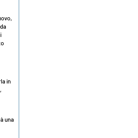
uovo,
rda
i
to
la in
,
rà una