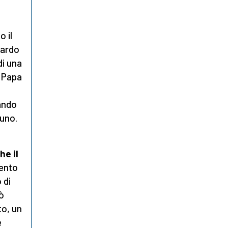
 il
uardo
di una
" Papa
ando
cuno.
he il
mento
 di
uò
to, un
e