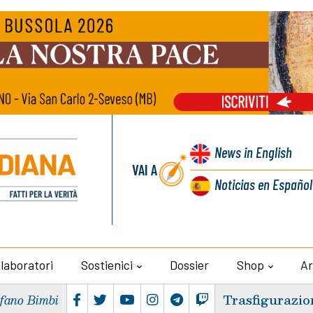
News
in English
VAI A
Noticias
en Español
llaboratori
Sostienici
Dossier
Shop
Ar
Trasfigurazio
efano Bimbi