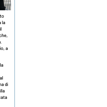
ito
 la
l
che,
.
o, a
la
al
na di
lla
cata