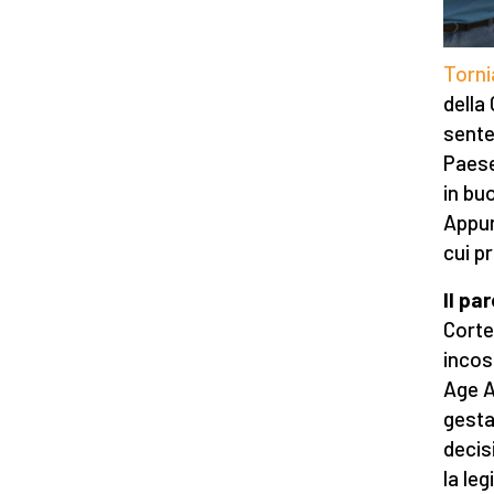
Torn
della
sent
Paese
in bu
Appun
cui p
Il pa
Corte 
incos
Age A
gesta
decis
la le