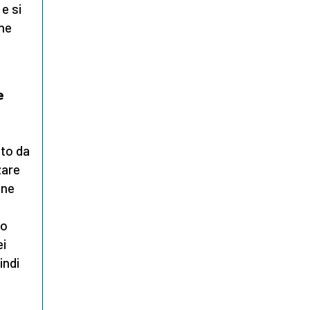
e si
one
e
ato da
zare
ene
no
ei
indi