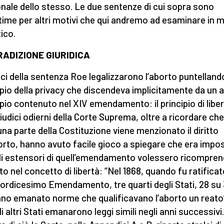
nale dello stesso. Le due sentenze di cui sopra sono
ittime per altri motivi che qui andremo ad esaminare in
tico.
RADIZIONE GIURIDICA
dici della sentenza Roe legalizzarono l’aborto puntellando
ipio della privacy che discendeva implicitamente da un a
ipio contenuto nel XIV emendamento: il principio di liber
giudici odierni della Corte Suprema, oltre a ricordare che
na parte della Costituzione viene menzionato il diritto
borto, hanno avuto facile gioco a spiegare che era impos
li estensori di quell’emendamento volessero ricompre
to nel concetto di libertà: “Nel 1868, quando fu ratificato
ordicesimo Emendamento, tre quarti degli Stati, 28 su 
no emanato norme che qualificavano l’aborto un reato”
li altri Stati emanarono leggi simili negli anni successivi