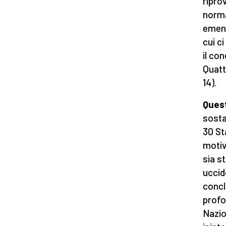
riprov
norma
emend
cui c
il con
Quatt
14).
Quest
sosta
30 Sta
motiv
sia s
uccid
conclu
profo
Nazio