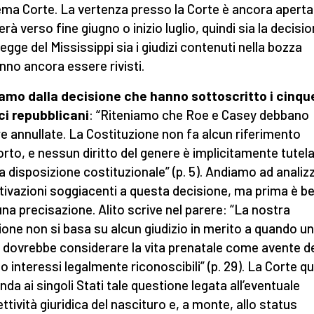
ma Corte. La vertenza presso la Corte è ancora aperta 
rà verso fine giugno o inizio luglio, quindi sia la decisi
legge del Mississippi sia i giudizi contenuti nella bozza
nno ancora essere rivisti.
amo dalla decisione che hanno sottoscritto i cinqu
ci repubblicani
: “Riteniamo che Roe e Casey debbano
e annullate. La Costituzione non fa alcun riferimento
borto, e nessun diritto del genere è implicitamente tutel
a disposizione costituzionale” (p. 5). Andiamo ad analiz
tivazioni soggiacenti a questa decisione, ma prima è b
una precisazione. Alito scrive nel parere: “La nostra
ione non si basa su alcun giudizio in merito a quando u
 dovrebbe considerare la vita prenatale come avente d
i o interessi legalmente riconoscibili” (p. 29). La Corte qu
da ai singoli Stati tale questione legata all’eventuale
ttività giuridica del nascituro e, a monte, allo status