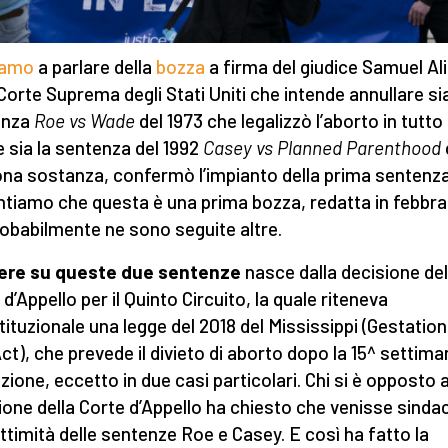
iamo
a parlare della
bozza
a firma del giudice Samuel Al
 Corte Suprema degli Stati Uniti che intende annullare sia
enza
Roe vs Wade
del 1973 che legalizzò l’aborto in tutto i
 sia la sentenza del 1992
Casey vs Planned Parenthood
ona sostanza, confermò l’impianto della prima sentenza
tiamo che questa è una prima bozza, redatta in febbrai
robabilmente ne sono seguite altre.
rere su queste due sentenze
nasce dalla decisione del
d’Appello per il Quinto Circuito, la quale riteneva
tituzionale una legge del 2018 del Mississippi (Gestation
ct), che prevede il divieto di aborto dopo la 15^ settima
zione, eccetto in due casi particolari. Chi si è opposto a
ione della Corte d’Appello ha chiesto che venisse sinda
gittimità delle sentenze Roe e Casey. E così ha fatto la