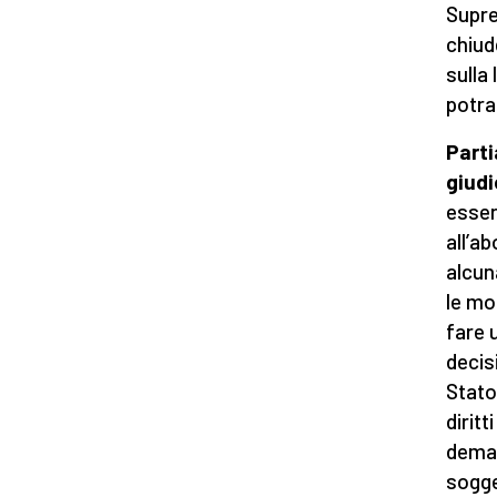
Supre
chiude
sulla 
potra
Parti
giudi
esser
all’a
alcun
le mo
fare 
decis
Stato
diritt
deman
sogge