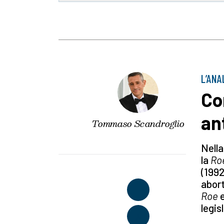
L’ANAL
Co
an
Tommaso Scandroglio
Nella
la
Ro
(1992
abort
Roe
legis