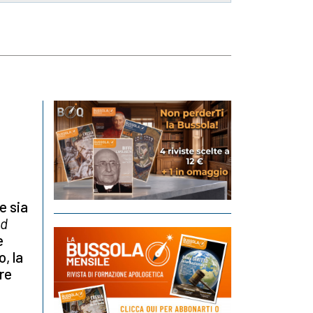
e sia
od
e
o, la
re