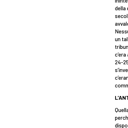
ininte
della
secol
avval
Nessu
un ta
tribu
c’era
24-25;
s’inv
c’era
comm
L’AN
Quell
perch
dispo