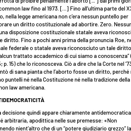
rrotta di proibire penalmente l’aborto [... ] dai primi gior
 common law fino al 1973. […] Fino all’ultima parte del 
o, nella legge americana non c’era nessun puntello per
orare un diritto costituzionale ad abortire. Zero. Nessu
na disposizione costituzionale statale aveva riconosc
le diritto. Fino a pochi anni prima della pronuncia Roe, 
nale federale o statale aveva riconosciuto un tale diritt
 alcun trattato accademico di cui siamo a conoscenza” 
 p. 15) che lo riconosceva. Ciò a dire che la Corte nel ’7
entò di sana pianta che l’aborto fosse un diritto, perché
no puntelli né nella Costituzione né nella tradizione della
on law americana.
TIDEMOCRATICITÀ
a decisione quindi appare chiaramente antidemocratica
é arbitraria, apodittica nelle sue premesse: «Non
nendo nient’altro che di un “potere giudiziario grezzo” l