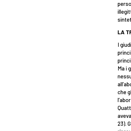
perso
illeg
sinte
LA T
I giu
princ
princ
Ma i 
nessu
all’a
che g
l’abor
Quatt
aveva
23). G