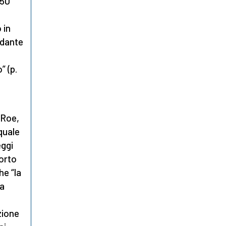
 50
 in
rdante
” (p.
 Roe,
 quale
eggi
borto
he “la
la
zione