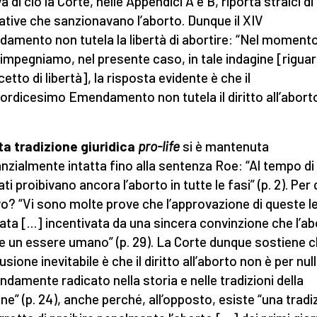
a di ciò la Corte, nelle Appendici A e B, riporta stralci di
tive che sanzionavano l’aborto. Dunque il XIV
amento non tutela la libertà di abortire: “Nel momento
i impegniamo, nel presente caso, in tale indagine [rigua
cetto di libertà], la risposta evidente è che il
ordicesimo Emendamento non tutela il diritto all’aborto
a tradizione giuridica
pro-life
si è mantenuta
nzialmente intatta fino alla sentenza Roe: “Al tempo di
ti proibivano ancora l’aborto in tutte le fasi” (p. 2). Per
o? “Vi sono molte prove che l’approvazione di queste l
tata […] incentivata da una sincera convinzione che l’a
e un essere umano” (p. 29). La Corte dunque sostiene c
sione inevitabile è che il diritto all’aborto non è per nul
ndamente radicato nella storia e nelle tradizioni della
ne” (p. 24), anche perché, all’opposto, esiste “una tradi