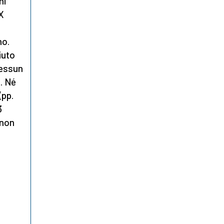
ni
XX
no.
iuto
nessun
o. Né
(pp.
3
 non
a