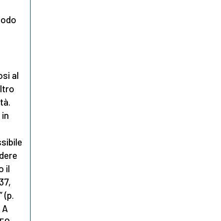
 modo
si al
ltro
tà.
 in
sibile
ndere
 il
37,
 (p.
. A