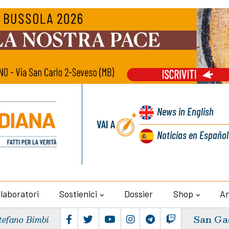
News
in English
VAI A
Noticias
en Español
llaboratori
Sostienici
Dossier
Shop
Ar
San Ga
tefano Bimbi