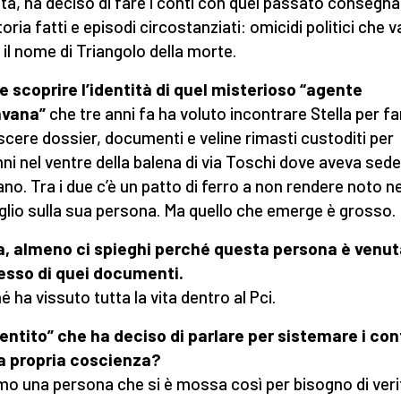
ita, ha deciso di fare i conti con quel passato consegn
toria fatti e episodi circostanziati: omicidi politici che 
 il nome di Triangolo della morte.
le scoprire l’identità di quel misterioso “agente
avana”
che tre anni fa ha voluto incontrare Stella per far
cere dossier, documenti e veline rimasti custoditi per
ni nel ventre della balena di via Toschi dove aveva sede 
ano. Tra i due c’è un patto di ferro a non rendere noto 
glio sulla sua persona. Ma quello che emerge è grosso.
a, almeno ci spieghi perché questa persona è venut
esso di quei documenti.
é ha vissuto tutta la vita dentro al Pci.
entito” che ha deciso di parlare per sistemare i con
a propria coscienza?
mo una persona che si è mossa così per bisogno di veri