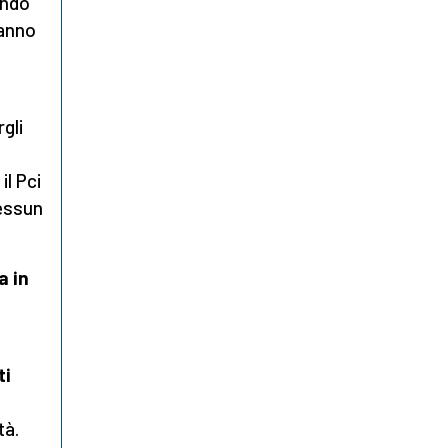
ando
vanno
gli
il Pci
nessun
a in
ti
tà.