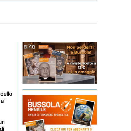
i
 dello
ba"
un
di