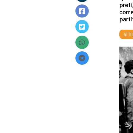
preti
come 
part
ATTU