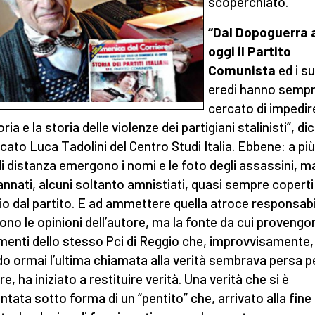
scoperchiato.
“Dal Dopoguerra 
oggi il Partito
Comunista
ed i su
eredi hanno semp
cercato di impedire
a e la storia delle violenze dei partigiani stalinisti”, di
ocato Luca Tadolini del Centro Studi Italia. Ebbene: a più
di distanza emergono i nomi e le foto degli assassini, m
nnati, alcuni soltanto amnistiati, quasi sempre coperti
io dal partito. E ad ammettere quella atroce responsabi
ono le opinioni dell’autore, ma la fonte da cui provengon
enti dello stesso Pci di Reggio che, improvvisamente,
o ormai l’ultima chiamata alla verità sembrava persa p
, ha iniziato a restituire verità. Una verità che si è
ntata sotto forma di un “pentito” che, arrivato alla fine 