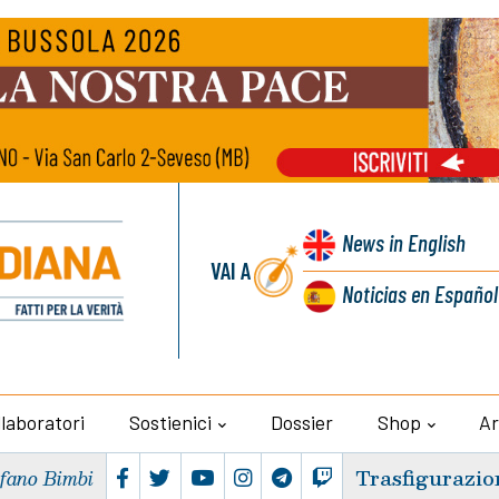
News
in English
VAI A
Noticias
en Español
llaboratori
Sostienici
Dossier
Shop
Ar
Trasfigurazio
efano Bimbi