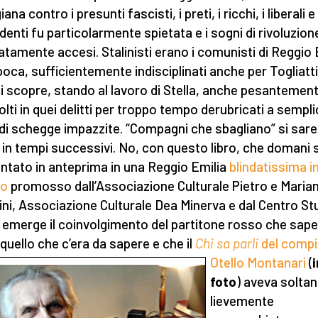
iana contro i presunti fascisti, i preti, i ricchi, i liberali e 
denti fu particolarmente spietata e i sogni di rivoluzion
tamente accesi. Stalinisti erano i comunisti di Reggio 
epoca, sufficientemente indisciplinati anche per Togliatti
si scopre, stando al lavoro di Stella, anche pesantemen
olti in quei delitti per troppo tempo derubricati a sempli
e di schegge impazzite. “Compagni che sbagliano” si sar
 in tempi successivi. No, con questo libro, che domani 
ntato in anteprima in una Reggio Emilia
blindatissima i
to
promosso dall’Associazione Culturale Pietro e Maria
ini, Associazione Culturale Dea Minerva e dal Centro St
a, emerge il coinvolgimento del partitone rosso che sap
 quello che c’era da sapere e che il
Chi sa parli
del compi
Otello Montanari
(
i
foto
) aveva solta
lievemente