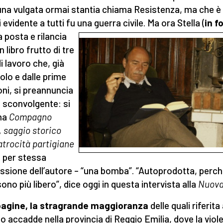
una vulgata ormai stantia chiama Resistenza, ma che è
evidente a tutti fu una guerra civile. Ma ora Stella (
in f
a posta e rilancia
 libro frutto di tre
i lavoro che, già
tolo e dalle prime
oni, si preannuncia
sconvolgente: si
ma
Compagno
, saggio storico
 atrocità partigiane
– per stessa
sione dell’autore – “una bomba”. “Autoprodotta, perc
ono più libero”, dice oggi in questa intervista alla
Nuova
pagine, la stragrande maggioranza
delle quali riferita
o accadde nella provincia di Reggio Emilia, dove la viol