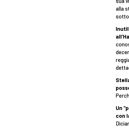
sua v
alla s
sotto
Inuti
all’H
conos
decen
reggi
detta
Stell
poss
Perch
Un “p
con l
Dicia