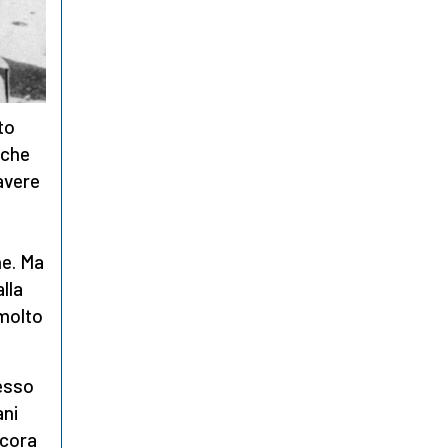
tto
nche
avere
ne. Ma
lla
 molto
esso
ani
ncora