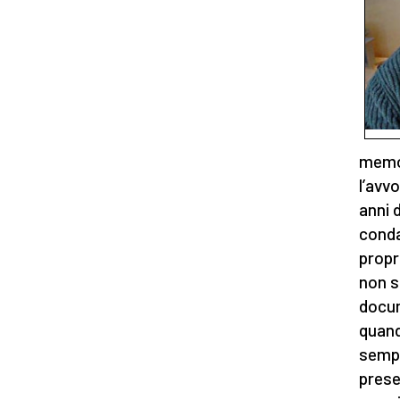
memori
l’avv
anni 
conda
propr
non s
docum
quand
sempre
prese