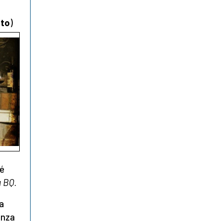
oto
)
hé
 BQ
.
 a
enza