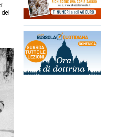
ti
 del