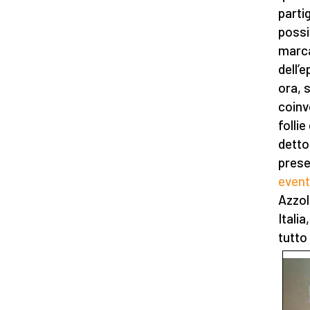
partig
possi
marca
dell’
ora, 
coinv
folli
detto
prese
even
Azzol
Itali
tutto