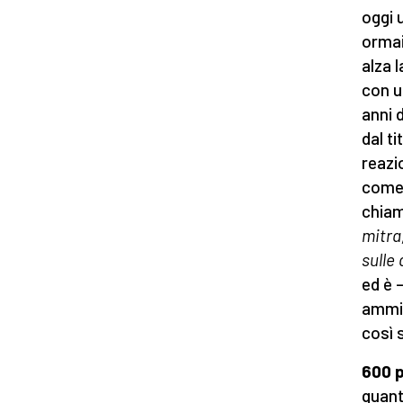
oggi 
ormai 
alza l
con un
anni d
dal ti
reazi
come 
chia
mitra
sulle
ed è 
ammis
così s
600 
quant