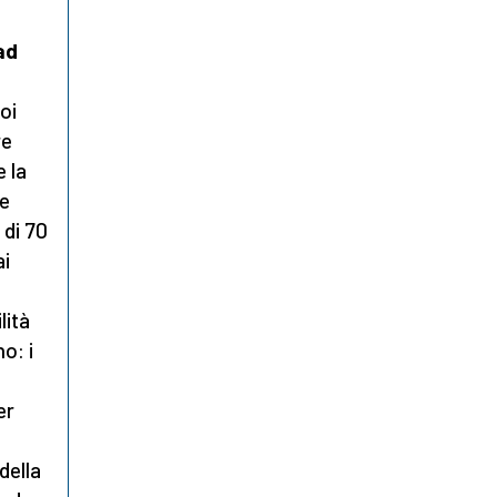
ad
oi
re
 la
ce
 di 70
ai
lità
o: i
er
della