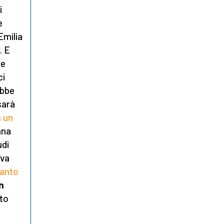
i
e
Emilia
. E
te
ci
ebbe
sarà
n un
nna
udi
eva
anto
n
nto