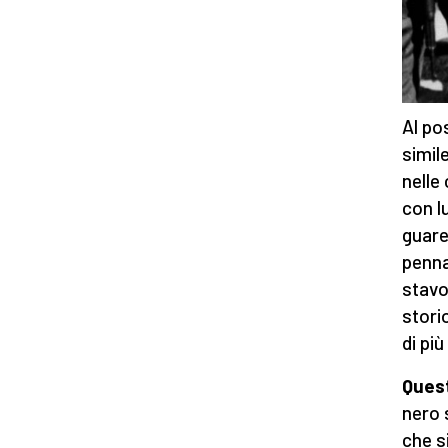
Al pos
simil
nelle
con l
guare
penna
stavo
stori
di pi
Ques
nero 
che s