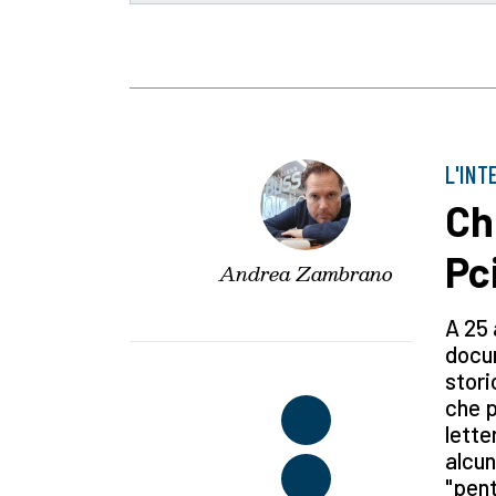
L'INT
Ch
Pci
Andrea Zambrano
A 25 
docum
stori
che p
lette
alcun
"pent