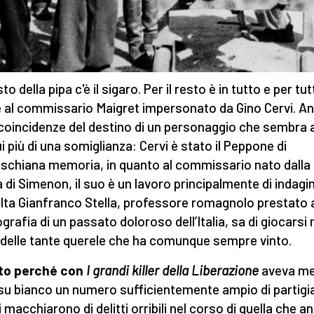
to della pipa c'è il sigaro. Per il resto è in tutto e per tu
e al commissario Maigret impersonato da Gino Cervi. A
 coincidenze del destino di un personaggio che sembra 
ui più di una somiglianza: Cervi è stato il Peppone di
schiana memoria, in quanto al commissario nato dalla
 di Simenon, il suo è un lavoro principalmente di indagi
lta Gianfranco Stella, professore romagnolo prestato a
ografia di un passato doloroso dell’Italia, sa di giocarsi
ù delle tante querele che ha comunque sempre vinto.
to perché con
I grandi killer della Liberazione
aveva m
su bianco un numero sufficientemente ampio di partigi
i macchiarono di delitti orribili nel corso di quella che a